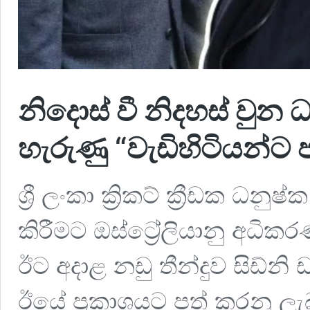
නිදොස් වී නිදහස් වුන
හැරුණු “වැඩිහිටියන්
ශ්‍රී ලංකා ක්‍රිකට් ක්‍රීඩක 
කිරීමට ඔස්ට්‍රේලියානු අධි
ඊට අදාළ නඩු තීන්දුව සිඩ්නි ඩව
ඊයේ ප්‍රකාශයට පත් කරනු ලැබු