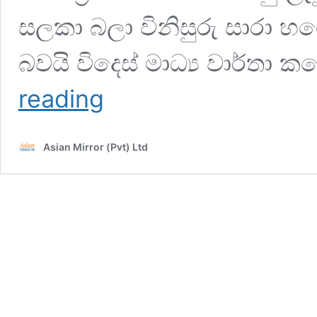
සලකා බලා විනිසුරු සාරා හගෙ
බවයි විදෙස් මාධ්‍ය වාර්තා ක
නිදොස්
reading
වී
නිදහස්
වුන
Asian Mirror (Pvt) Ltd
ධනුෂ්ක
සහ
අධිකරණයේ
දිග
හැරුණු
“වැඩිහිටියන්ට
පමණයි”
කතාව