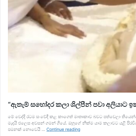
“ඇතැම් සහෝදර කලා ශිල්පීන් පවා අලියාට ඉක්
මේ වෙද්දි රටම සංවේදී කළ කාගෙත් මාතෘකාව බවට පත්වෙලා තියෙන්නෙ
මැදයි එලෙස අවසන් ගමන් ගියේ. ඔහුගේ නික්ම යාම කලාවට යළි පි
“ඇතැම්
පමනක් නොවෙයි …
Continue reading
සහෝදර