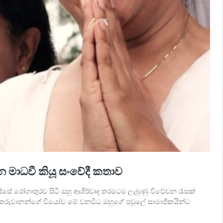
න මාධවී කියූ සංවේදී කතාව
්සේ රෝගාතුරව සිටි ඔහු ආශිර්වාද තරමටම ලැබුණු විවේචන රැසක්
ාකරුවානන්ගේ වියෝව මේ වනවිට ඔහුගේ පවුලේ සාමාජිකයින්ට