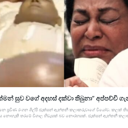
මන් සුව වගේ අදහස් දක්වා තිබුනා” අප්පච්චි ගැ
 ප්‍රවීණ රංගන ශිල්පි ජැක්සන් ඇන්තනී කලාකරුවාගේ වියෝව. කලක් තිස
රවිය නොහැකි තරමේ විශාල හිඩැසක් බව නොරහසක්. ජැක්සන් ඇන්තනී කල