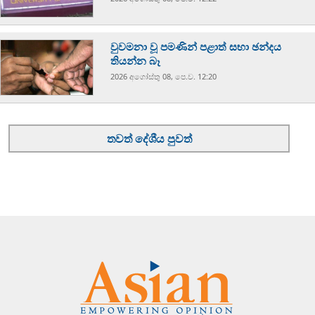
වුවමනා වූ පමණින් පළාත් සභා ඡන්දය
තියන්න බෑ
2026 අගෝස්‍තු 08, පෙ.ව. 12:20
තවත් දේශීය පුවත්