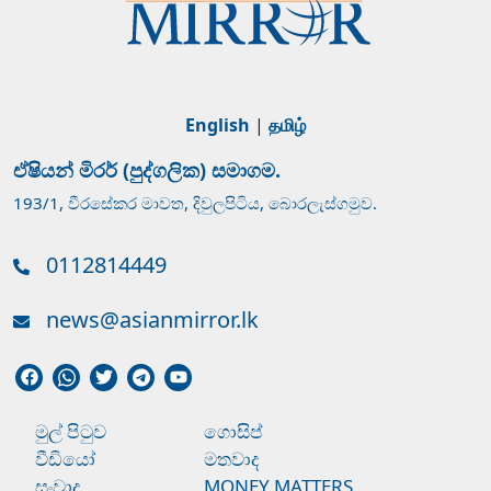
English
|
தமிழ்
ඒෂියන් මිරර් (පුද්ගලික) සමාගම.
193/1, වීරසේකර මාවත, දිවුලපිටිය, බොරලැස්ගමුව.
0112814449
news@asianmirror.lk
මුල් පිටුව
ගොසිප්
වීඩියෝ
මතවාද
සංවාද
MONEY MATTERS