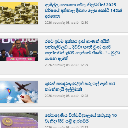
ඇගිල්ල නොගහා රේගු නිලධාරින් 2025
වර්ෂයේ අතිකාල දීමනා ලෙස කෝටි 142ක්
අරගෙන
2026 අගෝස්‍තු 08, පෙ.ව. 12:30
රටේ ඉඩම් අක්කර දාස් ගාණක් අයිති
පන්සල්වලට… දිට්වා හානි වුණ අයට
දෙන්නවත් ඉඩම් නැත්තේ ඒකයි…! – බුද්ධ
ශාසන ඇමති
2026 අගෝස්‍තු 08, පෙ.ව. 12:29
ගුවන් තොටුපළවලින් සරුංගල් ඈත් කර
තබන්නැයි ඉල්ලීමක්!
2026 අගෝස්‍තු 08, පෙ.ව. 12:28
පේරාදෙණිය විශ්වවිද්‍යාලයේ කටයුතු 10
වැනිදා සිට යළි ඇරඹෙයි
2026 අගෝස්‍තු 08, පෙ.ව. 12:22