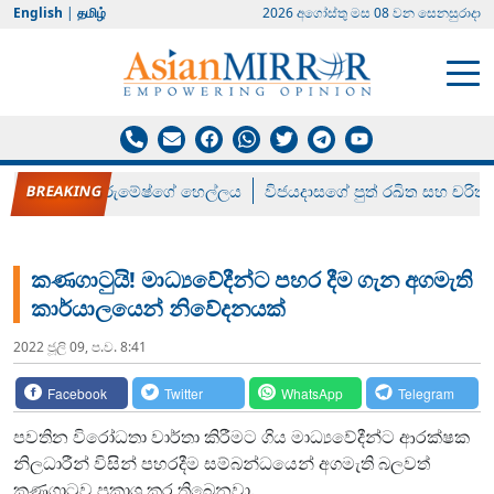
English
|
தமிழ்
2026 අගෝස්‍තු මස 08 වන සෙනසුරාදා
රන් ගෙනා රුමේෂ්ගේ හෙල්ලය
විජයදාසගේ පුත් රඛිත සහ චරිත්
කණගාටුයි! මාධ්‍යවේදීන්ට පහර දීම ගැන අගමැති
කාර්යාලයෙන් නිවේදනයක්
2022 ජූලි 09, ප.ව. 8:41
Facebook
Twitter
WhatsApp
Telegram
පවතින විරෝධතා වාර්තා කිරීමට ගිය මාධ්‍යවේදීන්ට ආරක්ෂක
නිලධාරීන් විසින් පහරදීම සම්බන්ධයෙන් අගමැති බලවත්
කණගාටුව ප්‍රකාශ කර තිබෙනවා.