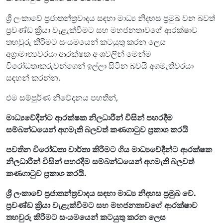
ශ්‍රී ලංකාවේ ප්‍රජාතන්ත්‍රවාදය සඳහා මාධ්‍ය නිදහස ප්‍රමුඛ වන බවත්
ප්‍රචණ්ඩ ක්‍රියා වැළැක්වීමට සහ මහජනතාවගේ ආරක්ෂාව
තහවුරු කිරීමට සංයමයෙන් කටයුතු කරන ලෙස
අග්‍රාමාත්‍යවරයා ආරක්ෂක අංශවලින් මෙන්ම
විරෝධතාකරුවන්ගෙන් ඉල්ලා සිටින බවයි අගමැතිවරයා
සඳහන් කරන්න.
එම සම්පුර්ණ නිවේදනය පහතින්,
මාධ්‍යවේදීන්ට ආරක්ෂක නිලධාරීන් විසින් පහරදීම
සම්බන්ධයෙන් අගමැති බලවත් කණගාටුව ප්‍රකාශ කරයි
පවතින විරෝධතා වාර්තා කිරීමට ගිය මාධ්‍යවේදීන්ට ආරක්ෂක
නිලධාරීන් විසින් පහරදීම සම්බන්ධයෙන් අගමැති බලවත්
කණගාටුව ප්‍රකාශ කරයි.
ශ්‍රී ලංකාවේ ප්‍රජාතන්ත්‍රවාදය සඳහා මාධ්‍ය නිදහස ප්‍රමුඛ වේ.
ප්‍රචණ්ඩ ක්‍රියා වැළැක්වීමට සහ මහජනතාවගේ ආරක්ෂාව
තහවුරු කිරීමට සංයමයෙන් කටයුතු කරන ලෙස