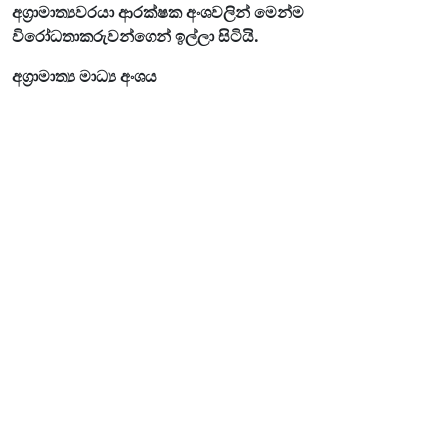
අග්‍රාමාත්‍යවරයා ආරක්ෂක අංශවලින් මෙන්ම
විරෝධතාකරුවන්ගෙන් ඉල්ලා සිටියි.
අග්‍රාමාත්‍ය මාධ්‍ය අංශය