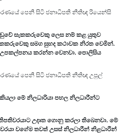
රණයේ පෙනී සිටි ජනාධිපති නීතිඥ රියෙන්සි
ුවේ සැකකරුවෙකු ලෙස නම් කළ යුතුව
සැකකරුවෙකු සමග සුහද කථාවක නිරත වෙමින්.
යලා උපකල්පනය කරන්න වෙනවා. පොලිසිය
රණයේ පෙනී සිටි ජනාධිපති නීතිඥ උපුල්
 කියලා මේ නිලධාරියා පහල නිලධාරීන්ට
ීතිපතිවරයාට උදෘත ගොනු කරලා තිබෙනවා. මේ
ි වරයා වගේම තවත් උසස් නිලධාරීන් නිළධාරීන්