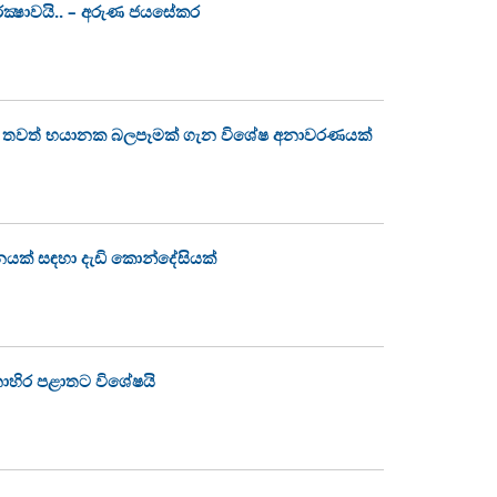
ක්‍ෂාවයි.. – අරුණ ජයසේකර
වෙන තවත් භයානක බලපෑමක් ගැන විශේෂ අනාවරණයක්
නයක් සඳහා දැඩි කොන්දේසියක්
නාහිර පළාතට විශේෂයි