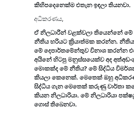
කිහිපදෙනෙක්ම එතැන ඉඳලා තියනවා.
අධිකරණය,
ඒ නිලධාරීන් වළක්වලා තියෙන්නේ මේ 
නීතිය හරියට ක්‍රියාත්මක කරන්න. නීත
මේ දෙපාර්තමේන්තුව විනාශ කරන්න 
අයිනේ හිටපු මනුස්සයෙක්ව අද අත්අඩං
මොකක්ද මේ නීතිය? මේ සිද්ධිය විමර
කියලා කෙනෙක්. මෙතෙක් ඔහු අධිකරණ
සිද්ධිය ගැන මෙතෙක් කරුණු වාර්තා ක
කියන නිලධාරියා. මේ නිලධාරියා පක්ෂ
ගොස් තිබෙනවා.