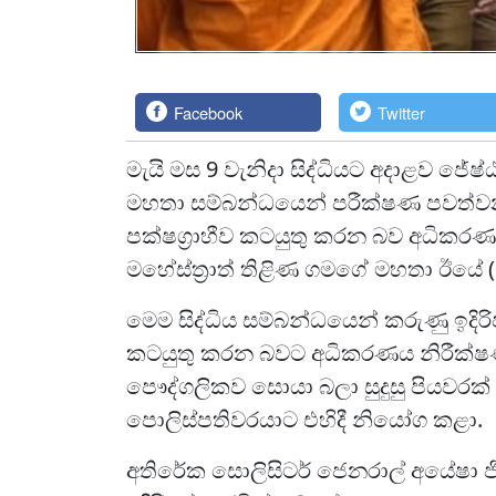
Facebook
Twitter
මැයි මස 9 වැනිදා සිද්ධියට අදාළව ජේ
මහතා සම්බන්ධයෙන් පරීක්ෂණ පවත්ව
පක්ෂග්‍රාහීව කටයුතු කරන බව අධි
මහේස්ත්‍රාත් තිළිණ ගමගේ මහතා ඊයේ 
මෙම සිද්ධිය සම්බන්ධයෙන් කරුණු ඉදිරි
කටයුතු කරන බවට අධිකරණය නිරීක්ෂණ
පෞද්ගලිකව සොයා බලා සුදුසු පියවරක්
පොලිස්පතිවරයාට එහිදී නියෝග කළා.
අතිරේක සොලිසිටර් ජෙනරාල් අයේෂා 