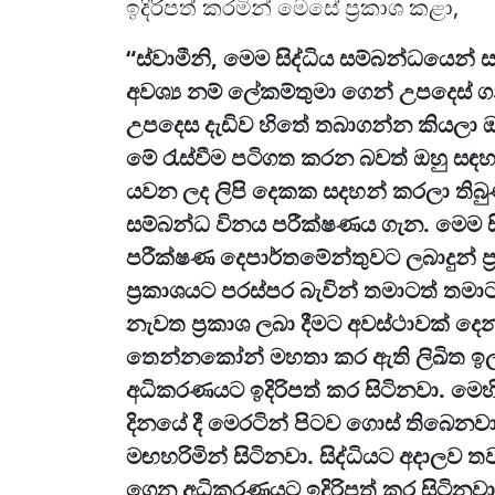
ඉදිරිපත් කරමින් මෙසේ ප්‍රකාශ කළා,
“ස්වාමීනි, මෙම සිද්ධිය සම්බන්ධයෙ
අවශ්‍ය නම් ලේකම්තුමා ගෙන් උපදෙස්
උපදෙස දැඩිව හිතේ තබාගන්න කියලා ඔ
මේ රැස්වීම පටිගත කරන බවත් ඔහු සඳහ
යවන ලද ලිපි දෙකක සදහන් කරලා තිබු
සම්බන්ධ විනය පරීක්ෂණය ගැන. මෙම ස
පරීක්ෂණ දෙපාර්තමේන්තුවට ලබාදුන් ප්‍
ප්‍රකාශයට පරස්පර බැවින් තමාටත් තම
නැවත ප්‍රකාශ ලබා දීමට අවස්ථාවක් ද
තෙන්නකෝන් මහතා කර ඇති ලිඛිත ඉල්ලී
අධිකරණයට ඉදිරිපත් කර සිටිනවා. මෙහ
දිනයේ දී මෙරටින් පිටව ගොස් තිබෙනව
මඟහරිමින් සිටිනවා. සිද්ධියට අදාලව 
ගෙන අධිකරණයට ඉදිරිපත් කර සිටිනවා