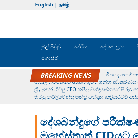
English
|
தமிழ்
මුල් පිටුව
දේශීය
දේශපාලන
ගොසිප්
රන් ගෙනා රුමේෂ්ගේ හෙල්ලය
විජයදාසගේ පුත
බැසිල් රාජපක්ෂව අත්අඩංගුවට ගන්න අධිකරණය ව
ශ්‍රී ලංකන් හිටපු CEO කපිල චන්ද්‍රසේනගේ සිරුර
හිටපු පාර්ලිමේන්තු මන්ත්‍රී චන්දන කත්‍රිආරච්චි අත
දේශබන්දුගේ පරීක්ෂණ 
මහේස්ත්‍රාත් CIDයට 