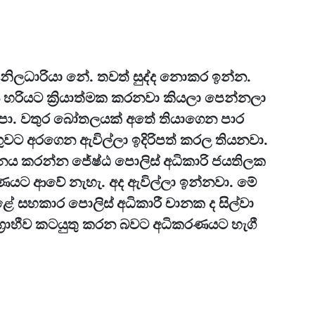
නිලධාරියා නේ. තවත් සුද්ද නොකර ඉන්න.
ිය හරියට ක්‍රියාත්මක කරනවා කියලා පෙන්නලා
එපා. වතුර බෝතලයක් අතේ තියාගෙන පාර
ගුවට අරගෙන ඇවිල්ලා ඉදිරිපත් කරල තියනවා.
්ශනය කරන්න ජේෂ්ඨ පොලිස් අධිකාරි ජයතිලක
යට ආවේ නැහැ. අද ඇවිල්ලා ඉන්නවා. මේ
ළේ සහකාර පොලිස් අධිකාරී චානක ද සිල්වා
ග්‍රාහීව කටයුතු කරන බවට අධිකරණයට හැගී