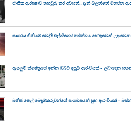
ජාතික ආරක්‍ෂාව තහවුරු කර අවසන්.. දැන් බලන්නේ මහජන ආර
සාගරය ගිනියම් වෙද්දී එල්නිනෝ තත්ත්වය හේතුවෙන් උදා
ඇගලුම් ක්ෂේත්‍රයේ ඉන්න ඔබට අසුබ ආරංචියක් – ලබාදෙන සහ
ඛනිජ තෙල් බෙදුම්කරුවන්ගේ සංගමයෙන් සුභ ආරංචියක් – බස්