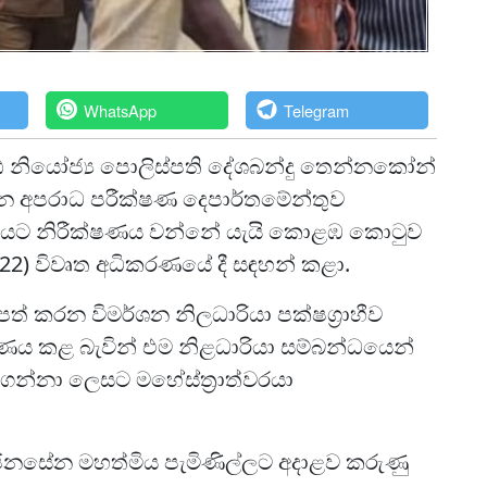
WhatsApp
Telegram
ෂ්ඨ නියෝජ්‍ය පොලිස්පති දේශබන්දු තෙන්නකෝන්
න අපරාධ පරීක්ෂණ දෙපාර්තමේන්තුව
කරණයට නිරීක්ෂණය වන්නේ යැයි කොළඹ කොටුව
(22) විවෘත අධිකරණයේ දී සඳහන් කළා.
පත් කරන විමර්ශන නිලධාරියා පක්ෂග්‍රාහීව
ය කළ බැවින් එම නිළධාරියා සම්බන්ධයෙන්
 ගන්නා ලෙසට මහේස්ත්‍රාත්වරයා
ජිනසේන මහත්මිය පැමිණිල්ලට අදාළව කරුණු