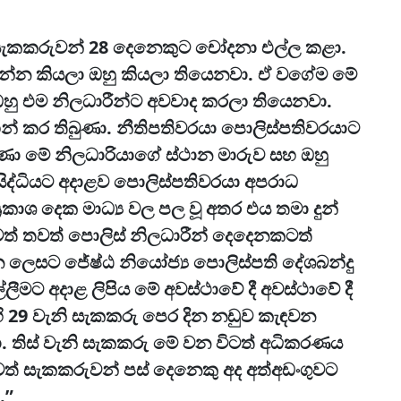
න් සැකකරුවන් 28 දෙනෙකුට චෝදනා එල්ල කළා.
 ගන්න කියලා ඔහු කියලා තියෙනවා. ඒ වගේම මේ
හු එම නිලධාරීන්ට අවවාද කරලා තියෙනවා.
න් කර තිබුණා. නීතිපතිවරයා පොලිස්පතිවරයාට
ණා මේ නිලධාරියාගේ ස්ථාන මාරුව සහ ඔහු
ිද්ධියට අදාළව පොලිස්පතිවරයා අපරාධ
රකාශ දෙක මාධ්‍ය වල පල වූ අතර එය තමා දුන්
ාටත් තවත් පොලිස් නිලධාරීන් දෙදෙනකටත්
ෙන ලෙසට ජේෂ්ඨ නියෝජ්‍ය පොලිස්පති දේශබන්දු
මට අදාළ ලිපිය මේ අවස්ථාවේ දී අවස්ථාවේ දී
ි 29 වැනි සැකකරු පෙර දින නඩුව කැඳවන
ා. තිස් වැනි සැකකරු මේ වන විටත් අධිකරණය
තවත් සැකකරුවන් පස් දෙනෙකු අද අත්අඩංගුවට
.”