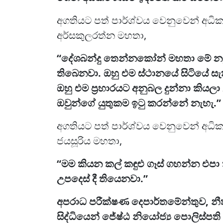
අගතියට පත් පාර්ශ්වය වෙනුවෙන් අධික
අර්සකුලරත්න මහතා,
“දේශබන්දු තෙන්නකෝන් මහතා මේ නඩ
තිබෙනවා. ඔහු එම ස්ථානයේ සිටියේ 
ඔහු එම ප්‍රහාරයට අනුබල දුන්නා කි
ඔවුන්ගේ යුතුකම ඉටු කරන්නේ නැහැ.”
අගතියට පත් පාර්ශ්වය වෙනුවෙන් අධික
ජයසූරිය මහතා,
“මම කියන කල් කඳුළු ගෑස් ගහන්න එපා
උපදෙස් දී තියෙනවා.”
අපරාධ පරීක්ෂණ දෙපාර්තමේන්තුව, න
සිද්ධියෙන් ජේෂ්ඨ නියෝජ්‍ය පොලිස්පත