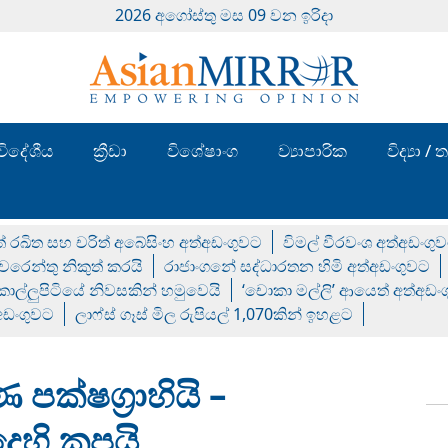
2026 අගෝස්‍තු මස 09 වන ඉරිදා
විදේශීය
ක්‍රීඩා
විශේෂාංග
ව්‍යාපාරික
විද්‍යා 
් රඛිත සහ චරිත් අබේසිංහ අත්අඩංගුවට
විමල් වීරවංශ අත්අඩංගු
රෙන්තු නිකුත් කරයි
රාජාංගනේ සද්ධාරතන හිමි අත්අඩංගුවට
 කොල්ලුපිටියේ නිවසකින් හමුවෙයි
‘චොකා මල්ලි’ ආයෙත් අත්අඩං
්අඩංගුවට
ලාෆ්ස් ගෑස් මිල රුපියල් 1,070කින් ඉහළට
පක්ෂග්‍රාහියි –
දෙහි කපයි