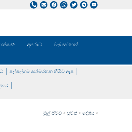
/ තාක්ෂණ
අපරාධ
වැඩසටහන්
වට
පල්ලේගම හේමරතන හිමිට ඇප
ගුවට
මුල් පිටුව
>
පුවත්
>
දේශීය
>