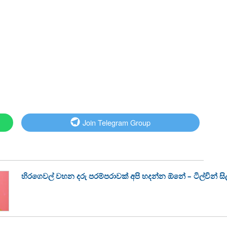
Join Telegram Group
හිරගෙවල් වහන දරු පරම්පරාවක් අපි හදන්න ඕනේ – ටිල්වින් සිල