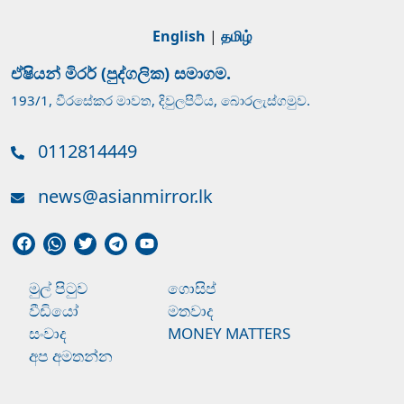
English
|
தமிழ்
ඒෂියන් මිරර් (පුද්ගලික) සමාගම.
193/1, වීරසේකර මාවත, දිවුලපිටිය, බොරලැස්ගමුව.
0112814449
news@asianmirror.lk
මුල් පිටුව
ගොසිප්
වීඩියෝ
මතවාද
සංවාද
MONEY MATTERS
අප අමතන්න