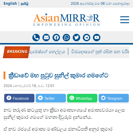
English
|
தமிழ்
2026 අගෝස්‍තු මස 08 වන සෙනසුරාදා
රන් ගෙනා රුමේෂ්ගේ හෙල්ලය
විජයදාසගේ පුත් රඛිත සහ චරිත්
ක්‍රීඩාවේ මහ පුටුව සුනිල් කුමාර ගමගේට
2024 නොවැම්‍බර් 18, ප.ව. 12:01
Facebook
Twitter
WhatsApp
Telegram
නව තරුණ කටයුතු හා ක්‍රීඩා අමාත්‍යාංශයේ අමාත්‍යවරයා ලෙස
සුනිල් කුමාර ගමගේ මහතා දිවුරුම් දුන්නේය.
ඒ නව රජයේ අමාත්‍ය මණ්ඩලය ජනාධිපති අනුර කුමාර