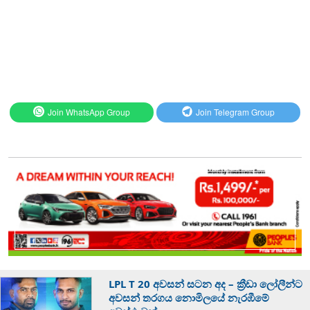
Join WhatsApp Group
Join Telegram Group
LPL T 20 අවසන් සටන අද – ක්‍රීඩා ලෝලීන්ට
අවසන් තරගය නොමිලයේ නැරඹීමේ