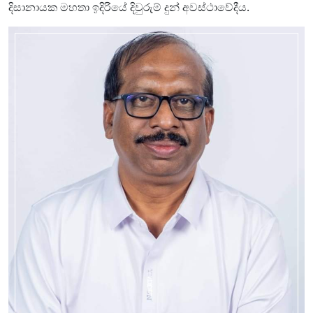
දිසානායක මහතා ඉදිරියේ දිවුරුම් දුන් අවස්ථාවේදීය.