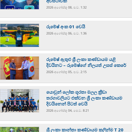
අවස්ථාවක්
2026 අගෝස්‍තු 08, ප.ව. 1:32
රුමේෂ් අංක 01 වෙයි
2026 අගෝස්‍තු 06, ප.ව. 1:36
රුමේෂ් ඇතුළු ශ්‍රී ලංකා කණ්ඩායම යළි
දිවයිනට – රුමේෂ්ගේ නිලයත් උසස් කෙරේ
2026 අගෝස්‍තු 05, ප.ව. 2:15
යොවුන් ලෝක ශූරතා මලල ක්‍රීඩා
තරගාවලියට එක්වන ශ්‍රී ලංකා කණ්ඩායම
දිවයිනෙන් පිටත් වෙයි
2026 අගෝස්‍තු 04, පෙ.ව. 8:21
ශ්‍රී ලංකා කාන්තා කණ්ඩායම කලින්ම T 20