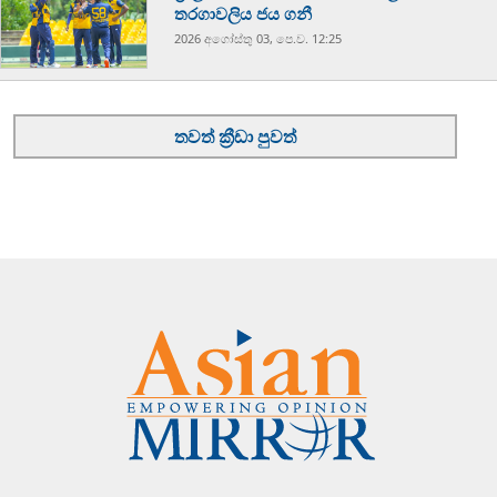
තරගාවලිය ජය ගනී
2026 අගෝස්‍තු 03, පෙ.ව. 12:25
තවත් ක්‍රීඩා පුවත්