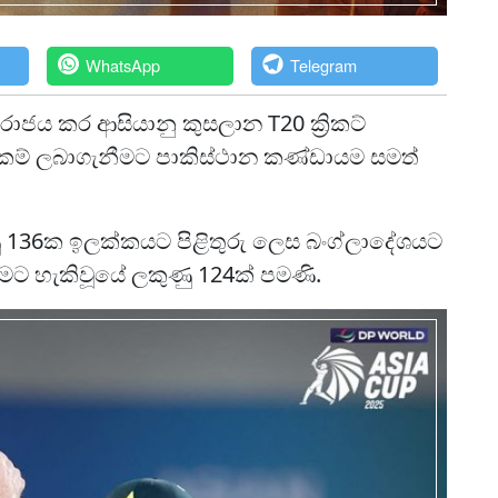
WhatsApp
Telegram
ාජය කර ආසියානු කුසලාන T20 ක්‍රිකට්
ුකම් ලබාගැනීමට පාකිස්ථාන කණ්ඩායම සමත්
ණු 136ක ඉලක්කයට පිළිතුරු ලෙස බංග්ලාදේශයට
කිරීමට හැකිවූයේ ලකුණු 124ක් පමණි.