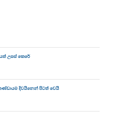
ිලයත් උසස් කෙරේ
 කණ්ඩායම දිවයිනෙන් පිටත් වෙයි