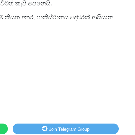
වීමත් කැපී පෙනෙයි.
ම් කියන අතර, පාකිස්ථානය දෙවරක් ආසියානු
Join Telegram Group