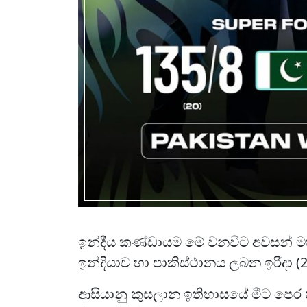
ඉන්දීය කණ්ඩායම මේ වනවිට අවසන් මහා
ඉන්දියාව හා පාකිස්ථානය ලබන ඉරිදා 
ආසියානු කුසලාන ඉතිහාසයේ මීට පෙර ක