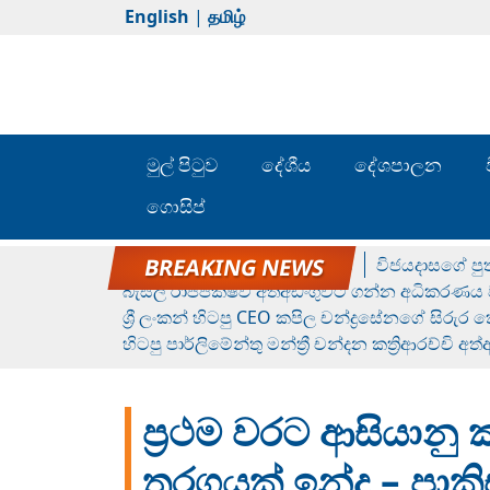
English
|
தமிழ்
මුල් පිටුව
දේශීය
දේශපාලන
ගොසිප්
රන් ගෙනා රුමේෂ්ගේ හෙල්ලය
විජයදාසගේ පුත
බැසිල් රාජපක්ෂව අත්අඩංගුවට ගන්න අධිකරණය ව
ශ්‍රී ලංකන් හිටපු CEO කපිල චන්ද්‍රසේනගේ සිරුර
හිටපු පාර්ලිමේන්තු මන්ත්‍රී චන්දන කත්‍රිආරච්චි අත
ප්‍රථම වරට ආසියාන
තරගයක් ඉන්දු – පා