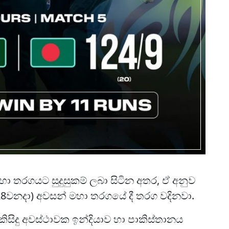
 තරගයට සුදුසුකම් ලබා සිටින අතර, ඒ අනුව
(28වනදා) අවසන් මහා තරගයේ දී තරග වදිනවා.
ිසිදු අවස්ථාවක ඉන්දියාව හා පාකිස්තානය