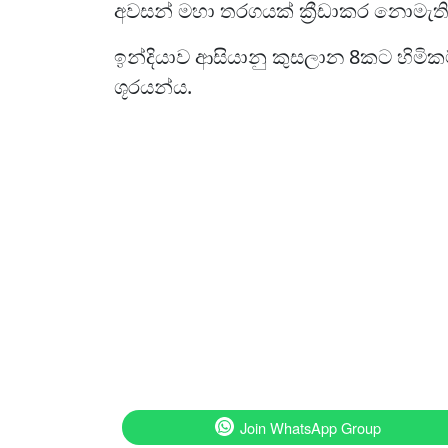
අවසන් මහා තරගයක් ක්‍රීඩාකර නොමැති
ඉන්දියාව ආසියානු කුසලාන 8කට හිමික
ශූරයන්ය.
Join WhatsApp Group