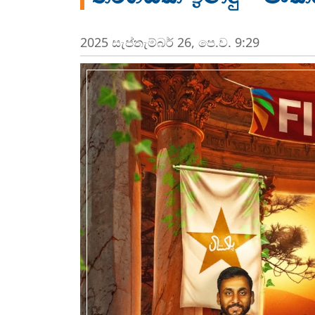
2025 සැප්‍තැම්‍බර් 26, පෙ.ව. 9:29