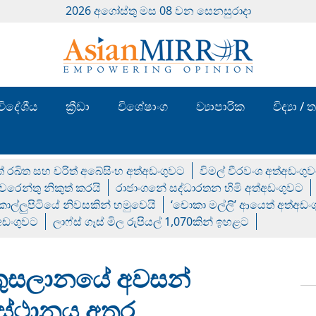
2026 අගෝස්‍තු මස 08 වන සෙනසුරාදා
විදේශීය
ක්‍රීඩා
විශේෂාංග
ව්‍යාපාරික
විද්‍යා 
් රඛිත සහ චරිත් අබේසිංහ අත්අඩංගුවට
විමල් වීරවංශ අත්අඩංගු
රෙන්තු නිකුත් කරයි
රාජාංගනේ සද්ධාරතන හිමි අත්අඩංගුවට
 කොල්ලුපිටියේ නිවසකින් හමුවෙයි
‘චොකා මල්ලි’ ආයෙත් අත්අඩං
්අඩංගුවට
ලාෆ්ස් ගෑස් මිල රුපියල් 1,070කින් ඉහළට
ු කුසලානයේ අවසන්
කිස්ථානය අතර