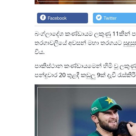
Facebook
Twitter
බංග්ලාදේශ කණ්ඩායම ලකුණු 11කින් පර
තරගාවලියේ අවසන් මහා තරගයට සුදුස
විය.
පාකිස්ථාන කණ්ඩායමෙන් හිමි වූ ලකු
පන්දුවාර 20 තුළදී කඩුලු 9ක් දැවී රැස්