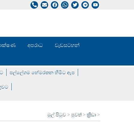
/ තාක්ෂණ
අපරාධ
වැඩසටහන්
වට
පල්ලේගම හේමරතන හිමිට ඇප
ගුවට
මුල් පිටුව
>
පුවත්
>
ක්‍රීඩා
>