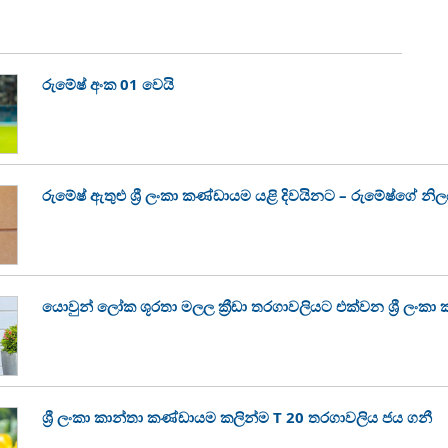
රුමේෂ් අංක 01 වෙයි
රුමේෂ් ඇතුළු ශ්‍රී ලංකා කණ්ඩායම යළි දිවයිනට – රුමේෂ්ගේ න
යොවුන් ලෝක ශූරතා මලල ක්‍රීඩා තරගාවලියට එක්වන ශ්‍රී ලංකා
ශ්‍රී ලංකා කාන්තා කණ්ඩායම කලින්ම T 20 තරගාවලිය ජය ගනී