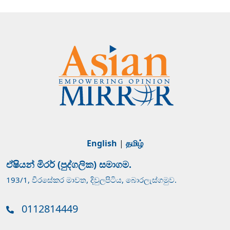
English
|
தமிழ்
ඒෂියන් මිරර් (පුද්ගලික) සමාගම.
193/1, වීරසේකර මාවත, දිවුලපිටිය, බොරලැස්ගමුව.
0112814449