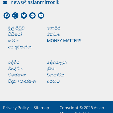
news@asianmirror.lk
මුල් පිටුව
ගොසිප්
වීඩියෝ
මතවාද
සංවාද
MONEY MATTERS
අප අමතන්න
දේශීය
දේශපාලන
විදේශීය
ක්‍රීඩා
විශේෂාංග
ව්‍යාපාරික
විද්‍යා / තාක්ෂණ
අපරාධ
Privacy Policy
Sitemap
Copyright © 2026
Asian