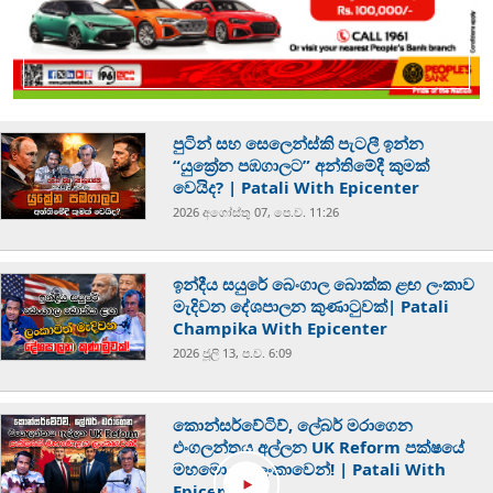
පුටින් සහ සෙලෙන්ස්කි පැටලී ඉන්න
“යුක්‍රේන පඹගාලට” අන්තිමේදී කුමක්
වෙයිද? | Patali With Epicenter
2026 අගෝස්‍තු 07, පෙ.ව. 11:26
ඉන්දීය සයුරේ බෙංගාල බොක්ක ළඟ ලංකාව
මැදිවන දේශපාලන කුණාටුවක්| Patali
Champika With Epicenter
2026 ජූලි 13, ප.ව. 6:09
කොන්සර්වේටිව්, ලේබර් මරාගෙන
එංගලන්තය අල්ලන UK Reform පක්ෂයේ
මහමොළය ලංකාවෙන්! | Patali With
Epicenter