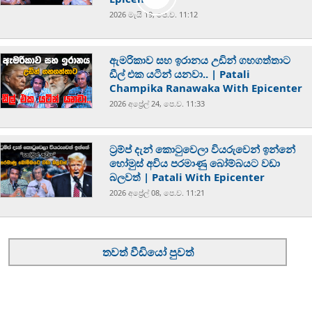
2026 මැයි 19, පෙ.ව. 11:12
ඇමරිකාව සහ ඉරානය උඩින් ගහගත්තාට
ඩීල් එක යටින් යනවා.. | Patali
Champika Ranawaka With Epicenter
2026 අප්‍රේල් 24, පෙ.ව. 11:33
ට්‍රම්ප් දැන් කොටුවෙලා වියරුවෙන් ඉන්නේ
හෝමුස් අවිය පරමාණු බෝම්බයට වඩා
බලවත් | Patali With Epicenter
2026 අප්‍රේල් 08, පෙ.ව. 11:21
තවත් වීඩියෝ පුවත්