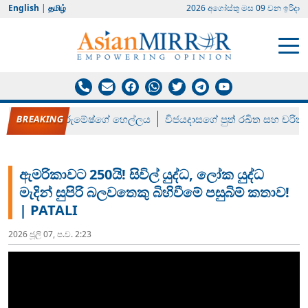
English
|
தமிழ்
2026 අගෝස්‍තු මස 09 වන ඉරිදා
රන් ගෙනා රුමේෂ්ගේ හෙල්ලය
විජයදාසගේ පුත් රඛිත සහ චරිත්
ඇමරිකාවට 250යි! සිවිල් යුද්ධ, ලෝක යුද්ධ
මැදින් සුපිරි බලවතෙකු බිහිවීමේ පසුබිම් කතාව!
| PATALI
2026 ජූලි 07, ප.ව. 2:23