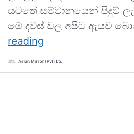
යටතේ සම්මානයෙන් පිදුම් ල
මේ දවස් වල අපිට ඇයව බො
ශලනි
reading
අම්මට
දීපු
සප්‍රයිස්
Asian Mirror (Pvt) Ltd
පාටි
එක
මෙන්න
(VIDEO)