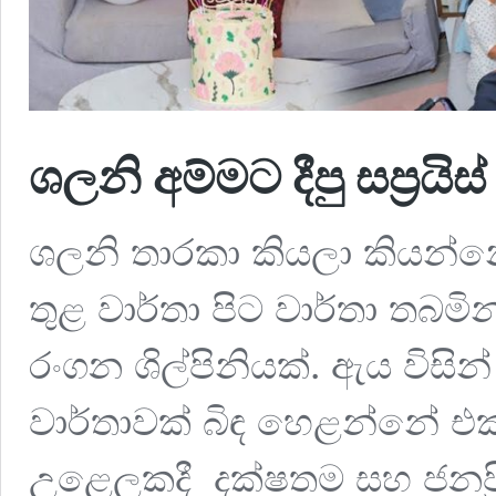
ශලනි අම්මට දීපු සප්‍රය
ශලනි තාරකා කියලා කියන්නේ ශ
තුළ වාර්තා පිට වාර්තා තබමින
රංගන ශිල්පිනියක්. ඇය විසි
වාර්තාවක් බිඳ හෙළන්නේ එ
උළෙලකදී දක්ෂතම සහ ජනප්‍