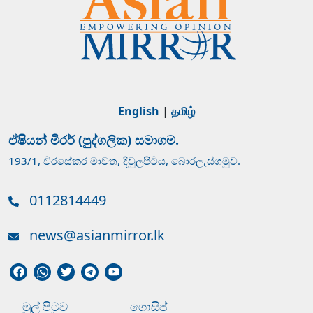
English
|
தமிழ்
ඒෂියන් මිරර් (පුද්ගලික) සමාගම.
193/1, වීරසේකර මාවත, දිවුලපිටිය, බොරලැස්ගමුව.
0112814449
news@asianmirror.lk
මුල් පිටුව
ගොසිප්