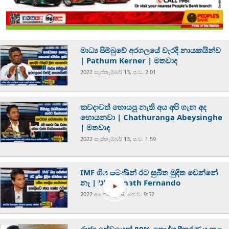
මාධ්‍ය පිම්බුවේ අරගලයේ වැරදි නායකයින්ව
| Pathum Kerner | මතවාද
2022 සැප්‍තැම්‍බර් 13, ප.ව. 2:01
කවදාවත් හොයපු නැති අය අපි ගැන අද
හොයනවා | Chathuranga Abeysinghe
| මතවාද
2022 සැප්‍තැම්‍බර් 13, ප.ව. 1:59
IMF ගිය පමණින් රට සුඛිත මුදිත වෙන්නේ
නෑ | Dhananath Fernando
2022 අගෝස්‍තු 26, පෙ.ව. 9:52