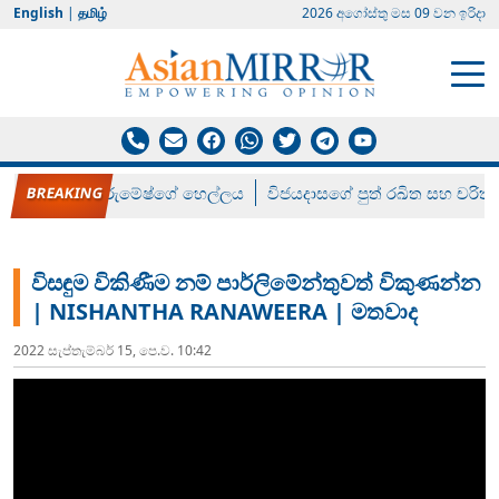
English
|
தமிழ்
2026 අගෝස්‍තු මස 09 වන ඉරිදා
රන් ගෙනා රුමේෂ්ගේ හෙල්ලය
විජයදාසගේ පුත් රඛිත සහ චරිත්
විසඳුම විකිණීම නම් පාර්ලිමේන්තුවත් විකුණන්න
| NISHANTHA RANAWEERA | මතවාද
2022 සැප්‍තැම්‍බර් 15, පෙ.ව. 10:42