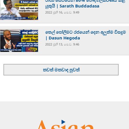
රාජ්‍ය සේවයෙන් 80% පෞද්ගලීකරණය කළ
යුතුයි | Sarath Buddadasa
2022 ජූනි 16, පෙ.ව. 9:49
තෙල් පෝලිමට රජයෙන් දෙන අලුත්ම විසදුම
| Dasun Hegoda
2022 ජූනි 13, පෙ.ව. 9:46
තවත් මතවාද පුවත්