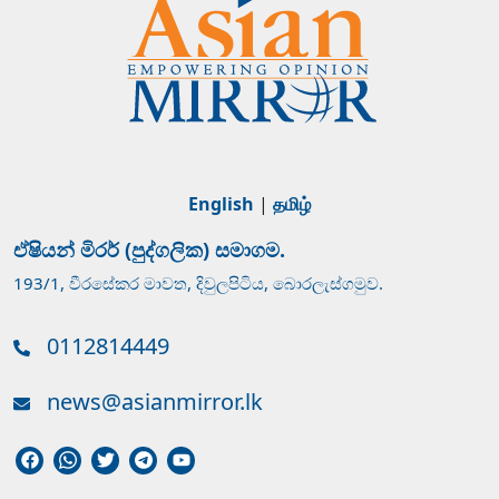
English
|
தமிழ்
ඒෂියන් මිරර් (පුද්ගලික) සමාගම.
193/1, වීරසේකර මාවත, දිවුලපිටිය, බොරලැස්ගමුව.
0112814449
news@asianmirror.lk