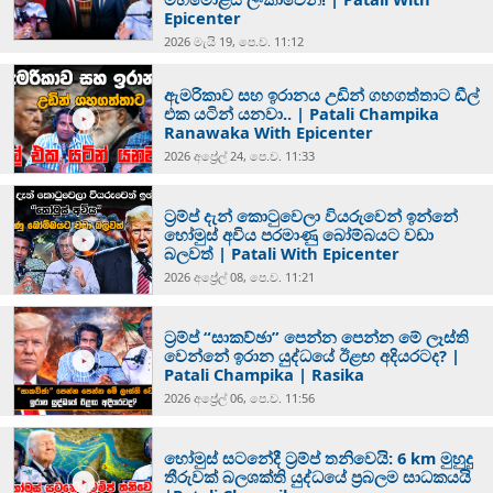
Epicenter
2026 මැයි 19, පෙ.ව. 11:12
ඇමරිකාව සහ ඉරානය උඩින් ගහගත්තාට ඩීල්
එක යටින් යනවා.. | Patali Champika
Ranawaka With Epicenter
2026 අප්‍රේල් 24, පෙ.ව. 11:33
ට්‍රම්ප් දැන් කොටුවෙලා වියරුවෙන් ඉන්නේ
හෝමුස් අවිය පරමාණු බෝම්බයට වඩා
බලවත් | Patali With Epicenter
2026 අප්‍රේල් 08, පෙ.ව. 11:21
ට්‍රම්ප් “සාකව්ඡා” පෙන්න පෙන්න මේ ලෑස්ති
වෙන්නේ ඉරාන යුද්ධයේ ඊළඟ අදියරටද? |
Patali Champika | Rasika
2026 අප්‍රේල් 06, පෙ.ව. 11:56
හෝමුස් සටනේදී ට්‍රම්ප් තනිවෙයි: 6 km මුහුදු
තීරුවක් බලශක්ති යුද්ධයේ ප්‍රබලම සාධකයයි