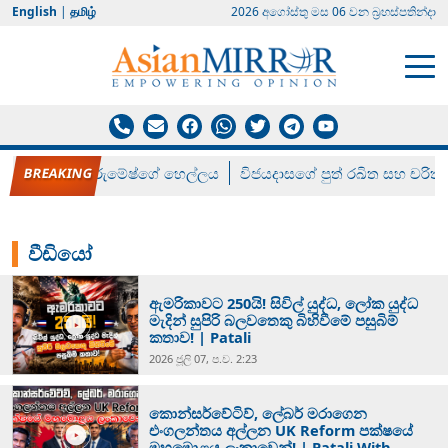
English
|
தமிழ்
2026 අගෝස්‍තු මස 06 වන බ්‍රහස්පතින්දා
රන් ගෙනා රුමේෂ්ගේ හෙල්ලය
විජයදාසගේ පුත් රඛිත සහ චරිත්
වීඩියෝ
ඇමරිකාවට 250යි! සිවිල් යුද්ධ, ලෝක යුද්ධ
මැදින් සුපිරි බලවතෙකු බිහිවීමේ පසුබිම්
කතාව! | Patali
2026 ජූලි 07, ප.ව. 2:23
කොන්සර්වේටිව්, ලේබර් මරාගෙන
එංගලන්තය අල්ලන UK Reform පක්ෂයේ
මහමොළය ලංකාවෙන්! | Patali With