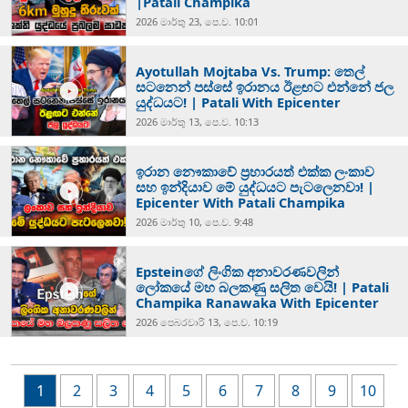
|Patali Champika
2026 මාර්තු 23, පෙ.ව. 10:01
Ayotullah Mojtaba Vs. Trump: තෙල්
සටනෙන් පස්සේ ඉරානය ඊළඟට එන්නේ ජල
යුද්ධයට! | Patali With Epicenter
2026 මාර්තු 13, පෙ.ව. 10:13
ඉරාන නෞකාවේ ප්‍රහාරයත් එක්ක ලංකාව
සහ ඉන්දියාව මේ යුද්ධයට පැටලෙනවා! |
Epicenter With Patali Champika
2026 මාර්තු 10, පෙ.ව. 9:48
Epsteinගේ ලිංගික අනාවරණවලින්
ලෝකයේ මහ බලකණු සලිත වෙයි! | Patali
Champika Ranawaka With Epicenter
2026 පෙබරවාරි 13, පෙ.ව. 10:19
1
2
3
4
5
6
7
8
9
10