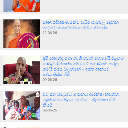
DNA පරීක්ෂණයකට රුධිර සාම්පල දෙන්න
පල්ලේගම හේමරතන හිමිට නියෝග
12-06-26
අපි කොන්ද පණ නැති එවුන් නෙමෙයි,ඊළඟට
නාමල් රාජපක්ෂ මේ රටේ ජනාධිපති කරලා
තමයි පස්ස බලන්නේ – ඉත්තෑකන්දේ
සද්ධාතිස්ස හිමි
09-06-26
රට සහ සම්බුද්ධ ශාසනය ආරක්ෂා කරන්න
ට්‍රැක්ටරයට බලය දෙන්න – සීලරතන හිමි
කියයි
02-06-26