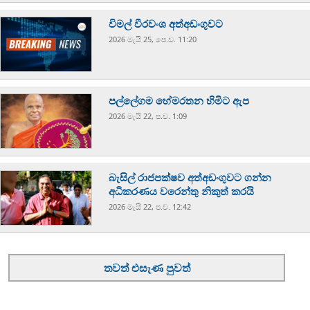
විමල් වීරවංශ අත්අඩංගුවට
2026 මැයි 25, පෙ.ව. 11:20
පල්ලේගම හේමරතන හිමිට ඇප
2026 මැයි 22, ප.ව. 1:09
බැසිල් රාජපක්ෂව අත්අඩංගුවට ගන්න
අධිකරණය වරෙන්තු නිකුත් කරයි
2026 මැයි 22, ප.ව. 12:42
තවත් එසැණ පුවත්