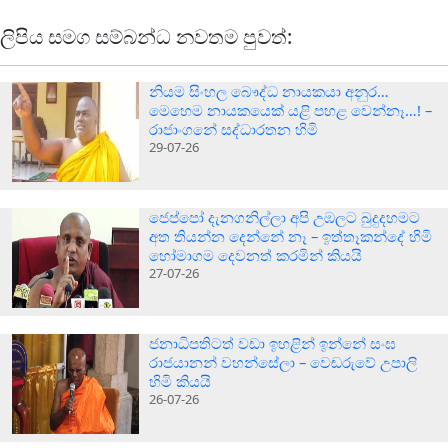
ලිපිය සමග සම්බන්ධ නවතම පුවත්:
නියම සිංහල බෞද්ධ නායකයා අනුර…
මෙහෙම නායකයෙක් යළි පහළ වෙන්නෑ…! –
රාජාංගනේ සද්ධාරතන හිමි
29-07-26
ජෙප්පෝ දැනගනිල්ලා අපි උඹලට බුදුදහමට
අත තියන්න දෙන්නේ නෑ – ඉත්තෑකන්දේ හිමි
හෝමාගම දෙවනත් කරමින් කියයි
27-07-26
ජනාධිපතිටත් වඩා ඉහළින් ඉන්නේ සංඝ
රාජයානන් වහන්සේලා – වෙඬරුවේ උපාලි
හිමි කියයි
26-07-26