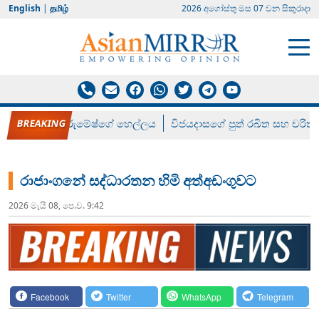
English
|
தமிழ்
2026 අගෝස්‍තු මස 07 වන සිකුරාදා
රන් ගෙනා රුමේෂ්ගේ හෙල්ලය
විජයදාසගේ පුත් රඛිත සහ චරිත්
රාජාංගනේ සද්ධාරතන හිමි අත්අඩංගුවට
2026 මැයි 08, පෙ.ව. 9:42
Facebook
Twitter
WhatsApp
Telegram