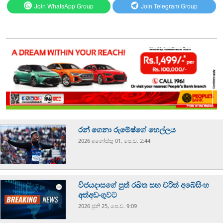
Join WhatsApp Group
Join Telegram Group
රන් ගෙනා රුමේෂ්ගේ හෙල්ලය
2026 අගෝස්‍තු 01, පෙ.ව. 2:44
විජයදාසගේ පුත් රඛිත සහ චරිත් අබේසිංහ
අත්අඩංගුවට
2026 ජූනි 25, පෙ.ව. 9:09