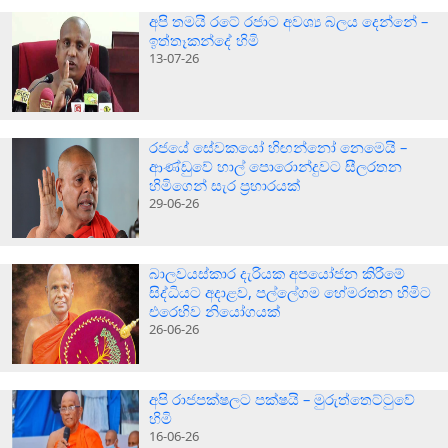
අපි තමයි රටේ රජාට අවශ්‍ය බලය දෙන්නේ –
ඉත්තෑකන්දේ හිමි
13-07-26
රජයේ සේවකයෝ හිඟන්නෝ නෙමෙයි –
ආණ්ඩුවේ හාල් පොරොන්දුවට සීලරතන
හිමිගෙන් සැර ප්‍රහාරයක්
29-06-26
බාලවයස්කාර දැරියක අපයෝජන කිරීමේ
සිද්ධියට අදාළව, පල්ලේගම හේමරතන හිමිට
එරෙහිව නියෝගයක්
26-06-26
අපි රාජපක්ෂලට පක්ෂයි – මුරුත්තෙට්ටුවේ
හිමි
16-06-26