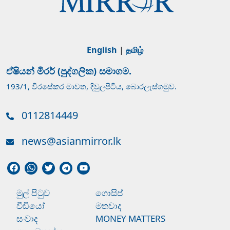
English
|
தமிழ்
ඒෂියන් මිරර් (පුද්ගලික) සමාගම.
193/1, වීරසේකර මාවත, දිවුලපිටිය, බොරලැස්ගමුව.
0112814449
news@asianmirror.lk
මුල් පිටුව
ගොසිප්
වීඩියෝ
මතවාද
සංවාද
MONEY MATTERS