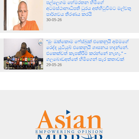
පල්ලෙගම හේමරතන හිමිගේ
අටමස්ථානාධිපති ධුරය අත්හිටුවීමට මල්වතු
පාර්ශවය තීරණය කරයි
30-05-26
“මුං ඔක්කොම ෆේස්බුක් එකෙනුයි අම්මගේ
රෙද්ද යූටියුබ් එකෙනුයි ශාසනය හදන්නේ.
එකෙක්වත් කැපකිරීම් කරන්නේ නැහැ.” –
ගලබොඩඅත්තේ හිමිගෙන් සැර කතාවක්
29-05-26