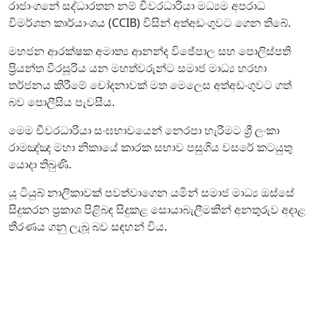
රාජාංගනේ සද්ධාරතන නම් චීවරධාරියා මධ්‍යම අපරාධ
විමර්ශන කාර්යාංශය (CCIB) විසින් අත්අඩංගුවට ගෙන තිබේ.
මහජන ආරක්ෂක අමාත්‍ය ආනන්ද විජේපාල සහ පොලිස්පති
ප්‍රියන්ත වීරසූරිය යන මහත්වරුන්ට සමාජ මාධ්‍ය හරහා
තර්ජනය කිරීමේ චෝදනාවක් මත මෙලෙස අත්අඩංගුවට ගත්
බව පොලීසිය පැවසීය.
මෙම චීවරධාරියා සංඝභාවයෙන් නෙරපා හැරීමට ශ්‍රී ලංකා
රාමඤ්ඤ මහා නිකායේ කාරක සභාව පසුගිය වසරේ කටයුතු
යොදා තිබුණි.
යූ ටියුබ් නාලිකාවක් පවත්වාගෙන යමින් සමාජ මාධ්‍ය ඔස්සේ
සිදුකරන ප්‍රකාශ පිළිබඳ සිදුකළ සොයාබැලීමකින් අනතුරුව අදාළ
තීරණය ගනු ලැබූ බව සඳහන් විය.