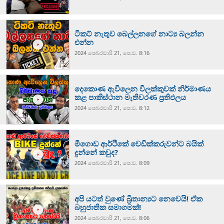
ටිකට් නැතුව බෙල්ලනගේ නාට්‍ය බලන්න
එන්න
2024 පෙබරවාරි 21, පෙ.ව. 8:16
දෙකොණ ඇවිලෙන විලක්කුවක් නිර්මාණය
කළ පාකිස්ථාන මැතිවරණ ප්‍රතිඵලය
2024 පෙබරවාරි 21, පෙ.ව. 8:12
මීගොඩ ආර්ථිකේ වෙඩික්කරුවන්ට බයික්
දුන්නේ කවුද?
2024 පෙබරවාරි 21, පෙ.ව. 8:09
අපි යටත් වුණේ බ්‍රිතාන්‍යට නෙවෙයි! ඒක
බහුජාතික සමාගමක්!
2024 පෙබරවාරි 21, පෙ.ව. 8:06