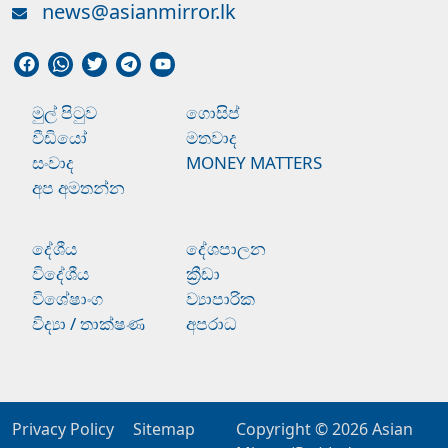
news@asianmirror.lk
මුල් පිටුව
ගොසිප්
වීඩියෝ
මතවාද
සංවාද
MONEY MATTERS
අප අමතන්න
දේශීය
දේශපාලන
විදේශීය
ක්‍රීඩා
විශේෂාංග
ව්‍යාපාරික
විද්‍යා / තාක්ෂණ
අපරාධ
Privacy Policy
Sitemap
Copyright © 2026
Asian