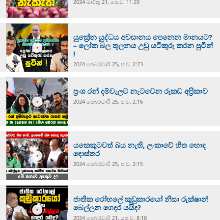
2024 මාර්තු 21, පෙ.ව. 11:29
යුක්‍රේන යුද්ධය අවසානය පෙනෙන මානයට?
– ලෝක බල තුලනය උඩු යටිකුරු කරන පුටින්
!
2024 පෙබරවාරි 25, ප.ව. 2:23
ප්‍රංශ රන් දම්වැලට නැටවෙන රූකඩ අප්‍රිකාව
2024 පෙබරවාරි 25, ප.ව. 2:16
යකෙකුටවත් බය නැති, ලංකාවේ හිත හොඳ
දොස්තර
2024 පෙබරවාරි 25, ප.ව. 2:15
ජාතික රෝහලේ කුඩුකාරයෝ නිසා රුක්ෂාන්
බෙල්ලන ගෙදර යයිද?
2024 පෙබරවාරි 21, පෙ.ව. 8:18