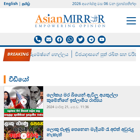
English
|
தமிழ்
2026 අගෝස්‍තු මස 06 වන බ්‍රහස්පතින්දා
රන් ගෙනා රුමේෂ්ගේ හෙල්ලය
විජයදාසගේ පුත් රඛිත සහ චරිත්
වීඩියෝ
ලෝකය මර බියෙන් ඇවිලූ අයතුල්ලා
කුමේනිගේ ඉස්ලාමීය රාජ්‍යය
2024 මාර්තු 21, පෙ.ව. 11:36
ලොකු ළූණු පෙනෙන මැදියම් රෑ අළුත් අවුරුදු
නැකැත්