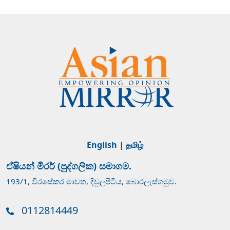
English
|
தமிழ்
ඒෂියන් මිරර් (පුද්ගලික) සමාගම.
193/1, වීරසේකර මාවත, දිවුලපිටිය, බොරලැස්ගමුව.
0112814449