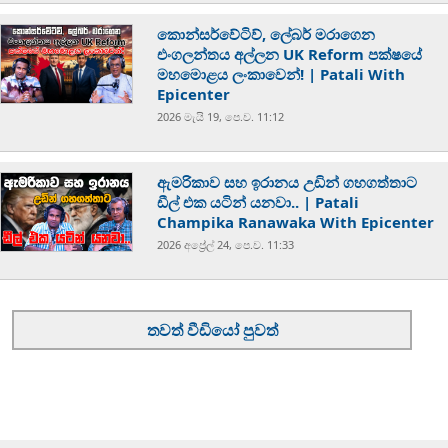
කොන්සර්වේටිව්, ලේබර් මරාගෙන
එංගලන්තය අල්ලන UK Reform පක්ෂයේ
මහමොළය ලංකාවෙන්! | Patali With
Epicenter
2026 මැයි 19, පෙ.ව. 11:12
ඇමරිකාව සහ ඉරානය උඩින් ගහගත්තාට
ඩීල් එක යටින් යනවා.. | Patali
Champika Ranawaka With Epicenter
2026 අප්‍රේල් 24, පෙ.ව. 11:33
තවත් වීඩියෝ පුවත්