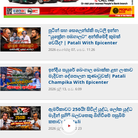
පුටින් සහ සෙලෙන්ස්කි පැටලී ඉන්න
“යුක්‍රේන පඹගාලට” අන්තිමේදී කුමක්
වෙයිද? | Patali With Epicenter
2026 අගෝස්‍තු 07, පෙ.ව. 11:26
ඉන්දීය සයුරේ බෙංගාල බොක්ක ළඟ ලංකාව
මැදිවන දේශපාලන කුණාටුවක්| Patali
Champika With Epicenter
2026 ජූලි 13, ප.ව. 6:09
ඇමරිකාවට 250යි! සිවිල් යුද්ධ, ලෝක යුද්ධ
මැදින් සුපිරි බලවතෙකු බිහිවීමේ පසුබිම්
කතාව! | Patali
2026 ජූලි 07, ප.ව. 2:23