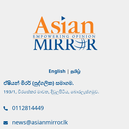
English
|
தமிழ்
ඒෂියන් මිරර් (පුද්ගලික) සමාගම.
193/1, වීරසේකර මාවත, දිවුලපිටිය, බොරලැස්ගමුව.
0112814449
news@asianmirror.lk