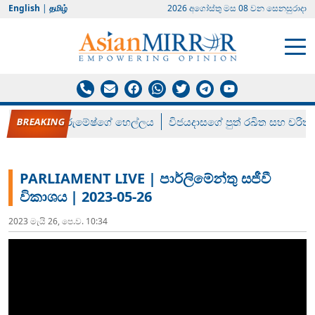
English
|
தமிழ்
2026 අගෝස්‍තු මස 08 වන සෙනසුරාදා
රන් ගෙනා රුමේෂ්ගේ හෙල්ලය
විජයදාසගේ පුත් රඛිත සහ චරිත්
PARLIAMENT LIVE | පාර්ලිමේන්තු සජීවී
විකාශය | 2023-05-26
2023 මැයි 26, පෙ.ව. 10:34