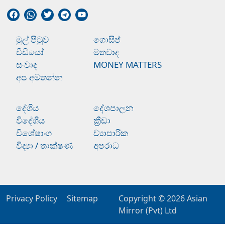
මුල් පිටුව
ගොසිප්
වීඩියෝ
මතවාද
සංවාද
MONEY MATTERS
අප අමතන්න
දේශීය
දේශපාලන
විදේශීය
ක්‍රීඩා
විශේෂාංග
ව්‍යාපාරික
විද්‍යා / තාක්ෂණ
අපරාධ
Privacy Policy
Sitemap
Copyright © 2026
Asian
Mirror (Pvt) Ltd