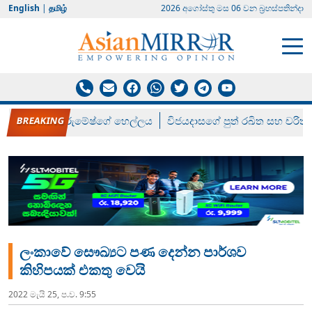
English
|
தமிழ்
2026 අගෝස්‍තු මස 06 වන බ්‍රහස්පතින්දා
රන් ගෙනා රුමේෂ්ගේ හෙල්ලය
විජයදාසගේ පුත් රඛිත සහ චරිත්
ලංකාවේ සෞඛ්‍යට පණ දෙන්න පාර්ශව
කිහිපයක් එකතු වෙයි
2022 මැයි 25, ප.ව. 9:55