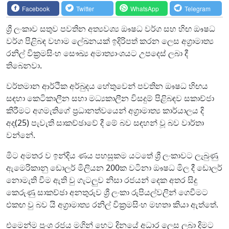
Facebook
Twitter
WhatsApp
Telegram
ශ්‍රී ලංකාව සතුව පවතින අත්‍යවශ්‍ය ඖෂධ වර්ග සහ හිඟ ඖෂධ
වර්ග පිළිබඳ වහාම ලේඛනයක් ඉදිරිපත් කරන ලෙස අග්‍රාමාත්‍ය
රනිල් වික්‍රමසිංහ සෞඛ්‍ය අමාත්‍යාංශයට උපදෙස් ලබා දී
තිබෙනවා.
වර්තමාන ආර්ථික අර්බුදය හේතුවෙන් පවතින ඖෂධ හිඟය
සඳහා කෙටිකාලීන සහා මධ්‍යකාලීන විසදුම් පිළිබඳව සකාච්ජා
කිරීමට අගමැතිගේ ප්‍රධානත්වයෙන් අග්‍රාමාත්‍ය කාර්යාලය දි
අද(25) පැවැති සාකච්ඡාවේ දී මේ බව සඳහන් වූ බව වාර්තා
වන්නේ.
මිට අමතර ව ඉන්දිය ණය පහසුකම යටතේ ශ්‍රී ලංකාවට ලැබුණු
ඇමෙරිකානු ඩොලර් මිලියන 200ක වටිනා ඖෂධ මිල දී ඩොලර්
නොමැති වීම ඇති වු ගැටලුව නිසා රජයන් දෙක අතර සිදු
කෙරුණු සාකච්ඡා අනතුරුව ශ්‍රී ලංකා රුපියල්වලින් ගෙවීමට
එකඟ වු බව යි අග්‍රාමාත්‍ය රනිල් වික්‍රමසිංහ මහතා කියා ඇත්තේ.
එමෙන්ම ප්‍රංශ රජය මගින් හෙට දිනයේ අධාර ලෙස ලබා දිමට