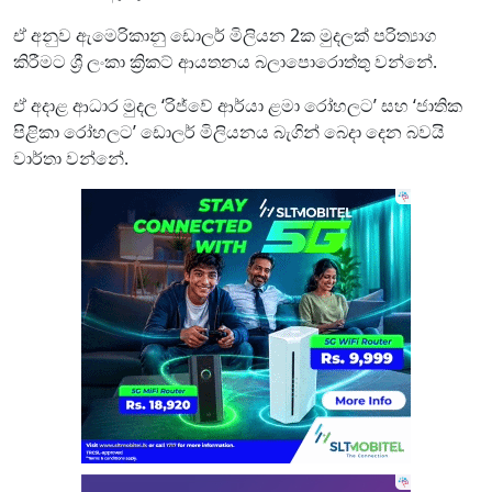
ඒ අනුව ඇමෙරිකානු ඩොලර් මිලියන 2ක මුදලක් පරිත්‍යාග
කිරීමට ශ්‍රී ලංකා ක්‍රිකට් ආයතනය බලාපොරොත්තු වන්නේ.
ඒ අදාළ ආධාර මුදල ‘රිජ්වේ ආර්යා ළමා රෝහලට’ සහ ‘ජාතික
පිළිකා රෝහලට’ ඩොලර් මිලියනය බැගින් බෙදා දෙන බවයි
වාර්තා වන්නේ.