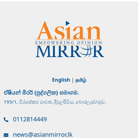
English
|
தமிழ்
ඒෂියන් මිරර් (පුද්ගලික) සමාගම.
193/1, වීරසේකර මාවත, දිවුලපිටිය, බොරලැස්ගමුව.
0112814449
news@asianmirror.lk