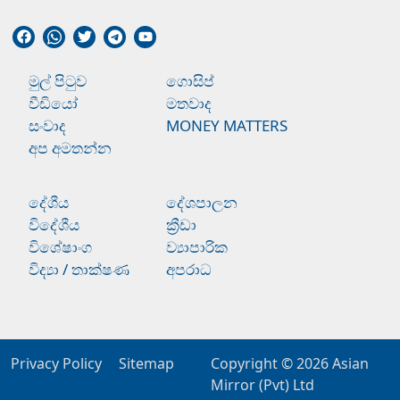
මුල් පිටුව
ගොසිප්
වීඩියෝ
මතවාද
සංවාද
MONEY MATTERS
අප අමතන්න
දේශීය
දේශපාලන
විදේශීය
ක්‍රීඩා
විශේෂාංග
ව්‍යාපාරික
විද්‍යා / තාක්ෂණ
අපරාධ
Privacy Policy
Sitemap
Copyright © 2026
Asian
Mirror (Pvt) Ltd