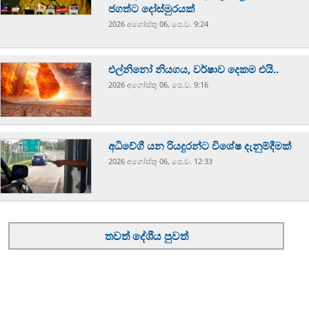
ජගත්ට දෝස්මුරයක්
2026 අගෝස්‍තු 06, පෙ.ව. 9:24
එල්නිනෝ නියගය, වර්ෂාව දෙකම එයි..
2026 අගෝස්‍තු 06, පෙ.ව. 9:16
අධිවේගී යන රියදුරන්ට විශේෂ දැනුම්දීමක්
2026 අගෝස්‍තු 06, පෙ.ව. 12:33
තවත් දේශීය පුවත්