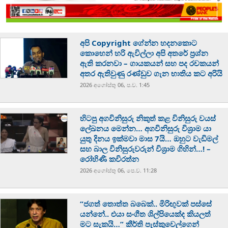
අපි Copyright ගේන්න හදනකොට
කොහෙන් හරි ඇවිල්ලා අපි අතරේ ප්‍රශ්න
ඇති කරනවා – ගායකයන් සහ පද රචකයන්
අතර ඇතිවුණු රණ්ඩුව ගැන භාතිය කට අරියි
2026 අගෝස්‍තු 06, ප.ව. 1:45
හිටපු අගවිනිසුරු නිකුත් කළ විනිසුරු වයස්
ලේඛනය මෙන්න… අගවිනිසුරු විශ්‍රාම යා
යුතු දිනය ඉක්මවා මාස 7යි… ඔහුට වැඩිමල්
සහ බාල විනිසුරුවරුන් විශ්‍රාම ගිහින්…! –
රෝහිණී කවිරත්න
2026 අගෝස්‍තු 06, පෙ.ව. 11:28
“ජගත් තොත්ත බබෙක්.. මිරිඟුවක් පස්සේ
යන්නේ.. එයා සංගීත ශිල්පියෙක්ද කියලත්
මට සැකයි…” කීර්ති පැස්කුවෙල්ගෙන්