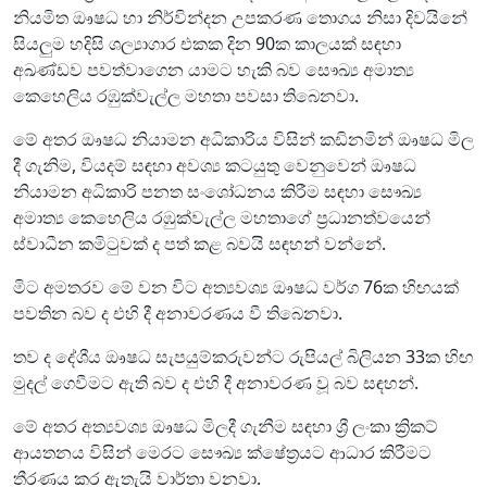
නියමිත ඖෂධ හා නිර්වින්දන උපකරණ තොගය නිසා දිවයිනේ
සියලුම හදිසි ශල්‍යාගාර එකක දින 90ක කාලයක් සඳහා
අඛණ්ඩව පවත්වාගෙන යාමට හැකි බව සෞඛ්‍ය අමාත්‍ය
කෙහෙලිය රඹුක්වැල්ල මහතා පවසා තිබෙනවා.
මේ අතර ඖෂධ නියාමන අධිකාරිය විසින් කඩිනමින් ඖෂධ මිල
දී ගැනිම, වියදම් සඳහා අවශ්‍ය කටයුතු වෙනුවෙන් ඖෂධ
නියාමන අධිකාරි පනත සංශෝධනය කිරීම සඳහා සෞඛ්‍ය
අමාත්‍ය කෙහෙලිය රඹුක්වැල්ල මහතාගේ ප්‍රධානත්වයෙන්
ස්වාධීන කමිටුවක් ද පත් කළ බවයි සඳහන් වන්නේ.
මිට අමතරව මේ වන විට අත්‍යවශ්‍ය ඖෂධ වර්ග 76ක හිඟයක්
පවතින බව ද එහි දී අනාවරණය වී තිබෙනවා.
තව ද දේශීය ඖෂධ සැපයුම්කරුවන්ට රුපියල් බිලියන 33ක හිඟ
මුදල් ගෙවීමට ඇති බව ද එහි දී අනාවරණ වූ බව සඳහන්.
මේ අතර අත්‍යවශ්‍ය ඖෂධ මිලදී ගැනීම සඳහා ශ්‍රී ලංකා ක්‍රිකට්
ආයතනය විසින් මෙරට සෞඛ්‍ය ක්ෂේත්‍රයට ආධාර කිරීමට
තීරණය කර ඇතැයි වාර්තා වනවා.