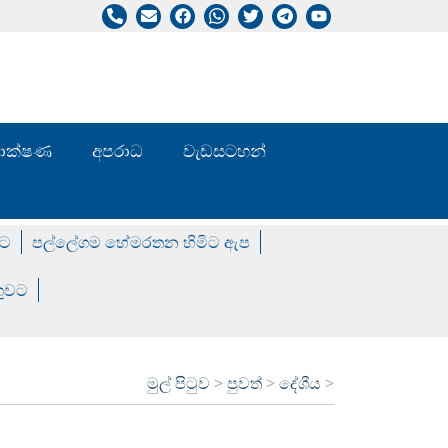
/ තාක්ෂණ
අපරාධ
වැඩසටහන්
වට
පල්ලේගම හේමරතන හිමිට ඇප
ගුවට
මුල් පිටුව
>
පුවත්
>
දේශීය
>