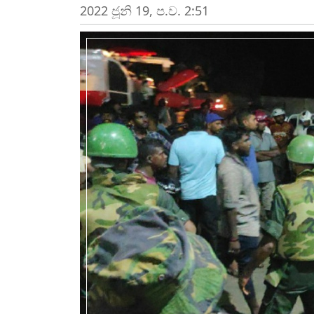
2022 ජූනි 19, ප.ව. 2:51