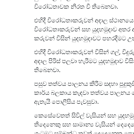
විරෝධතාවක නිරත වී තිබෙනවා.
එහිදී විරෝධතාකරුවන් අදාල ස්ථානයෙන
විරෝධතාකරුවන් සහ යුදහමුදාව අතර ඇත
කරුවන් විසින් යුදහමුදාවට පහරදීමට
එහිදී විරෝධතාකරුවන් විසින් ගල්, විද
අදාල පිරිස් පලවා හැරීමට යුදහමුදාව ව
තිබෙනවා.
පසුව තත්වය පාලනය කිරීම සඳහා පුදුකුඩ
කාර්ය බලකාය කැඳවා තත්වය පාලනය 
ඇතැයි පොලීසිය පැවසුවා.
කෙසේවෙතත් සිවිල් වැසියන් සහ යුදහමුද
තිදෙනෙකු සහ සාමාන්‍ය වැසියන් දෙ
ගැටුමට සම්බන්ධ තවත් දෙදෙනෙකු පො