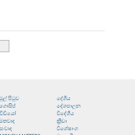
මුල් පිටුව
දේශීය
ගොසිප්
දේශපාලන
වීඩියෝ
විදේශීය
මතවාද
ක්‍රීඩා
සංවාද
විශේෂාංග