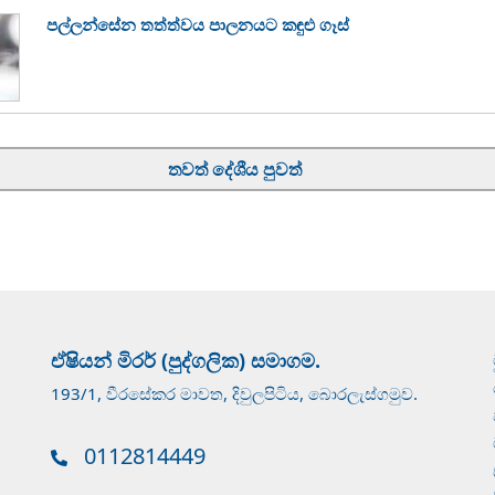
පල්ලන්සේන තත්ත්වය පාලනයට කඳුළු ගෑස්
තවත් දේශීය පුවත්
ඒෂියන් මිරර් (පුද්ගලික) සමාගම.
193/1, වීරසේකර මාවත, දිවුලපිටිය, බොරලැස්ගමුව.
0112814449