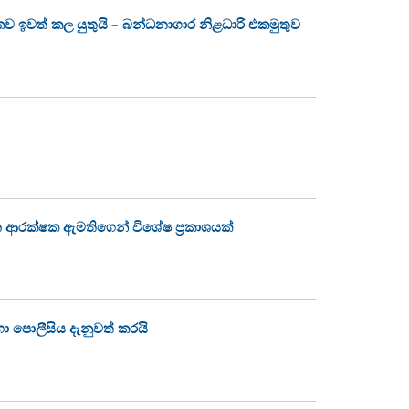
ලිකව ඉවත් කල යුතුයි – බන්ධනාගාර නිළධාරි එකමුතුව
 ආරක්ෂක ඇමතිගෙන් විශේෂ ප්‍රකාශයක්
හා පොලීසිය දැනුවත් කරයි