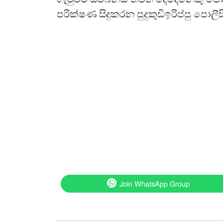
පරික්ෂණ සිදුකරන පුදුකුඩිඉරිප්පු පොලීස
Join WhatsApp Group