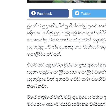
Facebook
Twitter
මුලතිව් පුදුකුඩිඉරිප්පු විශ්වමඩු ප්‍ර
ඉදිකොට තිබූ යුද හමුදා මුරපොලක් ඉදිරිපි
නොසන්සුන්තාවයක් හේතුවෙන් යුදහමුදාව
යුද හමුදාවේ තිදෙනෙකු සහ වැසියන් දෙද
පොලීසිය පවසයි.
විශ්වමඩු යුද හමුදා මුරපොළක් ආසන්
සඳහා පසුව පොලීසිය සහ පොලිස් විශේ
යුදහමුදාවෙන් අහසට වෙඩි තබා විරෝ
තිබෙනවා.
ඊයේ රාත්‍රියේ විශ්වමඩු ප්‍රදේශයේ පිහි
මුරපොළ අසලට රැස්වූ සාමාන්‍ය වැසිය