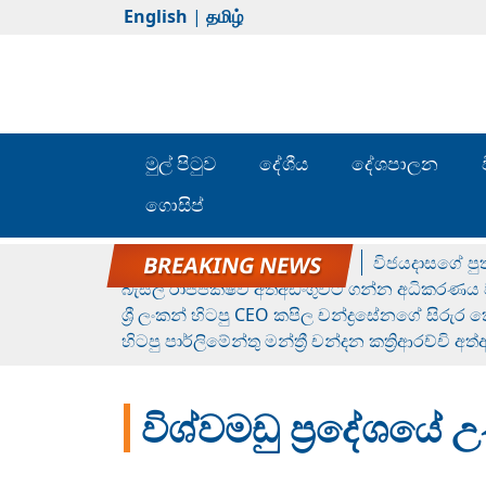
English
|
தமிழ்
මුල් පිටුව
දේශීය
දේශපාලන
ගොසිප්
රන් ගෙනා රුමේෂ්ගේ හෙල්ලය
විජයදාසගේ පුත
බැසිල් රාජපක්ෂව අත්අඩංගුවට ගන්න අධිකරණය ව
ශ්‍රී ලංකන් හිටපු CEO කපිල චන්ද්‍රසේනගේ සිරුර
හිටපු පාර්ලිමේන්තු මන්ත්‍රී චන්දන කත්‍රිආරච්චි අත
විශ්වමඩු ප්‍රදේශයේ 