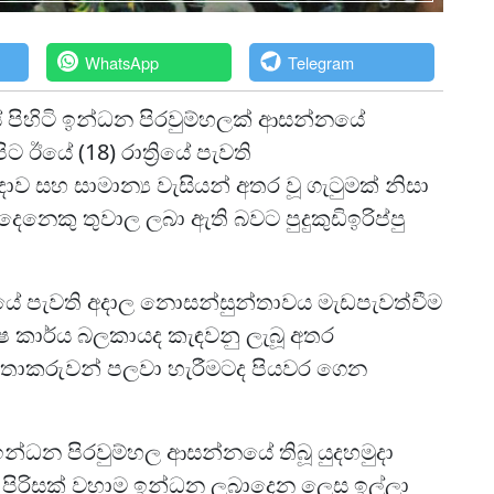
WhatsApp
Telegram
දේශයේ පිහිටි ඉන්ධන පිරවුම්හලක් ආසන්නයේ
ට ඊයේ (18) රාත්‍රියේ පැවති
 සහ සාමාන්‍ය වැසියන් අතර වූ ගැටුමක් නිසා
ෙනෙකු තුවාල ලබා ඇති බවට පුදුකුඩිඉරිප්පු
නයේ පැවති අදාල නොසන්සුන්තාවය මැඩපැවත්වීම
ෂ කාර්ය බලකායද කැඳවනු ලැබූ අතර
ධතාකරුවන් පලවා හැරීමටද පියවර ගෙන
ටි ඉන්ධන පිරවුම්හල ආසන්නයේ තිබූ යුදහමුදා
න් පිරිසක් වහාම ඉන්ධන ලබාදෙන ලෙස ඉල්ලා