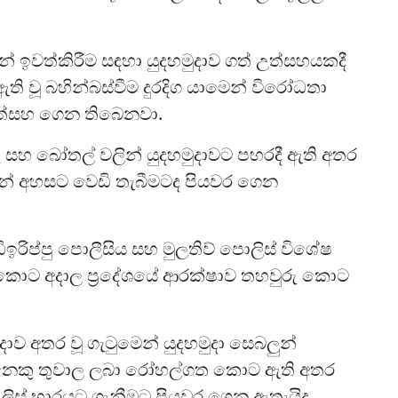
් ඉවත්කිරීම සඳහා යුදහමුදාව ගත් උත්සහයකදී
ි වූ බහින්බස්වීම දුරදිග යාමෙන් විරෝධතා
 උත්සහ ගෙන තිබෙනවා.
ුරු සහ බෝතල් වලින් යුදහමුදාවට පහරදී ඇති අතර
ිසින් අහසට වෙඩි තැබීමටද පියවර ගෙන
ිඉරිප්පු පොලීසිය සහ මුලතිව් පොලිස් විශේෂ
කොට අදාල ප්‍රදේශයේ ආරක්ෂාව තහවුරු කොට
ාව අතර වූ ගැටුමෙන් යුදහමුදා සෙබලුන්
දෙනෙකු තුවාල ලබා රෝහල්ගත කොට ඇති අතර
ලිස් භාරයට ගැනීමට පියවර ගෙන ඇතැයිද