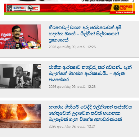
හිරගෙවල් වහන දරු පරම්පරාවක් අපි
හදන්න ඕනේ – ටිල්වින් සිල්වාගෙන්
ප්‍රකාශයක්
2026 අගෝස්‍තු 09, පෙ.ව. 12:26
ජාතික ආරක්‍ෂාව තහවුරු කර අවසන්.. දැන්
බලන්නේ මහජන ආරක්‍ෂාවයි.. – අරුණ
ජයසේකර
2026 අගෝස්‍තු 09, පෙ.ව. 12:23
සාගරය ගිනියම් වෙද්දී එල්නිනෝ තත්ත්වය
හේතුවෙන් උදාවෙන තවත් භයානක
බලපෑමක් ගැන විශේෂ අනාවරණයක්
2026 අගෝස්‍තු 09, පෙ.ව. 12:21