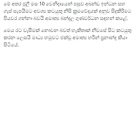
මේ අතර ජුලී මස 10 වෙනිදායෙන් පසුව අඛන්ඩ ඉන්ධන සහ
ගෑස් සැපයීමට අවශ්‍ය කටයුතු නිසි ක්‍රමවේදයක් අනුව සිදුකිරීමට
පියවර ගන්නා බවයි අමාත්‍ය බන්දුල ගුණවර්ධන සඳහන් කළේ.
මෙය රට වැසීමක් නොවන බවත් හැකිතාක් නිවසේ සිට කටයුතු
කරන ලෙසයි මාධ්‍ය හමුවට එක්වූ අමාත්‍ය හරීන් ප්‍රනාන්දු කියා
සිටියේ.