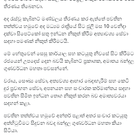
තීරණය තිබෙනවා.
අද රැස්වූ කැබිනට් මණ්ඩලය තීරණය කර ඇත්තේ පවතින
තත්ත්වය හමුවේ අද මධ්‍යම රාත්‍රියේ සිට ජුලී මස 10 වෙනිදා
දක්වා සිපෙට්කෝ සතු ඉන්ධන නිකුත් කිරීම අත්‍යාවශ්‍ය සේවා
සඳහා පමණක් නිකුත් කිරීමටයි.
මේ හේතුවෙන් සෙසු කාර්යාල සහ කටයුතු නිවසේ සිට කිරීමට
රජයෙන් උපදෙස් දෙන බවයි කැබිනට් ප්‍රකාශක, අමාතය බන්දුල
ගුණවර්ධන මහතා පවසන්නේ.
වරාය, සෞඛ්‍ය සේවා, අත්‍යවශ්‍ය ආහාර බෙදාහැරීම් සහ කෙටි
දුර ප්‍රවාහන සේවා, අපනයන සහ සංචාරක කර්මාන්තය සඳහා
පවතින සීමිත ඉන්ධන තොග නිකුත් කරන බව අමාත්‍යවරයා
සඳහන් කළා.
පවතින තත්ත්වය හමුවේ අන්තර් පළාත් අතර සංචාර කටයුතු
අත්හිටුවීමට සිදුවන බවද බන්දුල ගුණවර්ධන මහතා කියා
සිටියා.