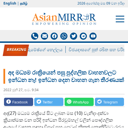
English
|
தமிழ்
2026 අගෝස්‍තු මස 09 වන ඉරිදා
රන් ගෙනා රුමේෂ්ගේ හෙල්ලය
විජයදාසගේ පුත් රඛිත සහ චරිත්
අද මධ්‍යම රාත්‍රියෙන් පසු පුද්ගලික වාහනවලට
ඉන්ධන නෑ! ඉන්ධන දෙන වාහන ගැන තීරණයක්
2022 ජූනි 27, ප.ව. 9:34
Facebook
Twitter
WhatsApp
Telegram
අද(27) මධ්‍යම රාත්‍රියේ සිට ලබන මස (10) වැනිදා දක්වා
ක්‍රියාත්මක වන පරිදි ඉන්ධන පිරවුම්හල් වලින් පෞද්ගලික
අංශයේ වාහන සඳහා ඩීසල් සහ පෙට්‍රල් නිකුත් නොකිරීමට රජය