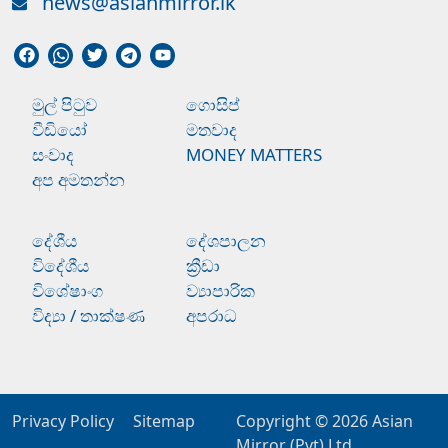
news@asianmirror.lk
මුල් පිටුව
ගොසිප්
වීඩියෝ
මතවාද
සංවාද
MONEY MATTERS
අප අමතන්න
දේශීය
දේශපාලන
විදේශීය
ක්‍රීඩා
විශේෂාංග
ව්‍යාපාරික
විද්‍යා / තාක්ෂණ
අපරාධ
Privacy Policy
Sitemap
Copyright © 2026
Asian
Mirror (Pvt) Ltd