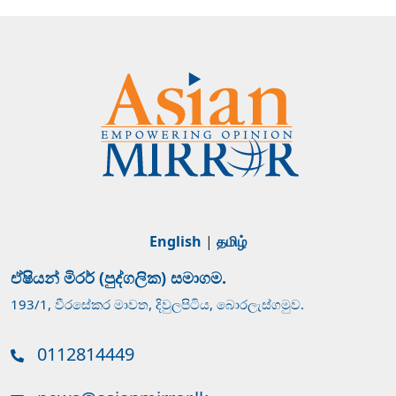
English
|
தமிழ்
ඒෂියන් මිරර් (පුද්ගලික) සමාගම.
193/1, වීරසේකර මාවත, දිවුලපිටිය, බොරලැස්ගමුව.
0112814449