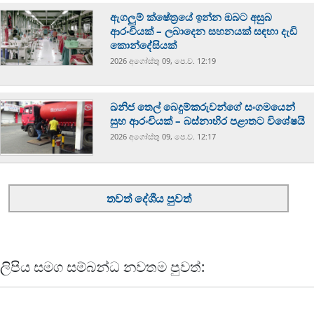
ඇගලුම් ක්ෂේත්‍රයේ ඉන්න ඔබට අසුබ
ආරංචියක් – ලබාදෙන සහනයක් සඳහා දැඩි
කොන්දේසියක්
2026 අගෝස්‍තු 09, පෙ.ව. 12:19
ඛනිජ තෙල් බෙදුම්කරුවන්ගේ සංගමයෙන්
සුභ ආරංචියක් – බස්නාහිර පළාතට විශේෂයි
2026 අගෝස්‍තු 09, පෙ.ව. 12:17
තවත් දේශීය පුවත්
ලිපිය සමග සම්බන්ධ නවතම පුවත්: