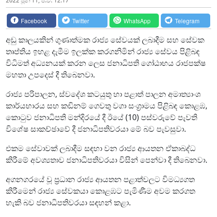
2022 ජූනි 11, ප.ව. 12:17
Facebook
Twitter
WhatsApp
Telegram
අඩු කාලයකින් ගුණාත්මක රාජ්‍ය සේවයක් ලබාදීම සහ සේවක
තෘප්තිය ඉහළ දැමීම ඉලක්ක කරගනිමින් රාජ්‍ය සේවය පිළිබඳ
විධිමත් අධ්‍යනයක් කරන ලෙස ජනාධිපති ගෝඨාභය රාජපක්ෂ
මහතා උපදෙස් දී තිබෙනවා.
රාජ්‍ය පරිපාලන, ස්වදේශ කටයුතු හා පළාත් පාලන අමාත්‍යාංශ
කාර්යභාරය සහ කඩිනම් ගෙවතු වගා සංග්‍රාමය පිළිබඳ කොළඹ,
කොටුව ජනාධිපති මන්දිරයේ දී ඊයේ (10) පස්වරුවේ පැවති
විශේෂ සාකච්ඡාවේ දී ජනාධිපතිවරයා මේ බව පැවසුවා.
එකම සේවාවක් ලබාදීම සඳහා වන රාජ්‍ය ආයතන ඒකාබද්ධ
කිරීමේ අවශ්‍යතාව ජනාධිපතිවරයා විසින් පෙන්වා දී තිබෙනවා.
අගනගරයේ වූ ප්‍රධාන රාජ්‍ය ආයතන පළාත්වලට විමධ්‍යගත
කිරීමෙන් රාජ්‍ය සේවකයා කොළඹට පැමිණීම අවම කරගත
හැකි බව ජනාධිපතිවරයා සඳහන් කළා.