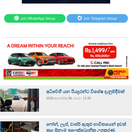
Join WhatsApp Group
Join Telegram Group
අධිවේගී යන රියදුරන්ට විශේෂ දැනුම්දීමක්
2026 අගෝස්‍තු 06, පෙ.ව. 12:33
ෆෝන්, ලැප්, චාජර් ඇතුළු භාවිතයෙන් ඉවත්
කළ ඕනෑම ඉලෙක්ට්‍රොනික උපකරණ