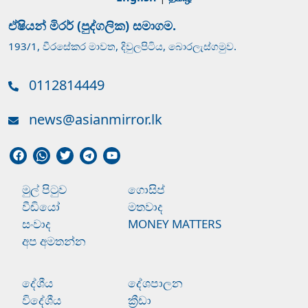
ඒෂියන් මිරර් (පුද්ගලික) සමාගම.
193/1, වීරසේකර මාවත, දිවුලපිටිය, බොරලැස්ගමුව.
0112814449
news@asianmirror.lk
මුල් පිටුව
ගොසිප්
වීඩියෝ
මතවාද
සංවාද
MONEY MATTERS
අප අමතන්න
දේශීය
දේශපාලන
විදේශීය
ක්‍රීඩා