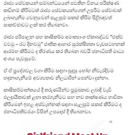
රාජ්‍ය සේවකයන් සම්බන්ධයෙන් පවතින විනය පරීක්ෂණ
කඩිනම් කිරීමටත් රාජ්‍ය සේවකයන්ගෙන් උපරිම සේවාවක්
ලබාගැනීම වෙනුවෙන් සැලසුම් සකස් කිරීම පිළිබඳවත්
සාකච්ඡාවට ලක් කර තිබෙනවා.
රාජ්‍ය පරිපාලන සහ කෘෂිකර්ම අමාත්‍යාංශ ඒකාබද්ධව “එක්ව
වවමු – රට දිනවමු” ජාතික ආහාර සුරක්ෂිතතා වැඩසටහනක්
ආරම්භ කිරීමට ද තීරණය කර තිබෙන බවයි ජනාධිපති මාධ්‍ය
අංශය පැවසූවේ.
ඒ ඒ ප්‍රදේශවල වගා කිරීම සඳහා සුදුසු භෝග නිවැරදිවම
හඳුනාගැනීමේ අවශ්‍යතාව නිලධාරීන් පෙන්වා දුන්නා.
කෘෂිකර්මාන්තයේ දී තරුණයින්ට ප්‍රමුඛතාව ලබාදී වැඩි
ඵලදායීතාවක් ළඟා කරගැනීමට සහ නව තාක්ෂණය භාවිතා
කිරීමෙන් ඉහළ අස්වැන්නක් සඳහා සැලසුම් සකස් කිරීමට ද
ජනාධිපතිවරයා විසින් උපදෙස් දී තිබෙනවා.