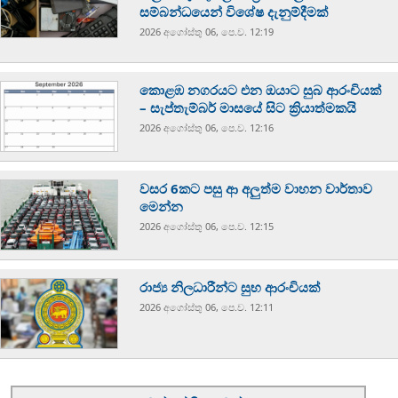
සම්බන්ධයෙන් විශේෂ දැනුම්දීමක්
2026 අගෝස්‍තු 06, පෙ.ව. 12:19
කොළඹ නගරයට එන ඔයාට සුබ ආරංචියක්
– සැප්තැම්බර් මාසයේ සිට ක්‍රියාත්මකයි
2026 අගෝස්‍තු 06, පෙ.ව. 12:16
වසර 6කට පසු ආ අලුත්ම වාහන වාර්තාව
මෙන්න
2026 අගෝස්‍තු 06, පෙ.ව. 12:15
රාජ්‍ය නිලධාරීන්ට සුභ ආරංචියක්
2026 අගෝස්‍තු 06, පෙ.ව. 12:11