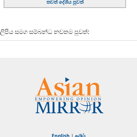
තවත් දේශීය පුවත්
ලිපිය සමග සම්බන්ධ නවතම පුවත්:
English
|
தமிழ்