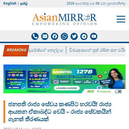
English
|
தமிழ்
2026 අගෝස්‍තු මස 06 වන බ්‍රහස්පතින්දා
රන් ගෙනා රුමේෂ්ගේ හෙල්ලය
විජයදාසගේ පුත් රඛිත සහ චරිත්
ජනපති රාජ්‍ය සේවය කණපිට හරවයි! රාජ්‍ය
ආයතන ඒකාබද්ධ වෙයි – රාජ්‍ය සේවකයින්
ගැනත් තීරණයක්