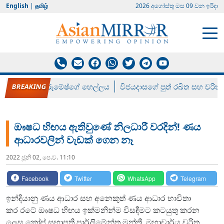
English
|
தமிழ்
2026 අගෝස්‍තු මස 09 වන ඉරිදා
රන් ගෙනා රුමේෂ්ගේ හෙල්ලය
විජයදාසගේ පුත් රඛිත සහ චරිත්
ඖෂධ හිඟය ඇතිවුණේ නිලධාරී වරදින්! ණය
ආධාරවලින් වැඩක් ගෙන නෑ
2022 ජූනි 02, පෙ.ව. 11:10
Facebook
Twitter
WhatsApp
Telegram
ඉන්දියානු ණය ආධාර සහ අනෙකුත් ණය ආධාර භාවිතා
කර රටේ ඖෂධ හිඟය ඉක්මනින්ම විසඳීමට කටයුතු කරන
ලෙස කෝප් සභාපති පාර්ලිමේන්තු මන්ත්‍රී, මහාචාර්ය චරිත