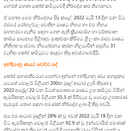
හේරත් මහතා කෝප් කමිටුවේදී නිර්දේශ කර තිබෙනවා.
ඒ මහතා මෙම නිර්දේශය සිදු කළේ 2022 මැයි 13 දින වන විට
රජයේ රෝහල්වල පවතින ඖෂධ හිඟය හා එම හිඟය
මඟහරවා ගැනීම සඳහා ගෙන ඇති ක්‍රියාමාර්ග හා වර්තමාන
කාර්ය සාධනය පිළිබඳව සාකච්ඡා කිරීමට ශ්‍රී ලංකා රාජ්‍ය ඖෂධ
නීතිගත සංස්ථාව නියෝජනය කරන නිලධාරින් පසුගිය 31
වැනිදා කෝප් කමිටුවට කැඳවා තිබූ අවස්ථාවේදීයි.
ඉන්දියානු ණයට වෙච්ච දේ
කෝප් සභාපතිවරයා පෙන්වා දුන්නේ ඉන්දියානු ණය පහසුකම
යටතේ ඩොලර් මිලියන 200ක මුදල් ආධාර ලැබී තිබුණ ද
2022 අප්‍රේල් 22 වන විටත් අමාත්‍යංශ ඖෂධ උප කමිටුව විසින්
ඇමරිකානු ඩොලර් මිලියන 55.5 ක් පිරිවැය වූ වෛද්‍ය උපකරණ
සැපයුම් තොග සඳහා පමණක් නිර්දේශ ලබා දී තිබූ බවයි.
එය එම ආධාර මුදලින් 28% ක් වූ බවත් 2022 මැයි 18 දින වන
විට ඇමරිකානු ඩොලර් මිලියන 92.9 ක් වූ ඉන්වොයිස් පමණක්
නිර්දේශ කර තිබූ බවත් මෙහි දී සභාපතිවරයා විසින් පෙන්වා