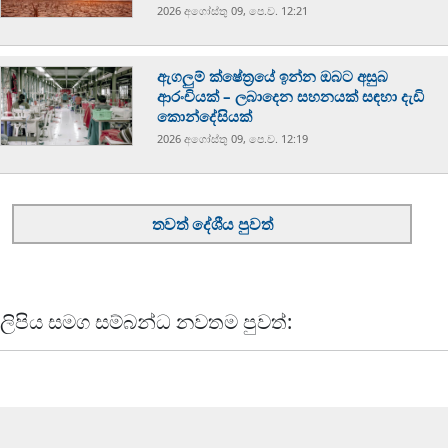
2026 අගෝස්‍තු 09, පෙ.ව. 12:21
ඇගලුම් ක්ෂේත්‍රයේ ඉන්න ඔබට අසුබ
ආරංචියක් – ලබාදෙන සහනයක් සඳහා දැඩි
කොන්දේසියක්
2026 අගෝස්‍තු 09, පෙ.ව. 12:19
තවත් දේශීය පුවත්
ලිපිය සමග සම්බන්ධ නවතම පුවත්: