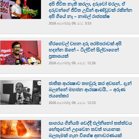
අපි ජීවිත නැති කරලා, දරුවෝ මරලා, ඒ
දරුවන්ගේ ජීවිත උඩින් ආණ්ඩුවක් රකින්න
අපි ගියේ නෑ – නාමල් රාජපක්ෂ
2026 අගෝස්‍තු 09, ප.ව. 3:53
හිරගෙවල් වහන දරු පරම්පරාවක් අපි
හදන්න ඕනේ – ටිල්වින් සිල්වාගෙන්
ප්‍රකාශයක්
2026 අගෝස්‍තු 09, පෙ.ව. 12:26
ජාතික ආරක්‍ෂාව තහවුරු කර අවසන්.. දැන්
බලන්නේ මහජන ආරක්‍ෂාවයි.. – අරුණ
ජයසේකර
2026 අගෝස්‍තු 09, පෙ.ව. 12:23
සාගරය ගිනියම් වෙද්දී එල්නිනෝ තත්ත්වය
හේතුවෙන් උදාවෙන තවත් භයානක
බලපෑමක් ගැන විශේෂ අනාවරණයක්