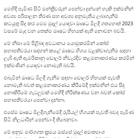
මෙහිදී පැමිණ සිටි මන්ත්‍රීවරුන් පෙන්වා දුන්නේ හැකි ඉක්මනින්
අවශ්‍ය පරිපාලන තීරණ සහ අවශ්‍ය අනුමැතිය ලබාගැනීම්
කටයුතු සිදු කර මෙම මුදල් යොදවා ඖෂධ මිලදී ගතහොත් 2023
වසරේ මැද වන තෙක්ම ඖෂධ හිඟයක් ඇති නොවන බවයි.
මේ නිසා මේ පිළිබඳ අවධානය යොමුකරමින් කෝප්
සභාපතිවරයා සඳහන් කළේ ඖෂධ හිගය වළක්වාගැනීම සඳහා
ලැබී ඇති ඇමරිකානු ඩොලර් නිවැරදිව කළමනාකරණය කරමින්
ඉක්මණින් යොදවා නොමැති බවයි.
එබැවින් ඖෂධ මිලදී ගැනීම සඳහා ඩොලර් හිඟයක් පැවතී
නොමැති බවත් කළමනාකරණය කිරීමේදී ඉක්මනින් එය සිදු
නොකිරීමේ ගැටලුවක් මෙහිදී නිරීක්ෂණය වන බවත් කෝප්
සභාපතිවරයා පෙන්වා දුන්නා.
එසේම ඖෂධ මිලදීගැනීමේදී රුපියල් හිගයක් පැවති බවද පැමිණ
සිටි නිලධාරීන් පෙන්වා දී තිබෙනවා.
මේ අනුව මාර්ගගත ක්‍රමය ඔස්සේ මුදල් අමාත්‍යාංශ