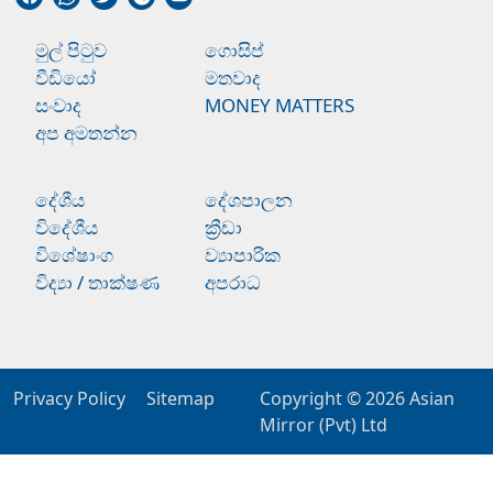
මුල් පිටුව
ගොසිප්
වීඩියෝ
මතවාද
සංවාද
MONEY MATTERS
අප අමතන්න
දේශීය
දේශපාලන
විදේශීය
ක්‍රීඩා
විශේෂාංග
ව්‍යාපාරික
විද්‍යා / තාක්ෂණ
අපරාධ
Privacy Policy
Sitemap
Copyright © 2026
Asian
Mirror (Pvt) Ltd