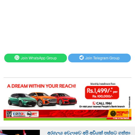
Join WhatsApp Group
Join Telegram Group
අරගලය වෙලාවෙ අපි අඩියක් පස්සට ගත්තා