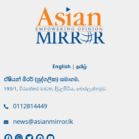
English
|
தமிழ்
ඒෂියන් මිරර් (පුද්ගලික) සමාගම.
193/1, වීරසේකර මාවත, දිවුලපිටිය, බොරලැස්ගමුව.
0112814449
news@asianmirror.lk