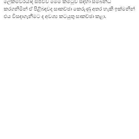
ලේකම්වරයාද සජීවීව මෙම කමිටුව සඳහා සම්බන්ධ
කරගනිමින් ඒ පිළිබඳවද සාකච්ඡා කෙරුණු අතර හැකි ඉක්මනින්
එය විසඳාගැනීමට ද අවශ්‍ය කටයුතු සාකච්ඡා කළා.