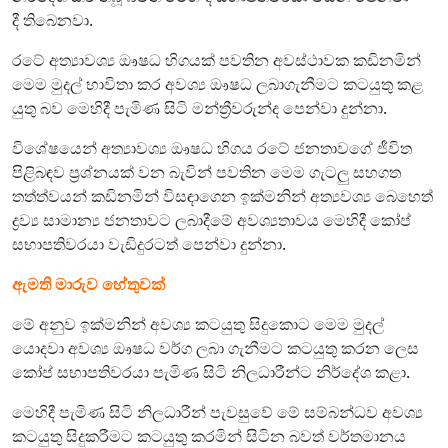
දී තිබෙනවා.
රටේ අත්‍යාවශ්‍ය ඖෂධ හිගයක් පවතින අවස්ථාවක කඩිනමින්
මෙම මුදල් භාවිතා කර අවශ්‍ය ඖෂධ ලබාගැනීමට කටයුතු කළ
යුතු බව මෙහිදී පැමිණ සිටි මන්ත්‍රීවරුන්ද පෙන්වා දුන්නා.
විශේෂයෙන් අත්‍යාවශ්‍ය ඖෂධ හිගය රටේ ජනතාවගේ ජීවිත
පිළිබඳව ප්‍රශ්නයක් වන බැවින් පවතින මෙම ගැටලු සහගත
තත්ත්වයන් කඩිනමින් විසඳාගෙන ඉක්මනින් අත්‍යවශ්‍ය බෙහෙත්
ද්‍රව්‍ය සාමාන්‍ය ජනතාවට ලබාදීමේ අවශ්‍යතාවය මෙහිදී කෝප්
සභාපතිවරයා වැඩිදුරටත් පෙන්වා දුන්නා.
ඇමති මාරුව හේතුවක්
මේ අනුව ඉක්මනින් අවශ්‍ය කටයුතු සිදුකොට මෙම මුදල්
යොදවා අවශ්‍ය ඖෂධ වර්ග ලබා ගැනීමට කටයුතු කරන ලෙස
කෝප් සභාපතිවරයා පැමිණ සිටි නිලධාරීන්ට නිර්දේශ කළා.
මෙහිදී පැමිණ සිටි නිලධාරීන් පැවසුවේ මේ සම්බන්ධව අවශ්‍ය
කටයුතු සිදුකරීමට කටයුතු කරමින් සිටින බවත් වර්තමානය