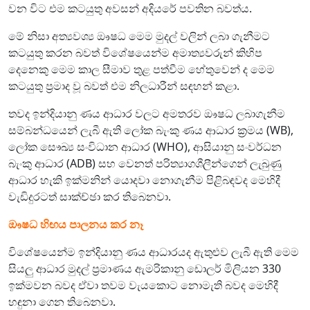
වන විට එම කටයුතු අවසන් අදියරේ පවතින බවත්ය.
මේ නිසා අත්‍යවශ්‍ය ඖෂධ මෙම මුදල් වලින් ලබා ගැනීමට
කටයුතු කරන බවත් විශේෂයෙන්ම අමාත්‍යවරුන් කිහිප
දෙනෙකු මෙම කාල සීමාව තුළ පත්වීම හේතුවෙන් ද මෙම
කටයුතු ප්‍රමාද වූ බවත් එම නිලධාරීන් සඳහන් කළා.
තවද ඉන්දියානු ණය ආධාර වලට අමතරව ඖෂධ ලබාගැනීම
සම්බන්ධයෙන් ලැබී ඇති ලෝක බැංකු ණය ආධාර ක්‍රමය (WB),
ලෝක සෞඛ්‍ය සංවිධාන ආධාර (WHO), ආසියානු සංවර්ධන
බැංකු ආධාර (ADB) සහ වෙනත් පරිත්‍යාගශීලීන්ගෙන් ලැබුණු
ආධාර හැකි ඉක්මනින් යොදවා නොගැනීම පිළිබඳවද මෙහිදී
වැඩිදුරටත් සාක්ච්ඡා කර තිබෙනවා.
ඖෂධ හිඟය පාලනය කර නෑ
විශේෂයෙන්ම ඉන්දියානු ණය ආධාරයද ඇතුළුව ලැබී ඇති මෙම
සියලු ආධාර මුදල් ප්‍රමාණය ඇමරිකානු ඩොලර් මිලියන 330
ඉක්මවන බවද ඒවා තවම වැයකොට නොමැති බවද මෙහිදී
හඳුනා ගෙන තිබෙනවා.