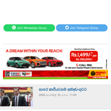
Join WhatsApp Group
Join Telegram Group
සාගර කාරියවසම් අත්අඩංගුවට
2026 අගෝස්‍තු 10, පෙ.ව. 11:03