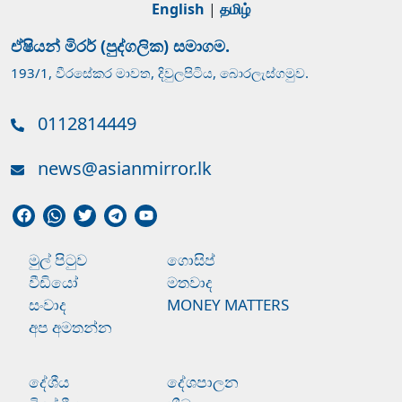
English
|
தமிழ்
ඒෂියන් මිරර් (පුද්ගලික) සමාගම.
193/1, වීරසේකර මාවත, දිවුලපිටිය, බොරලැස්ගමුව.
0112814449
news@asianmirror.lk
මුල් පිටුව
ගොසිප්
වීඩියෝ
මතවාද
සංවාද
MONEY MATTERS
අප අමතන්න
දේශීය
දේශපාලන