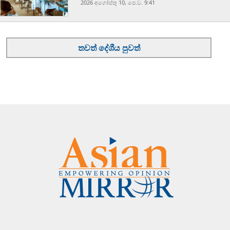
2026 අගෝස්‍තු 10, පෙ.ව. 9:41
තවත් දේශීය පුවත්