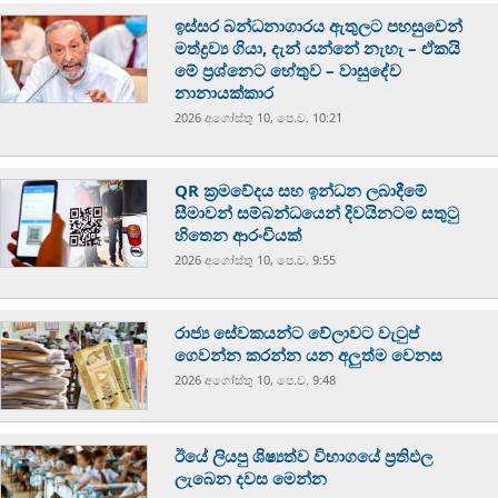
ඉස්සර බන්ධනාගාරය ඇතුලට පහසුවෙන්
මත්ද්‍රව්‍ය ගියා, දැන් යන්නේ නැහැ – ඒකයි
මේ ප්‍රශ්නෙට හේතුව – වාසුදේව
නානායක්කාර
2026 අගෝස්‍තු 10, පෙ.ව. 10:21
QR ක්‍රමවේදය සහ ඉන්ධන ලබාදීමේ
සීමාවන් සම්බන්ධයෙන් දිවයිනටම සතුටු
හිතෙන ආරංචියක්
2026 අගෝස්‍තු 10, පෙ.ව. 9:55
රාජ්‍ය සේවකයන්ට වේලාවට වැටුප්
ගෙවන්න කරන්න යන අලුත්ම වෙනස
2026 අගෝස්‍තු 10, පෙ.ව. 9:48
ඊයේ ලියපු ශිෂ්‍යත්ව විභාගයේ ප්‍රතිඵල
ලැබෙන දවස මෙන්න