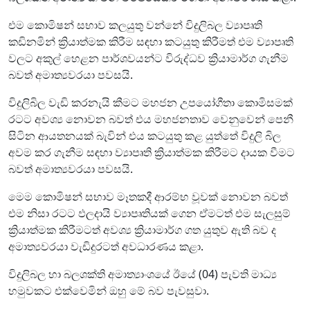
එම කොමිෂන් සභාව කලයුතු වන්නේ විදුලිබල ව්‍යාපෘති
කඩිනමින් ක්‍රියාත්මක කිරීම සඳහා කටයුතු කිරීමත් එම ව්‍යාපෘති
වලට අකුල් හෙළන පාර්ශවයන්ට විරුද්ධව ක්‍රියාමාර්ග ගැනීම
බවත් අමාත්‍යවරයා පවසයි.
විදුලිබිල වැඩි කරනැයි කීමට මහජන උපයෝගීතා කොමිසමක්
රටට අවශ්‍ය නොවන බවත් එය මහජනතාව වෙනුවෙන් පෙනී
සිටින ආයතනයක් බැවින් එය කටයුතු කළ යුත්තේ විදුලි බිල
අවම කර ගැනීම සඳහා ව්‍යාපෘති ක්‍රියාත්මක කිරීමට දායක වීමට
බවත් අමාත්‍යවරයා පවසයි.
මෙම කොමිෂන් සභාව මෑතකදී ආරම්භ වූවක් නොවන බවත්
එම නිසා රටට ඵලදායි ව්‍යාපෘතියක් ගෙන ඒමටත් එම සැලසුම්
ක්‍රියාත්මක කිරීමටත් අවශ්‍ය ක්‍රියාමාර්ග ගත යුතුව ඇති බව ද
අමාත්‍යවරයා වැඩිදුරටත් අවධාරණය කළා.
විදුලිබල හා බලශක්ති අමාත්‍යාංශයේ ඊයේ (04) පැවති මාධ්‍ය
හමුවකට එක්වෙමින් ඔහු මේ බව පැවසුවා.