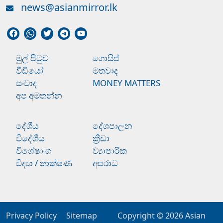
news@asianmirror.lk
මුල් පිටුව
ගොසිප්
වීඩියෝ
මතවාද
සංවාද
MONEY MATTERS
අප අමතන්න
දේශීය
දේශපාලන
විදේශීය
ක්‍රීඩා
විශේෂාංග
ව්‍යාපාරික
විද්‍යා / තාක්ෂණ
අපරාධ
Privacy Policy
Sitemap
Copyright © 2026
Asian