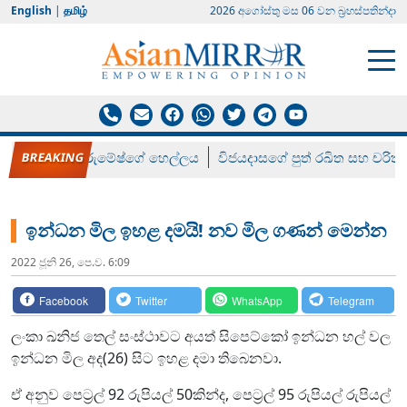
English
|
தமிழ்
2026 අගෝස්‍තු මස 06 වන බ්‍රහස්පතින්දා
රන් ගෙනා රුමේෂ්ගේ හෙල්ලය
විජයදාසගේ පුත් රඛිත සහ චරිත්
ඉන්ධන මිල ඉහළ දමයි! නව මිල ගණන් මෙන්න
2022 ජූනි 26, පෙ.ව. 6:09
Facebook
Twitter
WhatsApp
Telegram
ලංකා ඛනිජ තෙල් සංස්ථාවට අයත් සිපෙට්කෝ ඉන්ධන හල් වල
ඉන්ධන මිල අද(26) සිට ඉහළ දමා තිබෙනවා.
ඒ අනුව පෙට්‍රල් 92 රුපියල් 50කින්ද, පෙට්‍රල් 95 රුපියල් රුපියල්