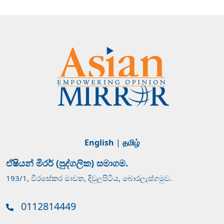
English
|
தமிழ்
ඒෂියන් මිරර් (පුද්ගලික) සමාගම.
193/1, වීරසේකර මාවත, දිවුලපිටිය, බොරලැස්ගමුව.
0112814449