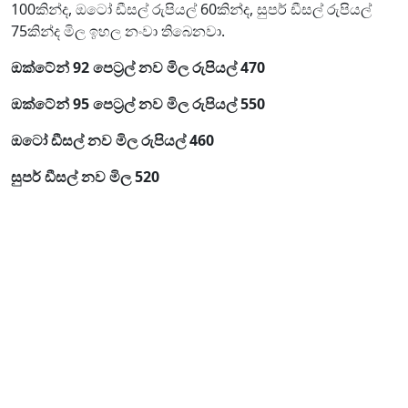
100කින්ද, ඔටෝ ඩීසල් රුපියල් 60කින්ද, සුපර් ඩීසල් රුපියල්
75කින්ද මිල ඉහල නංවා තිබෙනවා.
ඔක්ටේන් 92 පෙට්‍රල් නව මිල රුපියල් 470
ඔක්ටේන් 95 පෙට්‍රල් නව මිල රුපියල් 550
ඔටෝ ඩීසල් නව මිල රුපියල් 460
සුපර් ඩීසල් නව මිල 520