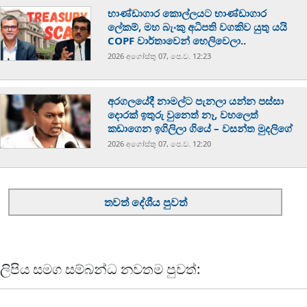
භාණ්ඩාගාර කොල්ලයට භාණ්ඩාගාර
ලේකම්, මහ බැංකු අධිපති වගකිව යුතු යයි
COPF වාර්තාවෙන් හෙලිවෙලා..
2026 අගෝස්‍තු 07, පෙ.ව. 12:23
අරගලයේදී නාමල්ට පැනලා යන්න පස්ස‍ා
දොරක් ඉතුරු වුනෙත් නෑ, වහලෙත්
කඩාගෙන ඉගිලිලා ගියේ – වසන්ත මුදලිගේ
2026 අගෝස්‍තු 07, පෙ.ව. 12:20
තවත් දේශීය පුවත්
ලිපිය සමග සම්බන්ධ නවතම පුවත්: