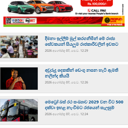
දීමනා ඉල්ලීම් මුල් කරගනිමින් මේ රාජ්‍ය
සේවකයන් සියලුම රාජකාරිවලින් ඉවතට
2026 අගෝස්‍තු 07, පෙ.ව. 12:29
අවුරුදු දෙකකින් ඩෙංගු නසන හැටි ඇමති
නලින්ද කියයි
2026 අගෝස්‍තු 07, පෙ.ව. 12:26
මෙට්‍රෝ බස් රථ සංඛ්‍යාව 2029 වන විට 500
දක්වා ඉහළ නැංවීමට රජයෙන් සැලසුම්
2026 අගෝස්‍තු 07, පෙ.ව. 12:24