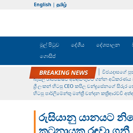
English
|
தமிழ்
මුල් පිටුව
දේශීය
දේශපාලන
ගොසිප්
රන් ගෙනා රුමේෂ්ගේ හෙල්ලය
විජයදාසගේ පුත
බැසිල් රාජපක්ෂව අත්අඩංගුවට ගන්න අධිකරණය ව
ශ්‍රී ලංකන් හිටපු CEO කපිල චන්ද්‍රසේනගේ සිරුර
හිටපු පාර්ලිමේන්තු මන්ත්‍රී චන්දන කත්‍රිආරච්චි අත
රුසියානු යානයට න
කටුනායක රඳවා ගනී