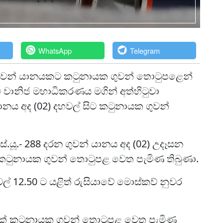
WhatsApp
Telegram
ගුවන් යානයකට කටුනායක ගුවන් තොටුපළෙන්
 වානිජ මහාධිකරණය මගින් අත්හිටුවා
ානය අද (02) දහවල් සිට කටුනායක ගුවන්
.යූ.- 288 දරන ගුවන් යානය අද (02) උදෑසන
ට කටුනායක ගුවන් තොටුපළ වෙත පැමිණ තිබුණා.
ල් 12.50 ට යළිත් රුසියාවේ මොස්කව් නුවර
රිසක් කටුනායක ගුවන් තොටුපළ වෙත පැමිණ