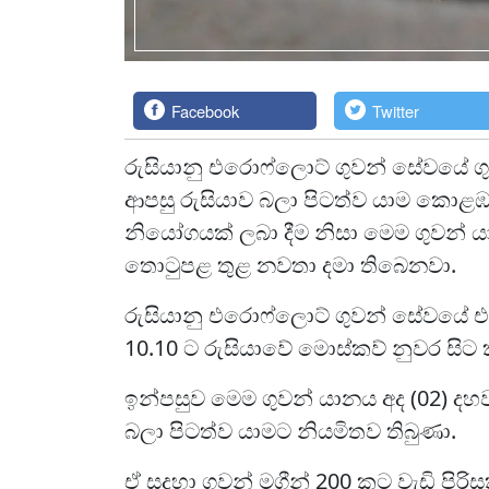
Facebook
Twitter
රුසියානු එරොෆ්ලොට් ගුවන් සේවයේ 
ආපසු රුසියාව බලා පිටත්ව යාම කොළඹ
නියෝගයක් ලබා දීම නිසා මෙම ගුවන් ය
තොටුපළ තුළ නවතා දමා තිබෙනවා.
රුසියානු එරොෆ්ලොට් ගුවන් සේවයේ එස්
10.10 ට රුසියාවේ මොස්කව් නුවර සි
ඉන්පසුව මෙම ගුවන් යානය අද (02) දහව
බලා පිටත්ව යාමට නියමිතව තිබුණා.
ඒ සදහා ගුවන් මගීන් 200 කට වැඩි පි