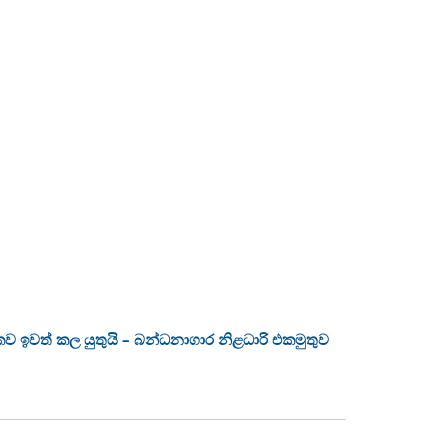
ලිකව ඉවත් කල යුතුයි – බන්ධනාගාර නිළධාරි එකමුතුව