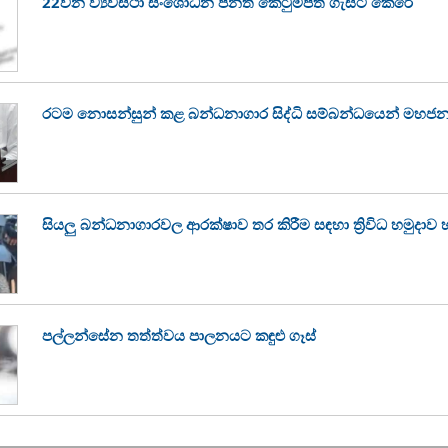
22වන ව්‍යවස්ථා සංශෝධන පනත් කෙටුම්පත ගැසට් කෙරේ
රටම නොසන්සුන් කළ බන්ධනාගාර සිද්ධි සම්බන්ධයෙන් මහජන
සියලු බන්ධනාගාරවල ආරක්ෂාව තර කිරීම සඳහා ත්‍රිවිධ හමුදාව 
පල්ලන්සේන තත්ත්වය පාලනයට කඳුළු ගෑස්