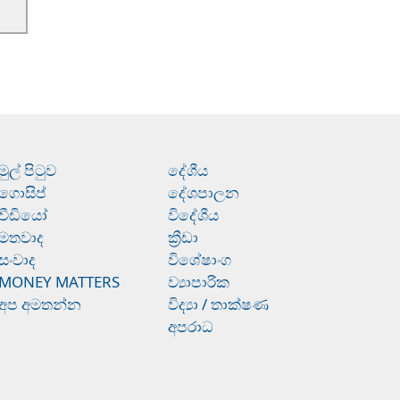
මුල් පිටුව
දේශීය
ගොසිප්
දේශපාලන
වීඩියෝ
විදේශීය
මතවාද
ක්‍රීඩා
සංවාද
විශේෂාංග
MONEY MATTERS
ව්‍යාපාරික
අප අමතන්න
විද්‍යා / තාක්ෂණ
අපරාධ