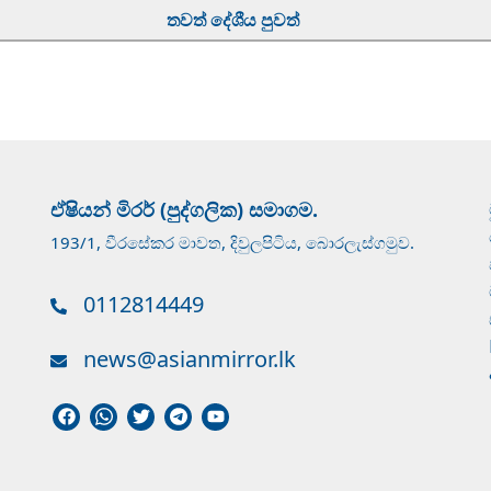
තවත් දේශීය පුවත්
ඒෂියන් මිරර් (පුද්ගලික) සමාගම.
193/1, වීරසේකර මාවත, දිවුලපිටිය, බොරලැස්ගමුව.
0112814449
news@asianmirror.lk