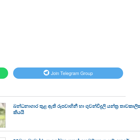
Join Telegram Group
බන්ධනාගාර තුළ ඇති රූපවාහිනී හා ගුවන්විදුලි යන්ත්‍ර තාවකා
කියයි