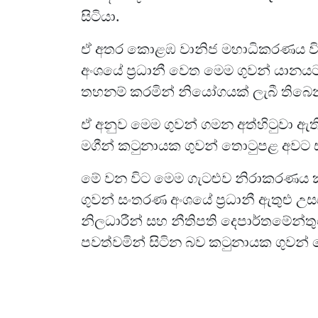
සිටියා.
ඒ අතර කොළඹ වානිජ මහාධිකරණය විස
අංශයේ ප්‍රධානී වෙත මෙම ගුවන් යාන
තහනම් කරමින් නියෝගයක් ලැබී තිබෙ
ඒ අනුව මෙම ගුවන් ගමන අත්හිටුවා ඇති
මගීන් කටුනායක ගුවන් තොටුපළ අවට
මේ වන විට මෙම ගැටළුව නිරාකරණය ක
ගුවන් සංතරණ අංශයේ ප්‍රධානී ඇතුළු උ
නිලධාරීන් සහ නීතිපති දෙපාර්තමේන්තු
පවත්වමින් සිටින බව කටුනායක ගුවන් 