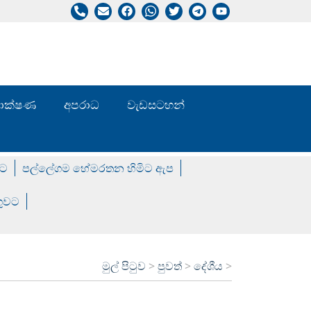
/ තාක්ෂණ
අපරාධ
වැඩසටහන්
වට
පල්ලේගම හේමරතන හිමිට ඇප
ගුවට
මුල් පිටුව
>
පුවත්
>
දේශීය
>