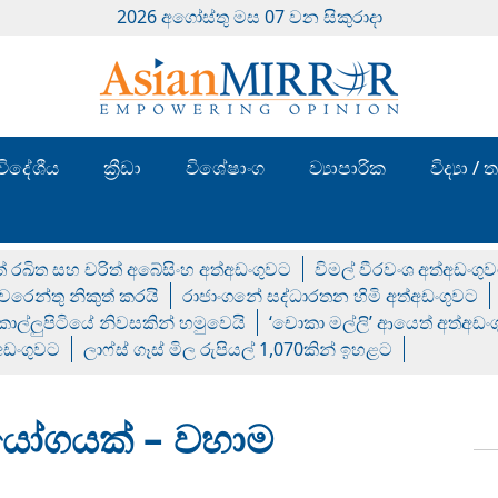
2026 අගෝස්‍තු මස 07 වන සිකුරාදා
විදේශීය
ක්‍රීඩා
විශේෂාංග
ව්‍යාපාරික
විද්‍යා 
් රඛිත සහ චරිත් අබේසිංහ අත්අඩංගුවට
විමල් වීරවංශ අත්අඩංගු
රෙන්තු නිකුත් කරයි
රාජාංගනේ සද්ධාරතන හිමි අත්අඩංගුවට
 කොල්ලුපිටියේ නිවසකින් හමුවෙයි
‘චොකා මල්ලි’ ආයෙත් අත්අඩං
්අඩංගුවට
ලාෆ්ස් ගෑස් මිල රුපියල් 1,070කින් ඉහළට
ියෝගයක් – වහාම