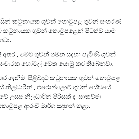
ින් කටුනායක ගුවන් තොටුපළ ගුවන් සංතරණ
යට කටුනායක ගුවන් තොටුපළෙන් පිටත්ව යාම
නවා.
 අතර , මෙම ගුවන් ගමන සදහා පැමිණි ගුවන්
 සංචාරක හෝටල් වෙත යොමු කර තිබෙනවා.
ර ගැනීම පිළිබඳව කටුනායක ගුවන් තොටුපළ
සස් නිලධාරීන් , එරොෆ්ලොට් ගුවන් සේවයේ
වේ උසස් නිලධාරීන් පිරිසක් ද සාකච්ඡා
තොටුපළ ආරංචි මාර්ග සදහන් කළා.