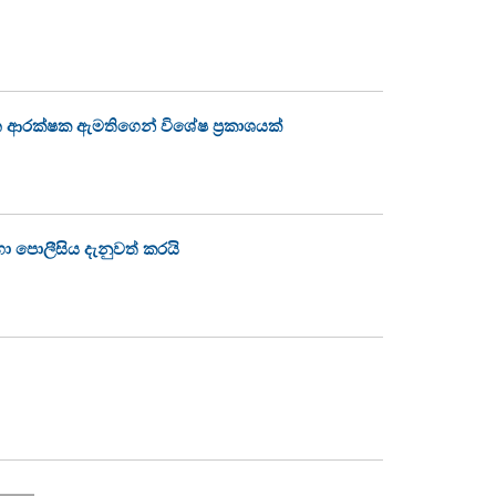
 ආරක්ෂක ඇමතිගෙන් විශේෂ ප්‍රකාශයක්
හා පොලීසිය දැනුවත් කරයි