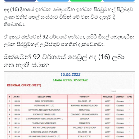
අද (16) දිනයේ ඉන්ධන බෙදාහරින ඉන්ධන පිරවුම්හල් පිළිබඳව
ලංකා ඛනිජ තෙල් සංස්ථාව විසින් මේ වන විට දැනුම් දී
තිබෙනවා.
ඒ අනුව ඔක්ටේන් 92 වර්ගයේ ඉන්ධන, සුපිරි ඩීසල් බෙදාහැරිනු
ලබන පිරවුම්හල් ලැයිස්තුව පහතින් දැක්වෙනවා.
ඔක්ටෙන් 92 වර්ගයේ පෙට්‍ර්ල් අද (16) ලබා
ගත හැකි ස්ථාන