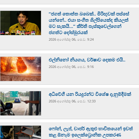
“ජගත් තොත්ත බබෙක්.. මිරිඟුවක් පස්සේ
යන්නේ.. එයා සංගීත ශිල්පියෙක්ද කියලත්
මට සැකයි…” කීර්ති පැස්කුවෙල්ගෙන්
ජගත්ට දෝස්මුරයක්
2026 අගෝස්‍තු 06, පෙ.ව. 9:24
එල්නිනෝ නියගය, වර්ෂාව දෙකම එයි..
2026 අගෝස්‍තු 06, පෙ.ව. 9:16
අධිවේගී යන රියදුරන්ට විශේෂ දැනුම්දීමක්
2026 අගෝස්‍තු 06, පෙ.ව. 12:33
ෆෝන්, ලැප්, චාජර් ඇතුළු භාවිතයෙන් ඉවත්
කළ ඕනෑම ඉලෙක්ට්‍රොනික උපකරණ