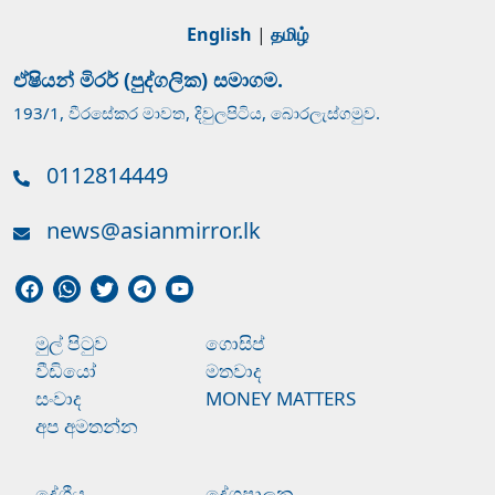
English
|
தமிழ்
ඒෂියන් මිරර් (පුද්ගලික) සමාගම.
193/1, වීරසේකර මාවත, දිවුලපිටිය, බොරලැස්ගමුව.
0112814449
news@asianmirror.lk
මුල් පිටුව
ගොසිප්
වීඩියෝ
මතවාද
සංවාද
MONEY MATTERS
අප අමතන්න
දේශීය
දේශපාලන