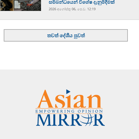
සම්බන්ධයෙන් විශේෂ දැනුම්දීමක්
2026 අගෝස්‍තු 06, පෙ.ව. 12:19
තවත් දේශීය පුවත්