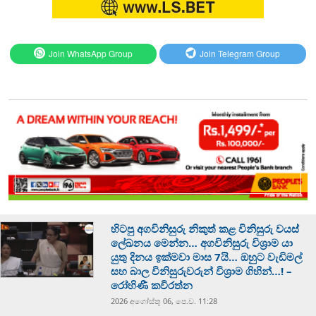
Join WhatsApp Group
Join Telegram Group
හිටපු අගවිනිසුරු නිකුත් කළ විනිසුරු වයස්
ලේඛනය මෙන්න… අගවිනිසුරු විශ්‍රාම යා
යුතු දිනය ඉක්මවා මාස 7යි… ඔහුට වැඩිමල්
සහ බාල විනිසුරුවරුන් විශ්‍රාම ගිහින්…! –
රෝහිණී කවිරත්න
2026 අගෝස්‍තු 06, පෙ.ව. 11:28