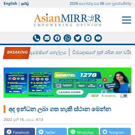
English
|
தமிழ்
2026 අගෝස්‍තු මස 06 වන බ්‍රහස්පතින්දා
රන් ගෙනා රුමේෂ්ගේ හෙල්ලය
විජයදාසගේ පුත් රඛිත සහ චරිත්
අද ඉන්ධන ලබා ගත හැකි ස්ථාන මෙන්න
2022 ජූනි 16, පෙ.ව. 9:13
Facebook
Twitter
WhatsApp
Telegram