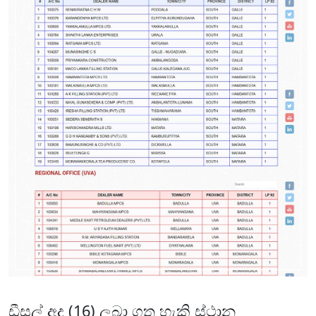
ඩීසල් අද (16) ලබා ගත හැකි ස්ථාන