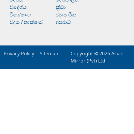
විදේශීය
ක්‍රීඩා
විශේෂාංග
ව්‍යාපාරික
විද්‍යා / තාක්ෂණ
අපරාධ
Privacy Policy
Sitemap
Copyright © 2026
Asian
Mirror (Pvt) Ltd