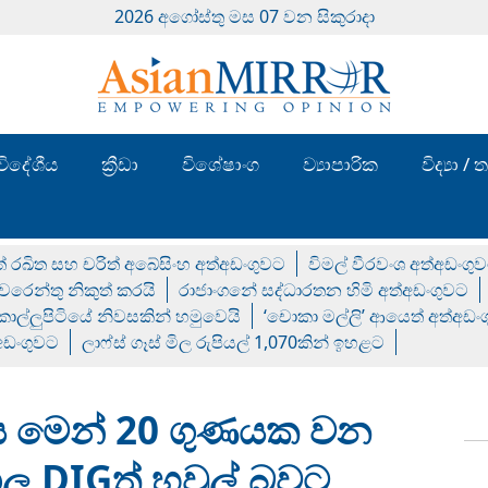
2026 අගෝස්‍තු මස 07 වන සිකුරාදා
විදේශීය
ක්‍රීඩා
විශේෂාංග
ව්‍යාපාරික
විද්‍යා 
් රඛිත සහ චරිත් අබේසිංහ අත්අඩංගුවට
විමල් වීරවංශ අත්අඩංගු
රෙන්තු නිකුත් කරයි
රාජාංගනේ සද්ධාරතන හිමි අත්අඩංගුවට
 කොල්ලුපිටියේ නිවසකින් හමුවෙයි
‘චොකා මල්ලි’ ආයෙත් අත්අඩං
්අඩංගුවට
ලාෆ්ස් ගෑස් මිල රුපියල් 1,070කින් ඉහළට
ශය මෙන් 20 ගුණයක වන
ල DIGත් හවුල් බවට