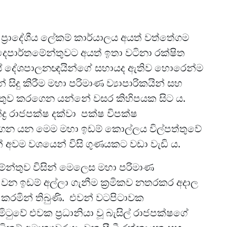
 ප්‍රාදේශීය ලේකම් කාර්යාලය අයත් වත්තේගම
පාර්තමේන්තුවට අයත් ඉතා වටිනා රක්ෂිත
ේශයේ දේශපාලනඥයින්ගේ සහායද ඇතිව හොරෙන්ම
ු කිරීම මහා පරිමාණ ව්‍යාපාරිකයින් සහ
 එකතුව කරගෙන යන්නේ වසර කිහිපයක සිට ය.
්ද්‍ර රාජපක්ෂ දක්වා පක්ෂ විපක්ෂ
න යන මෙම මහා ඉඩම් කොල්ලය විල්පත්තුවේ
න් අවම වශයෙන් විසි ගුණයකට වඩා වැඩි ය.
න්තුව විසින් මෙලෙස මහා පරිමාණ
වා වන ඉඩම් අල්ලා ගැනීම ක්‍රමිකව නතරකර අදාල
 කරමින් තිබුණි. එවන් වටපිටාවක
ිටුවේ එවක ප්‍රධානියා වූ බැසිල් රාජපක්ෂගේ