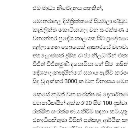
එම මාධ්‍ය නිවේදනය පහතින්,
මොනරාගල දිස්ත්‍රික්කයේ සියඹලාණ්ඩුව
කැබලිත්ත කොටියාගල වන සංරක්ෂණ දෙ
වනාන්තර ප්‍රදේශ කාලයක සිට ප්‍රද
අල්ලාගෙන නොයෙක් ආකාරයේ වගාවන් සිද
අතලොස්සක් දූෂිත රාජ්‍ය නිලධාරීන්
විජිත් විජිතමුණි දසොයිසා ගේ සිට ශෂීන
දේශපාලනඥයින්ගේ සහාය ඇතිව කරගෙ
සිදු වූ අක්කර 3000 ක වන විනාසය මෙ
කෙසේ නමුත් වන සංරක්ෂණ දෙපාර්තමේ
ව්‍යාපාරිකයින් අක්කර 20 සිට 100 දක්
රක්ෂිත සංරක්ෂණය කිරීම සඳහා කටයුතු
ජනාධිපතිතුමා විසින් පත්කළ ආර්ථික කම