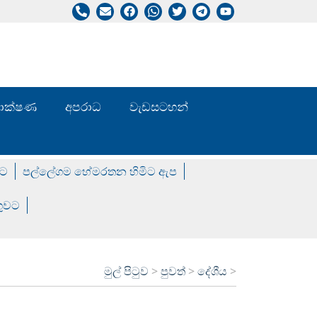
/ තාක්ෂණ
අපරාධ
වැඩසටහන්
වට
පල්ලේගම හේමරතන හිමිට ඇප
ගුවට
මුල් පිටුව
>
පුවත්
>
දේශීය
>