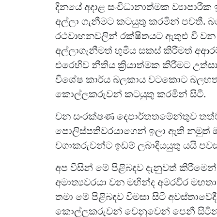
දිනයේ අදාළ සංවිධානාත්මක ව්‍යාපාරි
අල්ලා ගැනීමට කටයුතු කරමින් පවතී. බල
රථවාහනවලින් රක්ෂිතයට ඇතුළු වී වන 
අල්ලාගැනීමත් භුමිය සකස් කිරීමත් අආර
එරෙහිව නීතිය ක්‍රියාත්මක කිරීමට උත
විශේෂ කාර්ය බලකාය වටකොට බලහත්ක
කොල්ලකරුවන් කටයුතු කරමින් සිටී.
වන සංරක්ෂණ දෙපාර්තතමේන්තුව තත්
පොලිස්පතිවරයාගෙන් ඉලා ඇති නමුත්
වගාකරුවන්ට ඉඩම් ලබාදියයුතු යයි පව
අප විසින් මේ පිළිබඳව දැනුවත් කිරී
අමාත්‍යවරයා වන මහින්ද අමරවීර මහතා 
තමා මේ පිළිබඳව විමසා සිටි අවස්තාව
කොල්ලකරුවන් වෙනුවෙන් පෙනී සිටින බ