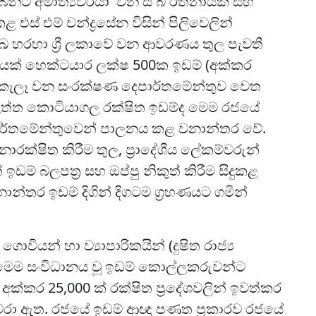
බිනට් අමාත්‍යවරයා වන සී බී රත්නායක සහ
එස් එම් චන්ද්‍රසේන විසින් පිලිවෙලින්
ේඛ හරහා ශ්‍රී ලකාවේ වන ආවරණය තුල පැවතී
ක් හෙක්ටයාර ලක්ෂ 500ක ඉඩම් (අක්කර
කැලෑ වන සංරක්ෂණ දෙපාර්තමේන්තුව වෙත
ිත්ත කොටියාගල රක්ෂිත ඉඩම්ද මෙම රජයේ
ර්තමේන්තුවෙන් පාලනය කළ වනාන්තර වේ.
රක්ෂිත කිරීම තුල, ප්‍රාදේශීය ලේකම්වරුන්
ඩම් බලපත්‍ර සහ ඔප්පු නිකුත් කිරීම සිදුකළ
ාන්තර ඉඩම් දිගින් දිගටම ග්‍රහණයට ගමින්
න් හා ව්‍යාපාරිකයින් (දුෂිත රාජ්‍ය
න මෙම සංවිධානය වූ ඉඩම් කොල්ලකරුවන්ට
ක්කර 25,000 ක් රක්ෂිත ප්‍රදේශවලින් ඉවත්කර
පවරා ඇත. රජයේ ඉඩම් ආඥා පණත ප්‍රකාරව රජයේ