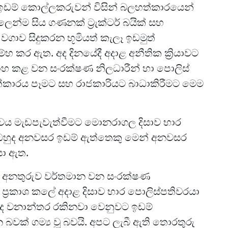
ක ඉඩම් කොල්ලකරුවන් විසින් බලහත්කාරයෙන්
ෙන්ම සිය ගණනක් ට්‍රැක්ටර් බයික් සහ
වගාව සිදුකරන භූමියත් කැලෑ ඉඩමුත්
ම්හ කර ඇත. අද දිනයේදී අදාළ අනීතික ක්‍රියාවට
්සාහ කළ වන සංරක්ෂණ නිලධාරීන් හා පොලිස්
ාරය පෑමට සහ රාජකාරියට බාධාකිරීමට මෙම
වය මැඩපැවැත්වීමට මොනරාගල දිසාව භාර
 ඔහුද අනවසර ඉඩම් ඇත්තෙකු මෙන් අනවසර
සා ඇත.
මෙන් අනතුරුව වර්තමාන වන සංරක්ෂණ
ප්‍රකාශ කලේ අදාළ දිසාව භාර පොලිස්පතිවරයා
ේදීද වනාන්තර රකිනවා වෙනුවට ඉඩම්
වක් ගම්‍ය වූ බවයි. අපට ලැබී ඇති තොරතුරු