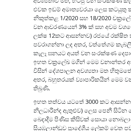
අවශ්‍යතාව මත, හිටපු වන සංරක්ෂණ කැ
එවක ඉඩම් අමාත්‍යවරයා ලෙස කටයුතු කළ 
නිකුත්කළ 1/2020 සහ 18/2020 චක්‍රල
වන ආවරණයෙන් 3% ක් සහ අවම වශයෙ
ලක්ෂ 12කට ආසන්නව) රජයේ රක්ෂිත 
පවරාගන්නා ලද අතර, වත්තේගම කැබල
කැලෑ ඝනයට අයත් වන සංරක්ෂණ දෙපා
ඉහත චක්‍රලේඛ මගින් මෙම වනාන්තර අනා
විසින් දේශපාලන අවශ්‍යතා මත හිතුමතේ ඉ
අතර, බහුතරයක් ව්‍යාපාරිකයින් මෙම වන
තිබුණි.
ඉහත තත්වය යටතේ 3000 කට ආසන්න ගොවිය
නිලධාරීන්ද ඇතුළුව) ලෙස පෙනී සිටි
බෙදාදීම පිණිස කිසිවක් සොයා නොබලා අ
සියඹලාන්ඩුව ප්‍රාදේශීය ලේකම් වෙත 