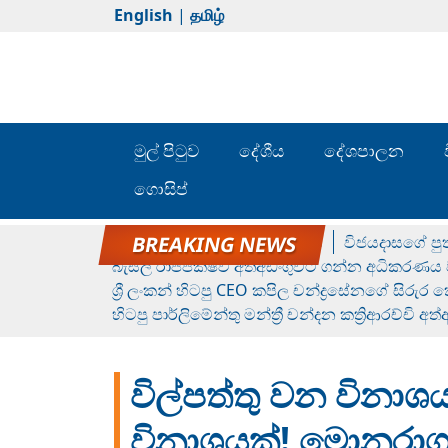
English
|
தமிழ்
මුල් පිටුව
දේශීය
දේශපාලන
ගොසිප්
රන් ගෙනා රුමේෂ්ගේ හෙල්ලය
විජයදාසගේ පුත
බැසිල් රාජපක්ෂව අත්අඩංගුවට ගන්න අධිකරණය ව
ශ්‍රී ලංකන් හිටපු CEO කපිල චන්ද්‍රසේනගේ සිරුර
හිටපු පාර්ලිමේන්තු මන්ත්‍රී චන්දන කත්‍රිආරච්චි අත
විල්පත්තු වන විනා
විනාශයක්! මොනරාග