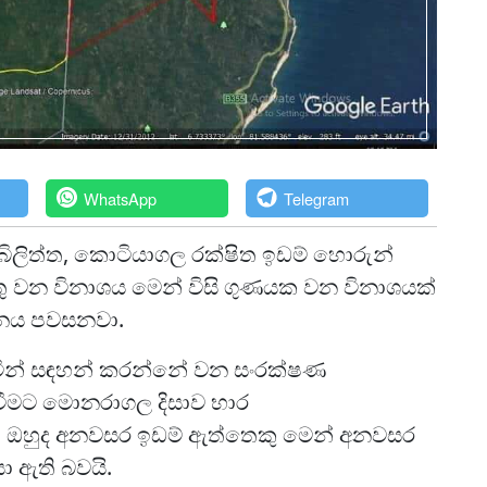
WhatsApp
Telegram
ිලිත්ත, කොටියාගල රක්ෂිත ඉඩම් හොරුන්
තු වන විනාශය මෙන් විසි ගුණයක වන විනාශයක්
ානය පවසනවා.
මින් සඳහන් කරන්නේ වන සංරක්ෂණ
වීමට මොනරාගල දිසාව භාර
ත් ඔහුද අනවසර ඉඩම් ඇත්තෙකු මෙන් අනවසර
ා ඇති බවයි.