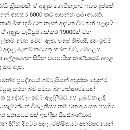
ී ක්‍රියාවකි. ඒ අනුව ගොවිතැනට ඉඩම් දුප්පත්
න්නේ අක්කර 6000 කට ආසන්න ප්‍රමාණයකි.
ිකාර් මික භුමි වන නමුත් අදවන විට ඉන් පලදායී
ඒ අනුව වැඩිපුර අක්කර 19000ක් වන
ලේකම් වෙත පවරා ඇත. එසේ තිබියදී, අදා ඉඩම්
ව අදාළ මැනුම් කටයුතු කරන විට, මෙලෙස
 අල්ලාගෙන සිටින ව්‍යාපාරික කණ්ඩායම් අදාළ
තු කර ඇත.
න්ම ප්‍රදේශයේ ගම්වැසියන් අවුස්සා ඔවුන්ට
 කටයුතු කරන බව පවසා බලහත්කාරයෙන්
ත ප්‍රදේශවල ඉඩම් ඇල්ලීමට පොළඹවන ලදී.
ෙසෙල්වත්තේ විමලතිස්ස නම් වන අය සහ පසුගිය
කර පරාජයට පත් ඉන්දික විජේබණ්ඩාර
න දිගින් දිගටම අදාල රක්ෂිතයට අනවසරයෙන්