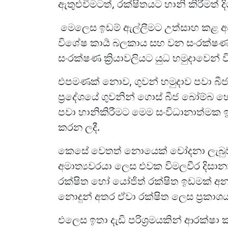
ඇතුළුවීමටත්, රක්ෂිතයට හානි කිරීමත් ද
මෙලෙස ඉඩම් ඇල්ලීමට උත්සාහ කළ අවස
විශේෂ කාර්‍ය බලකාය සහ වන සංරක්ෂණ
සංරක්ෂණ ක්‍රියාවලියට යුධ හමුදාවෙන් 
එපමණක් නොව, ගුවන් හමුදාව පවා බීජ
ප්‍රදේශයේ ගුවනින් ගොස් බීජ බෝම්බ 
පවා හානිකිරීමට මෙම සංවිධානාත්මක 
කරන ලදී.
කෙසේ වෙතත් නොයෙක් චෝදනා ලැබුවත්
අමාත්‍යවරයා ලෙස එවක විමලවීර දිසාන
රක්ෂිත හෝ යෝජිත් රක්ෂිත ඉඩමක් 
නොදුන් අතර ඒවා රක්ෂිත ලෙස ප්‍රකාශය
එලෙස ඉතා දැඩි පරිශ්‍රමයකින් ආරක්