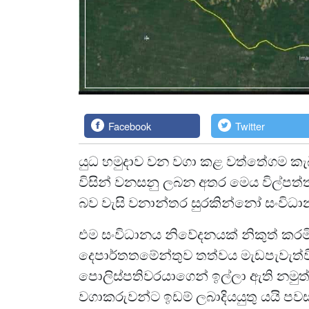
Facebook
Twitter
යුධ හමුදාව වන වගා කළ වත්තේගම කැබ
විසින් වනසනු ලබන අතර මෙය විල්පත්
බව වැසි වනාන්තර සුරකින්නෝ සංවිධ
එම සංවිධානය නිවේදනයක් නිකුත් කර
දෙපාර්තතමේන්තුව තත්වය මැඩපැවැත්
පොලිස්පතිවරයාගෙන් ඉල්ලා ඇති නමු
වගාකරුවන්ට ඉඩම් ලබාදියයුතු යයි පවස