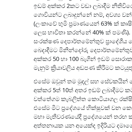
ඉඩම් අක්කර 2කට වඩා ලබාදීම නීතිවිරෝධ
ගොවියන්ට ලබාදුන්නේ නම්, අවශ්‍ය ව
(ලංකාවේ භුමි ප්‍රමාණයෙන් 63% ක් කෘෂ
ලෙස භාවිතා කරන්නේ 40% ක් පමණි). 
සංරක්ෂණ දෙපාර්තමේන්තුව ප්‍රාදේශීය 
බෙදාදීමට මිනින්දෝරු දෙපාර්තමේන්තු
අක්කර 50 හා 100 බැගින් ඉඩම් සොරාකා
මැනුම් ක්‍රියාවලිය අඩපණ කිරීමට කටයු
එසේම ඔවුන් තම මුදල් සහ සේවකයින් මෙ
අක්කර 5ත් 10ත් අතර ඉඩම් ලබාදීමට
වත්තේගම කැබලිත්ත කොටියාගල රක්ෂි
එසේම මීට ප්‍රදේශයේ භික්ෂුවක් වන ක
මහා මැතිවරණයේදී ප්‍රදේශයෙන් තරඟ 
අත්තනායක යන අයෙක්ද ඉදිරියට දමාගෙ