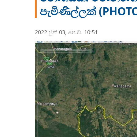
පැමිණිල්ලක් (PHOT
2022 ජූනි 03, පෙ.ව. 10:51