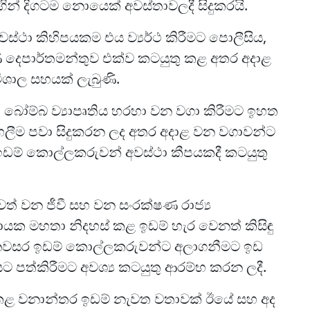
ිගින් දිගටම නොයෙක් අවස්තාවලදී සිදුකරයි.
්ථා කිහිපයකම එය ව්‍යර්ථ කිරීමට පොලීසිය,
 දෙපාර්තමන්තුව එක්ව කටයුතු කළ අතර අදාළ
විශාල සහයක් ලැබුණි.
 බෝම්බ ව්‍යාපෘතිය හරහා වන වගා කිරීමට ඉහත
හෙලීම පවා සිදුකරන ලද අතර අදාළ වන වගාවන්ට
ඉඩම් කොල්ලකරුවන් අවස්ථා කීපයකදී කටයුතු
 වන ජීවී සහ වන සංරක්ෂණ රාජ්‍ය
ායක මහතා නිදහස් කළ ඉඩම් හැර වෙනත් කිසිඳු
අනවසර ඉඩම් කොල්ලකරුවන්ට අලාගනීමට ඉඩ
ට පත්කිරීමට අවශ්‍ය කටයුතු ආරම්භ කරන ලදී.
ෂා කළ වනාන්තර ඉඩම් නැවත වතාවක් ඊයේ සහ අද