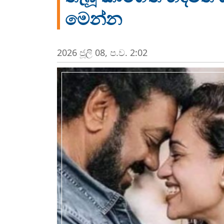
මෙන්න
2026 ජූලි 08, ප.ව. 2:02