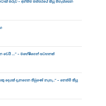
ක්ටොක් තරුව – අන්තිම තත්පරයේ කියූ තිගැස්සෙන
ංහ
න වෙයි …” – මහේෂිගෙන් සටහනක්
ොකු දෙයක් දැනගෙන තිබුණේ නැහැ..” – නෙත්මි කියූ