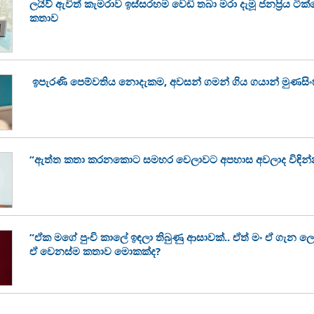
ලයිව් ඇවිත් කැමරාව ඉස්සරහම වෙඩි තබා මරා දැමූ ජනප්‍රිය ටි
කතාව
ඉපැරණි පෙම්වතිය නොදැකම, අවසන් ගමන් ගිය ගයාන් මුණසි
“ඇත්ත කතා කරනකොට සමහර වෙලාවට අපහාස අවලාද විඳින්
“ඒක මගේ පුංචි කාලේ ඉඳලා තිබුණු ආසාවක්.. ඒත් මං ඒ ගැන ල
ඒ වෙනස්ම කතාව මොකක්ද?