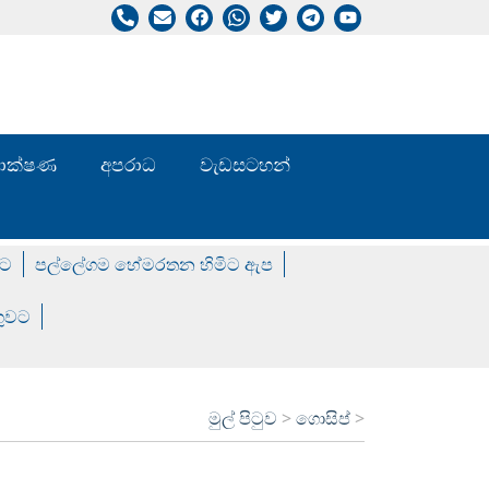
/ තාක්ෂණ
අපරාධ
වැඩසටහන්
වට
පල්ලේගම හේමරතන හිමිට ඇප
ගුවට
මුල් පිටුව
>
ගොසිප්
>