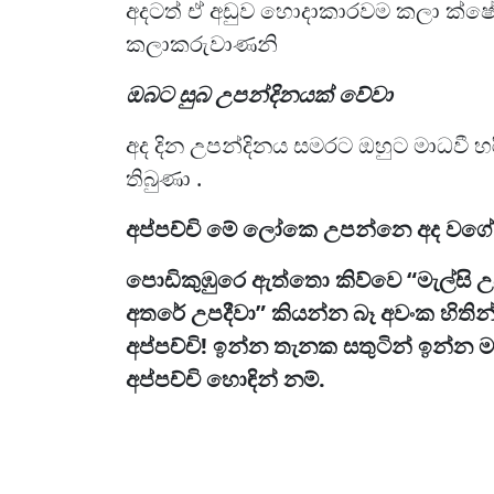
අදටත් ඒ අඩුව හොදාකාරවම කලා ක්ෂේත්‍
කලාකරුවාණනි
ඔබට සුබ උපන්දිනයක් වේවා
අද දින උපන්දිනය සමරට ඔහුට මාධවී 
තිබුණා .
අප්පච්චි මේ ලෝකෙ උපන්නෙ අද වගේ 
පොඩිකුඹුරෙ ඇත්තො කිව්වෙ “මැල්සි උ
අතරේ උපදීවා” කියන්න බෑ අවංක හිතින
අප්පච්චි! ඉන්න තැනක සතුටින් ඉන්න ම
අප්පච්චි හොඳින් නම්.