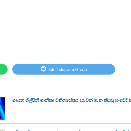
Join Telegram Group
ගායන ශිල්පිනී ශානිකා වනිගසේකර දරුවන් ගැන කියපු සංවේදී