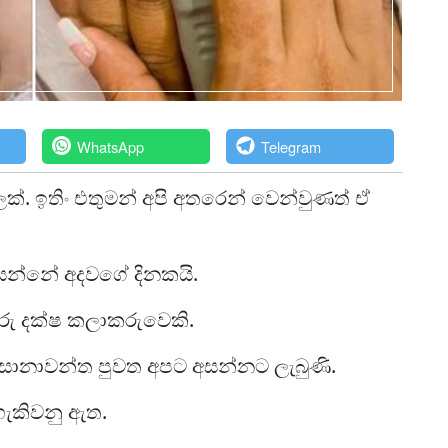
WhatsApp
Telegram
්. ඉතිං එතුමන් අපි අතරෙන් වෙන්වුණත් ඒ
ියන්නේ අදවගේ දිනකයි.
රු දක්ෂ කලාකරුවෙකි.
වසානාවන්ත පුවත අපට අසන්නට ලැබුණි.
ොහැකිවනු ඇත.