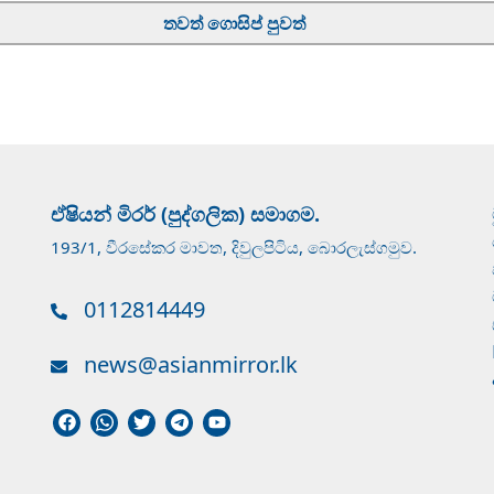
තවත් ගොසිප් පුවත්
ඒෂියන් මිරර් (පුද්ගලික) සමාගම.
193/1, වීරසේකර මාවත, දිවුලපිටිය, බොරලැස්ගමුව.
0112814449
news@asianmirror.lk