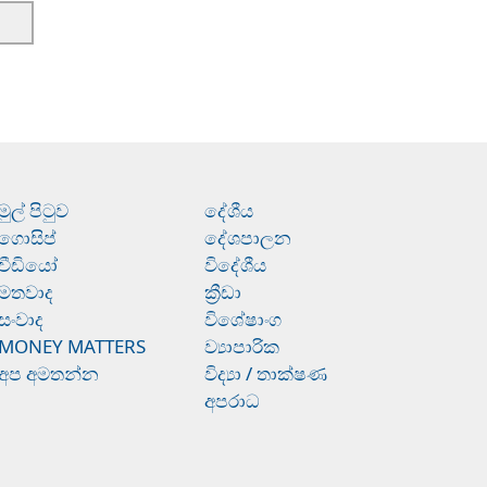
මුල් පිටුව
දේශීය
ගොසිප්
දේශපාලන
වීඩියෝ
විදේශීය
මතවාද
ක්‍රීඩා
සංවාද
විශේෂාංග
MONEY MATTERS
ව්‍යාපාරික
අප අමතන්න
විද්‍යා / තාක්ෂණ
අපරාධ