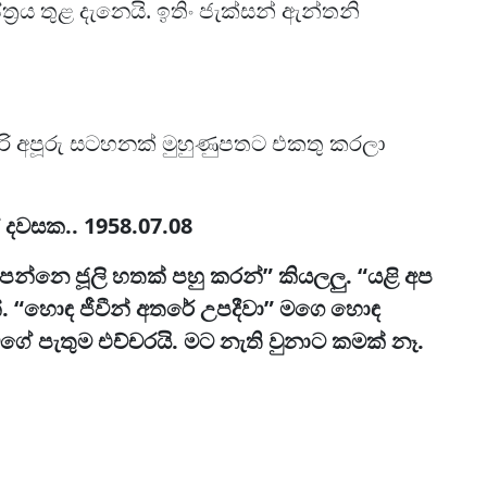
රය තුළ දැනෙයි. ඉතිං ජැක්සන් ඇන්තනි
හරි අපූරු සටහනක් මුහුණුපතට එකතු කරලා
දවසක.. 1958.07.08
පන්නෙ ජූලි හතක් පහු කරන්” කියලලු. “යළි අප
්. “හොඳ ජීවීන් අතරේ උපදීවා” මගෙ හොඳ
ගේ පැතුම එච්චරයි. මට නැති වුනාට කමක් නෑ.