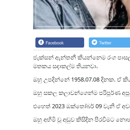
Facebook
Twitter
ජැක්සන් ඇන්තනී කියන්නෙම රංග පාසලක
මතකය සදාකල්ම තියනවා.
ඔහු උපදින්නේ 1958.07.08 දිනක. ඒ ක
ඔහු සකල කලාවන්ගෙන්ම පරිපූර්ණ අපූ
එහෙත් 2023 ඔක්තෝබර් 09 වැනි ඒ අ
ඔහු අහිමි වූ අඩුව කිසිදින පිරවීමට න