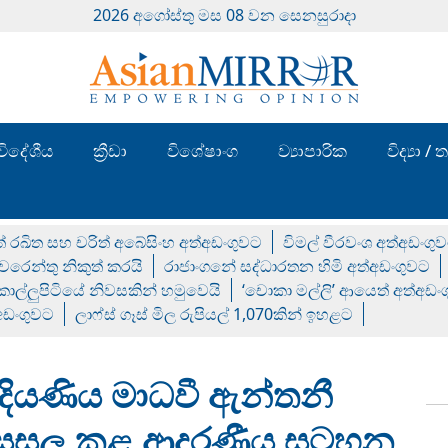
2026 අගෝස්‍තු මස 08 වන සෙනසුරාදා
විදේශීය
ක්‍රීඩා
විශේෂාංග
ව්‍යාපාරික
විද්‍යා 
් රඛිත සහ චරිත් අබේසිංහ අත්අඩංගුවට
විමල් වීරවංශ අත්අඩංගු
රෙන්තු නිකුත් කරයි
රාජාංගනේ සද්ධාරතන හිමි අත්අඩංගුවට
 කොල්ලුපිටියේ නිවසකින් හමුවෙයි
‘චොකා මල්ලි’ ආයෙත් අත්අඩං
්අඩංගුවට
ලාෆ්ස් ගෑස් මිල රුපියල් 1,070කින් ඉහළට
දියණිය මාධවී ඇන්තනී
් සසල කළ ආදරණීය සටහන