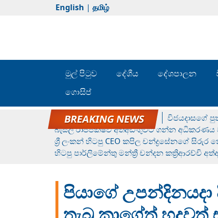
English
|
தமிழ்
මුල් පිටුව
දේශීය
දේශපාලන
ගොසිප්
රන් ගෙනා රුමේෂ්ගේ හෙල්ලය
විජයදාසගේ පුත
බැසිල් රාජපක්ෂව අත්අඩංගුවට ගන්න අධිකරණය ව
ශ්‍රී ලංකන් හිටපු CEO කපිල චන්ද්‍රසේනගේ සිරුර
හිටපු පාර්ලිමේන්තු මන්ත්‍රී චන්දන කත්‍රිආරච්චි අත
පියාගේ උපන්දිනයදා 
තැබූ කාගේත් හදවත