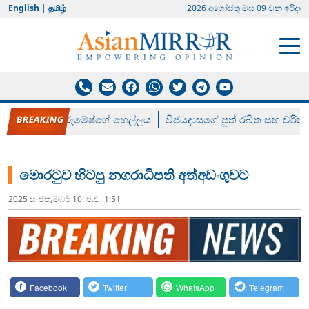
English
|
தமிழ்
2026 අගෝස්‍තු මස 09 වන ඉරිදා
රන් ගෙනා රුමේෂ්ගේ හෙල්ලය
විජයදාසගේ පුත් රඛිත සහ චරිත්
මොරටුව හිටපු නගරාධිපති අත්අඩංගුවට
2025 සැප්‍තැම්‍බර් 10, ප.ව. 1:51
Facebook
Twitter
WhatsApp
Telegram