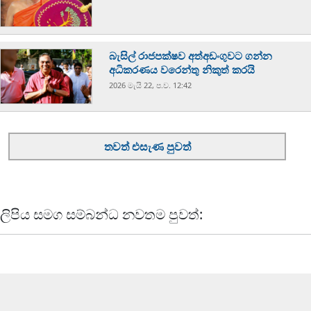
බැසිල් රාජපක්ෂව අත්අඩංගුවට ගන්න
අධිකරණය වරෙන්තු නිකුත් කරයි
2026 මැයි 22, ප.ව. 12:42
තවත් එසැණ පුවත්
ලිපිය සමග සම්බන්ධ නවතම පුවත්: