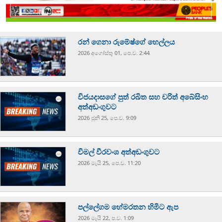
රන් ගෙනා රුමේෂ්ගේ හෙල්ලය
2026 අගෝස්‍තු 01, පෙ.ව. 2:44
විජයදාසගේ පුත් රඛිත සහ චරිත් අබේසිංහ
අත්අඩංගුවට
2026 ජූනි 25, පෙ.ව. 9:09
විමල් වීරවංශ අත්අඩංගුවට
2026 මැයි 25, පෙ.ව. 11:20
පල්ලේගම හේමරතන හිමිට ඇප
2026 මැයි 22, ප.ව. 1:09