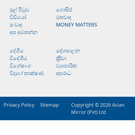
මුල් පිටුව
ගොසිප්
වීඩියෝ
මතවාද
සංවාද
MONEY MATTERS
අප අමතන්න
දේශීය
දේශපාලන
විදේශීය
ක්‍රීඩා
විශේෂාංග
ව්‍යාපාරික
විද්‍යා / තාක්ෂණ
අපරාධ
Privacy Policy
Sitemap
Copyright © 2026
Asian
Mirror (Pvt) Ltd