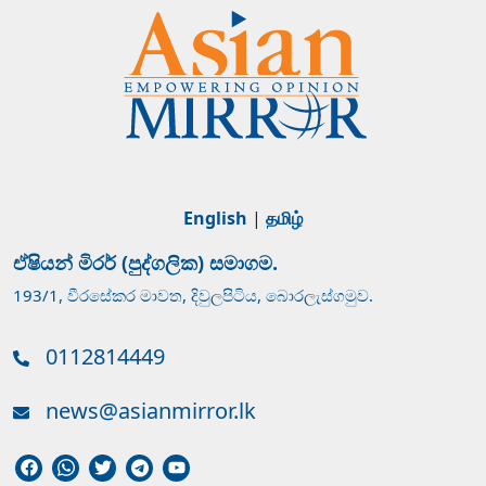
English
|
தமிழ்
ඒෂියන් මිරර් (පුද්ගලික) සමාගම.
193/1, වීරසේකර මාවත, දිවුලපිටිය, බොරලැස්ගමුව.
0112814449
news@asianmirror.lk