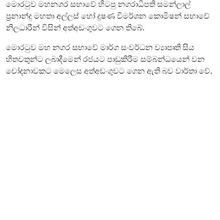
මොරටුව මහනගර සභාවේ හිටපු නගරාධිපති සමන්ලාල්
ප්‍රනාන්දු මහතා අල්ලස් හෝ දූෂණ විමර්ශන කොමිෂන් සභාවේ
නිලධාරීන් විසින් අත්අඩංගුවට ගෙන තිබේ.
මොරටුව මහ නගර සභාවේ මාර්ග සංවර්ධන ව්‍යාපෘති සිය
හිතවතුන්ට ලබාදීමෙන් රජයට පාඩුකිරීම සම්බන්ධයෙන් වන
චෝදනාවකට මෙලෙස අත්අඩංගුවට ගෙන ඇති බව වාර්තා වේ.