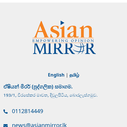
English
|
தமிழ்
ඒෂියන් මිරර් (පුද්ගලික) සමාගම.
193/1, වීරසේකර මාවත, දිවුලපිටිය, බොරලැස්ගමුව.
0112814449
news@asianmirror.lk