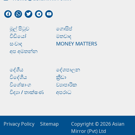
මුල් පිටුව
ගොසිප්
වීඩියෝ
මතවාද
සංවාද
MONEY MATTERS
අප අමතන්න
දේශීය
දේශපාලන
විදේශීය
ක්‍රීඩා
විශේෂාංග
ව්‍යාපාරික
විද්‍යා / තාක්ෂණ
අපරාධ
Privacy Policy
Sitemap
Copyright © 2026
Asian
Mirror (Pvt) Ltd