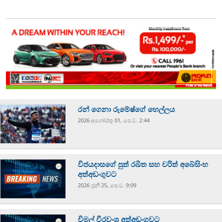
රන් ගෙනා රුමේෂ්ගේ හෙල්ලය
2026 අගෝස්‍තු 01, පෙ.ව. 2:44
විජයදාසගේ පුත් රඛිත සහ චරිත් අබේසිංහ
අත්අඩංගුවට
2026 ජූනි 25, පෙ.ව. 9:09
විමල් වීරවංශ අත්අඩංගුවට