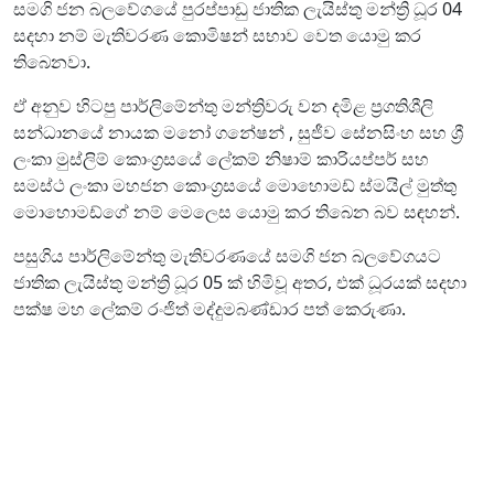
සමගි ජන බලවේගයේ පුරප්පාඩු ජාතික ලැයිස්තු මන්ත්‍රි ධූර 04
සදහා නම් මැතිවරණ කොමිෂන් සභාව වෙත යොමු කර
තිබෙනවා.
ඒ අනුව හිටපු පාර්ලිමේන්තු මන්ත්‍රිවරු වන දමිළ ප්‍රගතිශීලි
සන්ධානයේ නායක මනෝ ගනේෂන් , සුජීව සේනසිංහ සහ ශ්‍රී
ලංකා මුස්ලිම් කොංග්‍රසයේ ලේකම් නිෂාම් කාරියප්පර් සහ
සමස්ථ ලංකා මහජන කොංග්‍රසයේ මොහොමඩ් ස්මයිල් මුත්තු
මොහොමඩ්ගේ නම් මෙලෙස යොමු කර තිබෙන බව සඳහන්.
පසුගිය පාර්ලිමේන්තු මැතිවරණයේ සමගි ජන බලවේගයට
ජාතික ලැයිස්තු මන්ත්‍රි ධූර 05 ක් හිමිවූ අතර, එක් ධූරයක් සදහා
පක්ෂ මහ ලේකම් රංජිත් මද්දුමබණ්ඩාර පත් කෙරුණා.