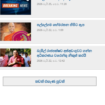
2026 මැයි 25, පෙ.ව. 11:20
පල්ලේගම හේමරතන හිමිට ඇප
2026 මැයි 22, ප.ව. 1:09
බැසිල් රාජපක්ෂව අත්අඩංගුවට ගන්න
අධිකරණය වරෙන්තු නිකුත් කරයි
2026 මැයි 22, ප.ව. 12:42
තවත් එසැණ පුවත්