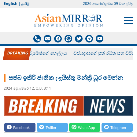
English
|
தமிழ்
2026 අගෝස්‍තු මස 09 වන ඉරිදා
රන් ගෙනා රුමේෂ්ගේ හෙල්ලය
විජයදාසගේ පුත් රඛිත සහ චරිත්
සජබ ඉතිරි ජාතික ලැයිස්තු මන්ත්‍රි ධූර මෙන්න
2024 දෙසැම්‍බර් 12, ප.ව. 3:11
Facebook
Twitter
WhatsApp
Telegram