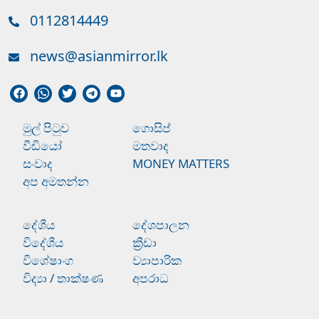
0112814449
news@asianmirror.lk
මුල් පිටුව
ගොසිප්
වීඩියෝ
මතවාද
සංවාද
MONEY MATTERS
අප අමතන්න
දේශීය
දේශපාලන
විදේශීය
ක්‍රීඩා
විශේෂාංග
ව්‍යාපාරික
විද්‍යා / තාක්ෂණ
අපරාධ