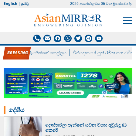
English
|
தமிழ்
2026 අගෝස්‍තු මස 06 වන බ්‍රහස්පතින්දා
රන් ගෙනා රුමේෂ්ගේ හෙල්ලය
විජයදාසගේ පුත් රඛිත සහ චරිත්
දේශීය
දොස්තරලා පැන්ෂන් යවන වයස අවුරුදු 63
කෙරේ