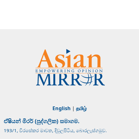
English
|
தமிழ்
ඒෂියන් මිරර් (පුද්ගලික) සමාගම.
193/1, වීරසේකර මාවත, දිවුලපිටිය, බොරලැස්ගමුව.