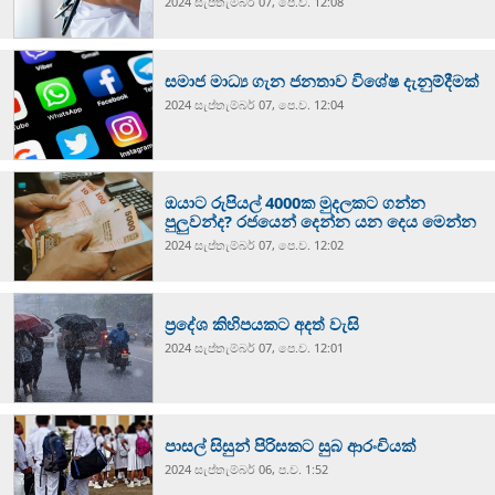
2024 සැප්‍තැම්‍බර් 07, පෙ.ව. 12:08
සමාජ මාධ්‍ය ගැන ජනතාව විශේෂ දැනුම්දීමක්
2024 සැප්‍තැම්‍බර් 07, පෙ.ව. 12:04
ඔයාට රුපියල් 4000ක මුදලකට ගන්න
පුලුවන්ද? රජයෙන් දෙන්න යන දෙය මෙන්න
2024 සැප්‍තැම්‍බර් 07, පෙ.ව. 12:02
ප්‍රදේශ කිහිපයකට අදත් වැසි
2024 සැප්‍තැම්‍බර් 07, පෙ.ව. 12:01
පාසල් සිසුන් පිරිසකට සුබ ආරංචියක්
2024 සැප්‍තැම්‍බර් 06, ප.ව. 1:52