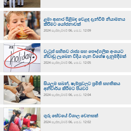
ළමා ආහාර පිළිබඳ වෙළඳ දැන්වීම් නියාමනය
කිරීමට යෝජනාවක්
2024 සැප්‍තැම්‍බර් 06, පෙ.ව. 12:09
වැටුප් සහිතව රාජ්‍ය සහ පෞද්ගලික අංශයට
නිවාඩු ලැබෙන විදිය ගැන විශේෂ දැනුම්දීමක්
2024 සැප්‍තැම්‍බර් 06, පෙ.ව. 12:05
සියලුම සබන්, ෂැම්පූවලට ප්‍රමිති සහතිකය
අනිවාර්ය කිරීමට පියවර
2024 සැප්‍තැම්‍බර් 06, පෙ.ව. 12:04
ගුරු සේවයේ විශාල වෙනසක්
2024 සැප්‍තැම්‍බර් 06, පෙ.ව. 12:02