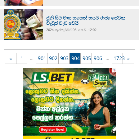
ජූනි සිට මාස හයෙන් හයට රාජ්‍ය සේවක
වැටුප් වැඩි වෙයි
2024 සැප්‍තැම්‍බර් 06, පෙ.ව. 12:02
«
1
...
901
902
903
904
905
906
...
1723
»