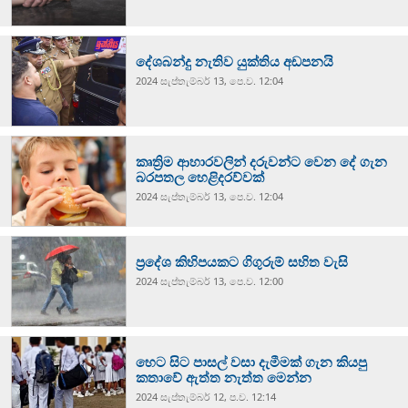
දේශබන්දු නැතිව යුක්තිය අඩපනයි
2024 සැප්‍තැම්‍බර් 13, පෙ.ව. 12:04
කෘත්‍රිම ආහාරවලින් දරුවන්ට වෙන දේ ගැන
බරපතල හෙළිදරව්වක්
2024 සැප්‍තැම්‍බර් 13, පෙ.ව. 12:04
ප්‍රදේශ කිහිපයකට ගිගුරුම් සහිත වැසි
2024 සැප්‍තැම්‍බර් 13, පෙ.ව. 12:00
හෙට සිට පාසල් වසා දැමීමක් ගැන කියපු
කතාවේ ඇත්ත නැත්ත මෙන්න
2024 සැප්‍තැම්‍බර් 12, ප.ව. 12:14