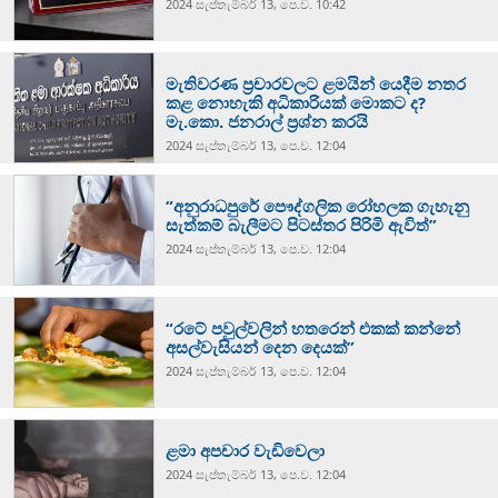
2024 සැප්‍තැම්‍බර් 13, පෙ.ව. 10:42
මැතිවරණ ප්‍රචාරවලට ළමයින් යෙදීම නතර
කළ නොහැකි අධිකාරියක් මොකට ද?
මැ.කො. ජනරාල් ප්‍රශ්න කරයි
2024 සැප්‍තැම්‍බර් 13, පෙ.ව. 12:04
“අනුරාධපුරේ පෞද්ගලික රෝහලක ගැහැනු
සැත්කම් බැලීමට පිටස්තර පිරිමි ඇවිත්”
2024 සැප්‍තැම්‍බර් 13, පෙ.ව. 12:04
“රටේ පවුල්වලින් හතරෙන් එකක් කන්නේ
අසල්වැසියන් දෙන දෙයක්”
2024 සැප්‍තැම්‍බර් 13, පෙ.ව. 12:04
ළමා අපචාර වැඩිවෙලා
2024 සැප්‍තැම්‍බර් 13, පෙ.ව. 12:04