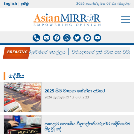
English
|
தமிழ்
2026 අගෝස්‍තු මස 07 වන සිකුරාදා
රන් ගෙනා රුමේෂ්ගේ හෙල්ලය
විජයදාසගේ පුත් රඛිත සහ චරිත්
දේශීය
2025 සිට වාහන ගේන්න අවසර
2024 සැප්‍තැම්‍බර් 13, ප.ව. 2:23
පාසලට නොගිය විදුහල්පතිවරුන්ට හදිසියේම
සිදු වූ දේ