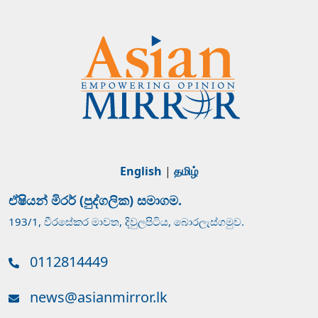
English
|
தமிழ்
ඒෂියන් මිරර් (පුද්ගලික) සමාගම.
193/1, වීරසේකර මාවත, දිවුලපිටිය, බොරලැස්ගමුව.
0112814449
news@asianmirror.lk