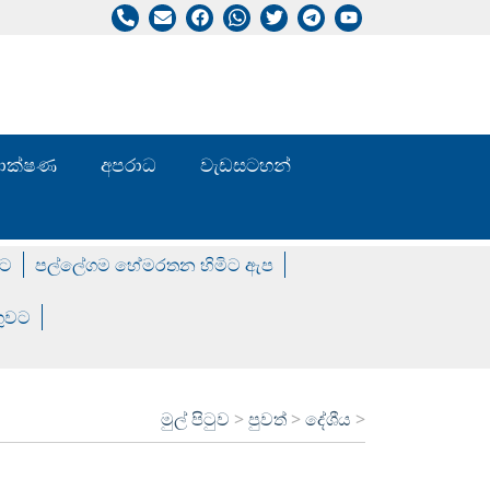
/ තාක්ෂණ
අපරාධ
වැඩසටහන්
වට
පල්ලේගම හේමරතන හිමිට ඇප
ගුවට
මුල් පිටුව
>
පුවත්
>
දේශීය
>