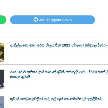
Join Telegram Group
ඇගිල්ල නොගහා රේගු නිලධාරින් 2025 වර්ෂයේ අතිකාල දීමන
රටේ ඉඩම් අක්කර දාස් ගාණක් අයිති පන්සල්වලට… දිට්වා හානි
ශාසන ඇමති
ගුවන් තොටුපළවලින් සරුංගල් ඈත් කර තබන්නැයි ඉල්ලීමක්!