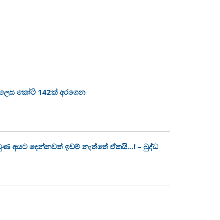
ා ලෙස කෝටි 142ක් අරගෙන
 වුණ අයට දෙන්නවත් ඉඩම් නැත්තේ ඒකයි…! – බුද්ධ