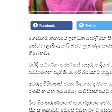
Facebook
Twitter
ගොඩගම නගරයේ ඉන්ධන පෝලිමක සිටි
ඉන්ධන ලැබී ඇතැයි බවට ලැබුණු තොරතු
තිබෙනවා.
එහිදී තරුණයා ගමන් ගත් යතුරු පැදිය 
පටවාගෙන පැමිණි ලොරි රථයකට හසු වී
අවුරුදු විසිහතක් වයස මීගොඩ දාම්පෙ කු
රණසිංහ යන අය මෙලෙස ජීවිතක්ෂයට 
මිය ගිය තරුණයාගේ සහෝදරයාද ඉන්ධන
සිය කණගාටුව මෙසේ වචන වලට පෙරළු