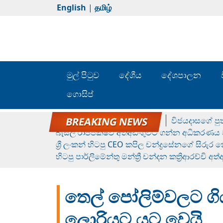
English
|
தமிழ்
මුල් පිටුව
දේශීය
දේශපාලන
ගොසිප්
රන් ගෙනා රුමේෂ්ගේ හෙල්ලය
විජයදාසගේ පුත
බැසිල් රාජපක්ෂව අත්අඩංගුවට ගන්න අධිකරණය ව
ශ්‍රී ලංකන් හිටපු CEO කපිල චන්ද්‍රසේනගේ සිරුර
හිටපු පාර්ලිමේන්තු මන්ත්‍රී චන්දන කත්‍රිආරච්චි අත
තෙල් පෝලිම්වලට ගි
ලොරියට යට වෙයි