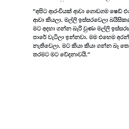
“අපිට ආරංචියක් ආවා ගොඩගම ෂෙඩ්
ආවා කියලා. මල්ලි ඉස්සරවෙලා බයිසි
මට අදහා ගන්න බැරි වුණා මල්ලි ඉස්ස
පාරේ වැටිලා ඉන්නවා. මම එහෙම අරන
නැතිවෙලා. මට කියා කියා ගන්න බෑ තෙ
තරමට මට වේදනාවයි.”