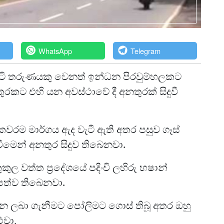
WhatsApp
Telegram
 තරුණයකු වෙනත් ඉන්ධන පිරවුම්හලකට
රකට එහි යන අවස්ථාවේ දී අනතුරක් සිදුවී
එකවරම මාර්ගය ඇද වැටී ඇති අතර පසුව ගෑස්
මෙන් අනතුර සිදුව තිබෙනවා.
කුල වත්ත ප්‍රදේශයේ පදිංචි ලහිරු හෂාන්
පත්ව තිබෙනවා.
 ලබා ගැනීමට පෝලිමට ගොස් තිබූ අතර ඔහු
වා,