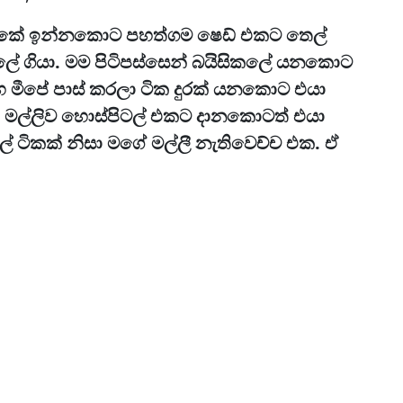
 එකේ ඉන්නකොට පහත්ගම ෂෙඩ් එකට තෙල්
කලේ ගියා. මම පිටිපස්සෙන් බයිසිකලේ යනකොට
රහ මීපේ පාස් කරලා ටික දුරක් යනකොට එයා
් මල්ලිව හොස්පිටල් එකට දානකොටත් එයා
ල් ටිකක් නිසා මගේ මල්ලී නැතිවෙච්ච එක. ඒ