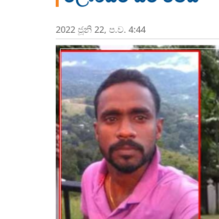
2022 ජූනි 22, ප.ව. 4:44