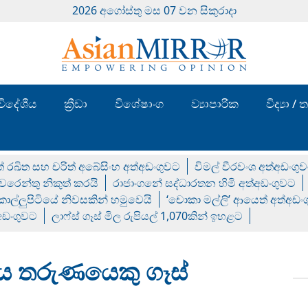
2026 අගෝස්‍තු මස 07 වන සිකුරාදා
විදේශීය
ක්‍රීඩා
විශේෂාංග
ව්‍යාපාරික
විද්‍යා 
් රඛිත සහ චරිත් අබේසිංහ අත්අඩංගුවට
විමල් වීරවංශ අත්අඩංගු
රෙන්තු නිකුත් කරයි
රාජාංගනේ සද්ධාරතන හිමි අත්අඩංගුවට
 කොල්ලුපිටියේ නිවසකින් හමුවෙයි
‘චොකා මල්ලි’ ආයෙත් අත්අඩං
්අඩංගුවට
ලාෆ්ස් ගෑස් මිල රුපියල් 1,070කින් ඉහළට
ය තරුණයෙකු ගෑස්