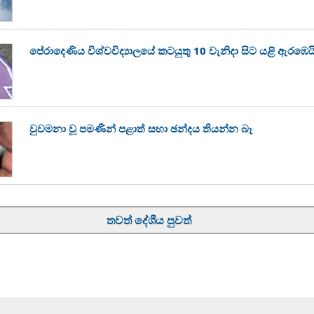
පේරාදෙණිය විශ්වවිද්‍යාලයේ කටයුතු 10 වැනිදා සිට යළි ඇරඹෙය
වුවමනා වූ පමණින් පළාත් සභා ඡන්දය තියන්න බෑ
තවත් දේශීය පුවත්