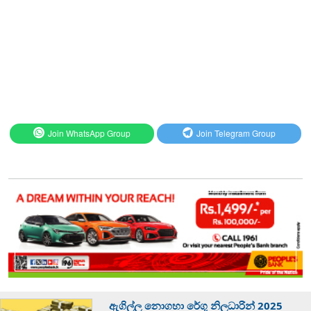
Join WhatsApp Group
Join Telegram Group
ඇගිල්ල නොගහා රේගු නිලධාරින් 2025