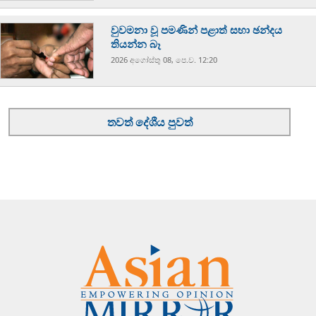
වුවමනා වූ පමණින් පළාත් සභා ඡන්දය
තියන්න බෑ
2026 අගෝස්‍තු 08, පෙ.ව. 12:20
තවත් දේශීය පුවත්