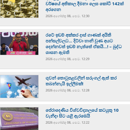
වර්ෂයේ අතිකාල දීමනා ලෙස කෝටි 142ක්
අරගෙන
2026 අගෝස්‍තු 08, පෙ.ව. 12:30
රටේ ඉඩම් අක්කර දාස් ගාණක් අයිති
පන්සල්වලට… දිට්වා හානි වුණ අයට
දෙන්නවත් ඉඩම් නැත්තේ ඒකයි…! – බුද්ධ
ශාසන ඇමති
2026 අගෝස්‍තු 08, පෙ.ව. 12:29
ගුවන් තොටුපළවලින් සරුංගල් ඈත් කර
තබන්නැයි ඉල්ලීමක්!
2026 අගෝස්‍තු 08, පෙ.ව. 12:28
පේරාදෙණිය විශ්වවිද්‍යාලයේ කටයුතු 10
වැනිදා සිට යළි ඇරඹෙයි
2026 අගෝස්‍තු 08, පෙ.ව. 12:22