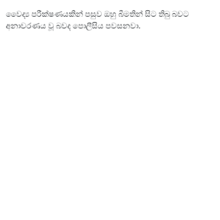
වෛද්‍ය පරීක්ෂණයකින් පසුව ඔහු බීමතින් සිට තිබු බවට
අනාවරණය වූ බවද පොලීසිය පවසනවා.