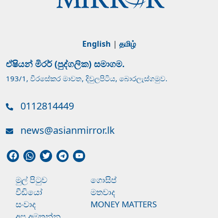
English
|
தமிழ்
ඒෂියන් මිරර් (පුද්ගලික) සමාගම.
193/1, වීරසේකර මාවත, දිවුලපිටිය, බොරලැස්ගමුව.
0112814449
news@asianmirror.lk
මුල් පිටුව
ගොසිප්
වීඩියෝ
මතවාද
සංවාද
MONEY MATTERS
අප අමතන්න