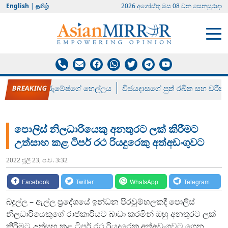
English
|
தமிழ்
2026 අගෝස්‍තු මස 08 වන සෙනසුරාදා
රන් ගෙනා රුමේෂ්ගේ හෙල්ලය
විජයදාසගේ පුත් රඛිත සහ චරිත්
පොලිස් නිලධාරියෙකු අනතුරට ලක් කිරීමට
උත්සාහ කළ ටිපර් රථ රියදුරෙකු අත්අඩංගුවට
2022 ජූලි 23, ප.ව. 3:32
Facebook
Twitter
WhatsApp
Telegram
බදුල්ල – ඇල්ල ප්‍රදේශයේ ඉන්ධන පිරවුම්හලකදී පොලිස්
නිලධාරියෙකුගේ රාජකාරියට බාධා කරමින් ඔහු අනතුරට ලක්
කිරීමට උත්සහ කළ ටිපර් රථ රියදුරෙකු අත්අඩංගුවට ගෙන