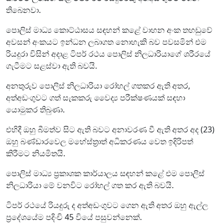
තිබෙනවා.
පොලිස් මාධ්‍ය කොට්ඨාසය සඳහන් කළේ වාහන අංක තහඩුවේ
අවසන් අංකයට ඉන්ධන ලබාගත නොහැකි බව පවසමින් එම
රියදුරා විසින් අදාළ ටිපර් රථය පොලිස් නිලධාරියාගේ ශරීරයේ
ගැටීමට සළස්වා ඇති බවයි.
අනතුරුව පොලිස් නිලධාරියා රෝහල් ගතකර ඇති අතර,
අත්අඩංගුවට ගත් සැකකරු වෛද්‍ය පරීක්ෂණයක් සඳහා
යොමුකර තිබුණා.
එහිදී ඔහු බීමත්ව සිට ඇති බවට අනාවරණ වී ඇති අතර අද (23)
ඔහු බණ්ඩාරවෙල මහේස්ත්‍රාත් අධිකරණය වෙත ඉදිරිපත්
කිරීමට නියමිතයි.
පොලිස් මාධ්‍ය ප්‍රකාශක කාර්යාලය සඳහන් කළේ එම පොලිස්
නිලධාරියා මේ වනවිට රෝහල් ගත කර ඇති බවයි.
ටිපර් රථයේ රියදුරු ද අත්අඩංගුවට ගෙන ඇති අතර ඔහු ඇල්ල
ප්‍රදේශයේම පදිංචි 45 වියේ පසුවන්නෙක්.