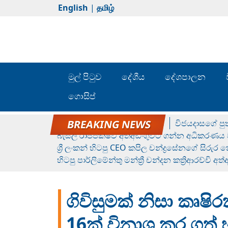
English
|
தமிழ்
මුල් පිටුව
දේශීය
දේශපාලන
ගොසිප්
රන් ගෙනා රුමේෂ්ගේ හෙල්ලය
විජයදාසගේ පුත
බැසිල් රාජපක්ෂව අත්අඩංගුවට ගන්න අධිකරණය ව
ශ්‍රී ලංකන් හිටපු CEO කපිල චන්ද්‍රසේනගේ සිරුර
හිටපු පාර්ලිමේන්තු මන්ත්‍රී චන්දන කත්‍රිආරච්චි අත
ගිවිසුමක් නිසා කෘ
16ක් විනාශ කර ගත් 