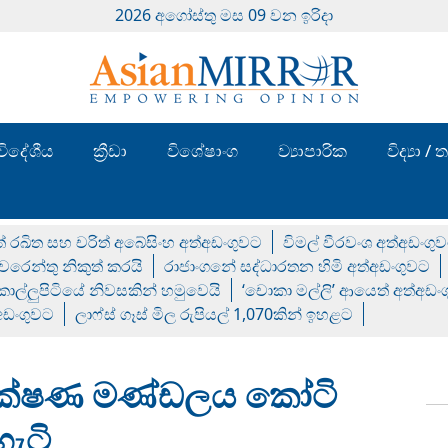
2026 අගෝස්‍තු මස 09 වන ඉරිදා
විදේශීය
ක්‍රීඩා
විශේෂාංග
ව්‍යාපාරික
විද්‍යා 
් රඛිත සහ චරිත් අබේසිංහ අත්අඩංගුවට
විමල් වීරවංශ අත්අඩංගු
රෙන්තු නිකුත් කරයි
රාජාංගනේ සද්ධාරතන හිමි අත්අඩංගුවට
 කොල්ලුපිටියේ නිවසකින් හමුවෙයි
‘චොකා මල්ලි’ ආයෙත් අත්අඩං
්අඩංගුවට
ලාෆ්ස් ගෑස් මිල රුපියල් 1,070කින් ඉහළට
ෂිරක්ෂණ මණ්ඩලය කෝටි
හැටි