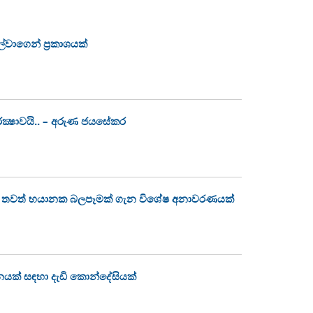
්වාගෙන් ප්‍රකාශයක්
ක්‍ෂාවයි.. – අරුණ ජයසේකර
වෙන තවත් භයානක බලපෑමක් ගැන විශේෂ අනාවරණයක්
නයක් සඳහා දැඩි කොන්දේසියක්