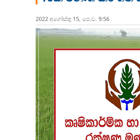
2022 අගෝස්‍තු 15, පෙ.ව. 9:56