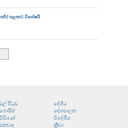
නාහිර පළාතට විශේෂයි
මුල් පිටුව
දේශීය
ගොසිප්
දේශපාලන
වීඩියෝ
විදේශීය
මතවාද
ක්‍රීඩා