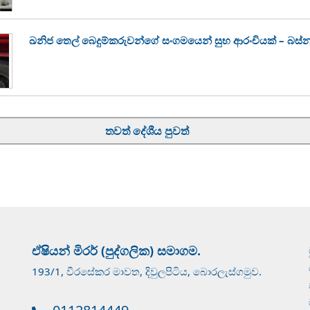
ඛනිජ තෙල් බෙදුම්කරුවන්ගේ සංගමයෙන් සුභ ආරංචියක් – බස්
තවත් දේශීය පුවත්
ඒෂියන් මිරර් (පුද්ගලික) සමාගම.
193/1, වීරසේකර මාවත, දිවුලපිටිය, බොරලැස්ගමුව.