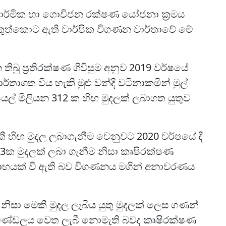
කාර්මික හා ගොවිජන රක්ෂණ යෝජනා ක්‍රමය
කුත්කොට ඇති වාර්ෂික විගණන වාර්තාවේ මේ
ු ප්‍රතිරක්ෂණ ගිවිසුම අනුව 2019 වර්ෂයේ
ාගත විය හැකි මුළු වන්දි වටිනාකමින් මුල්
ියල් මිලියන 312 ක හිඟ මුදලක් ලබාගත යුතුව
 හිඟ මුදල ලබාගැනීම වෙනුවට 2020 වර්ෂයේ දී
8.3ක මුදලක් ලබා ගැනීම නිසා කෘෂිරක්ෂණ
ලාභයක් වී ඇති බව විගණනය මගින් අනාවරණය
 නිසා මෙකී මුදල ලැබිය යුතු මුදලක් ලෙස ගණන්
 මණ්ඩලය වෙත ලැබී නොමැති බවද කෘෂිරක්ෂණ