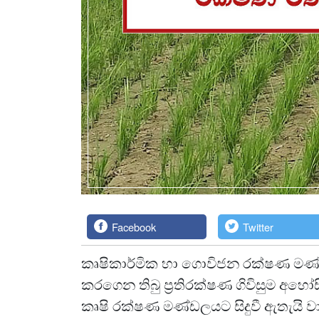
Facebook
Twitter
කෘෂිකාර්මික හා ගොවිජන රක්ෂණ මණ්
කරගෙන තිබු ප්‍රතිරක්ෂණ ගිවිසුම අහෝසි
කෘෂි රක්ෂණ මණ්ඩලයට සිදුවී ඇතැයි ව