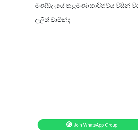
මණ්ඩලයේ කළමණාකාරිත්වය විසින් විග
ලලිත් චාමින්ද
Join WhatsApp Group