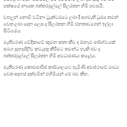
පක්ෂයේ නායක බත්තරමුල්ලේ සීලරතන හිමි පවසයි.
වහලුන් නොවී වටිනා ට්‍රැක්ටරයට ලබා දී අගමැති ධුරය තමන්
වෙත ලබා දෙන ලෙස ද සීලරතන හිමි ජනතාවගෙන් ඉල්ලා
සිටියේය.
මැතිවරණ වේදිකාවේ කුමන කතා කීව ද ඕනෑම පාර්ශ්වයක්
සමග සුහදශීලීව කටයුතු කිරීමට තමන්ට හැකි බව ද
බත්තරමුල්ලේ සීලරතන හිමි අවධාරණය කළේය.
මැතිවරණ කොමසාරිස් කාර්යාලයට පැමිණි අවස්ථාවේ මාධ්‍ය
වෙත අදහස් දක්වමින් එහිමියන් මේ බව කීහ.