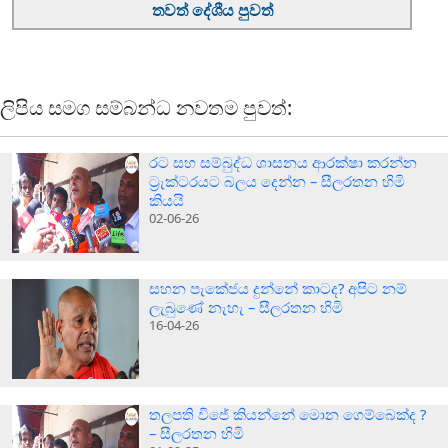
තවත් දේශීය පුවත්
ලිපිය සමග සම්බන්ධ නවතම පුවත්:
රට සහ සම්බුද්ධ ශාසනය ආරක්ෂා කරන්න
ට්‍රැක්ටරයට බලය දෙන්න – සීලරතන හිමි
කියයි
02-06-26
සහන පැකේජය දුන්නේ කාටද? අපිට නම්
ලැබුණේ නැහැ – සීලරතන හිමි
16-04-26
තලපති විජේ කියන්නේ මොන ගෙම්බෙක්ද ?
– සීලරතන හිමි