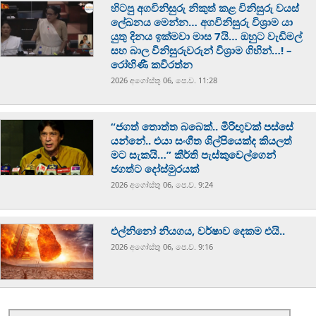
හිටපු අගවිනිසුරු නිකුත් කළ විනිසුරු වයස්
ලේඛනය මෙන්න… අගවිනිසුරු විශ්‍රාම යා
යුතු දිනය ඉක්මවා මාස 7යි… ඔහුට වැඩිමල්
සහ බාල විනිසුරුවරුන් විශ්‍රාම ගිහින්…! –
රෝහිණී කවිරත්න
2026 අගෝස්‍තු 06, පෙ.ව. 11:28
“ජගත් තොත්ත බබෙක්.. මිරිඟුවක් පස්සේ
යන්නේ.. එයා සංගීත ශිල්පියෙක්ද කියලත්
මට සැකයි…” කීර්ති පැස්කුවෙල්ගෙන්
ජගත්ට දෝස්මුරයක්
2026 අගෝස්‍තු 06, පෙ.ව. 9:24
එල්නිනෝ නියගය, වර්ෂාව දෙකම එයි..
2026 අගෝස්‍තු 06, පෙ.ව. 9:16