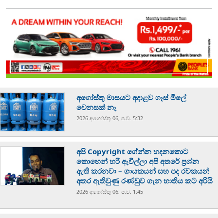
අගෝස්තු මාසයට අදාළව ගෑස් මිලේ
වෙනසක් නෑ
2026 අගෝස්‍තු 06, ප.ව. 5:32
අපි Copyright ගේන්න හදනකොට
කොහෙන් හරි ඇවිල්ලා අපි අතරේ ප්‍රශ්න
ඇති කරනවා – ගායකයන් සහ පද රචකයන්
අතර ඇතිවුණු රණ්ඩුව ගැන භාතිය කට අරියි
2026 අගෝස්‍තු 06, ප.ව. 1:45