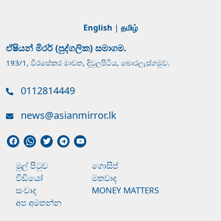
English
|
தமிழ்
ඒෂියන් මිරර් (පුද්ගලික) සමාගම.
193/1, වීරසේකර මාවත, දිවුලපිටිය, බොරලැස්ගමුව.
0112814449
news@asianmirror.lk
මුල් පිටුව
ගොසිප්
වීඩියෝ
මතවාද
සංවාද
MONEY MATTERS
අප අමතන්න