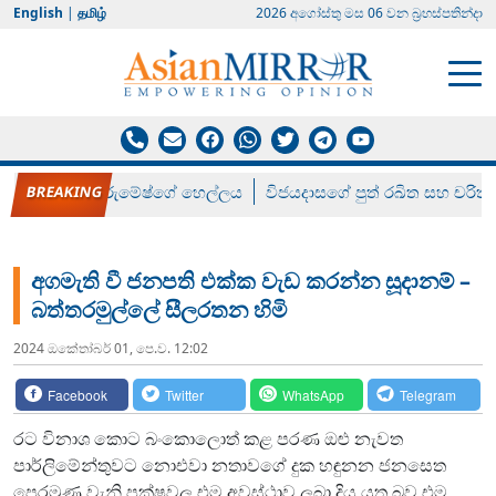
English
|
தமிழ்
2026 අගෝස්‍තු මස 06 වන බ්‍රහස්පතින්දා
රන් ගෙනා රුමේෂ්ගේ හෙල්ලය
විජයදාසගේ පුත් රඛිත සහ චරිත්
අගමැති වී ජනපති එක්ක වැඩ කරන්න සූදානම් –
බත්තරමුල්ලේ සීලරතන හිමි
2024 ඔක්‍තෝබර් 01, පෙ.ව. 12:02
Facebook
Twitter
WhatsApp
Telegram
රට විනාශ කොට බංකොලොත් කළ පරණ ඔළු නැවත
පාර්ලිමේන්තුවට නොඑවා නතාවගේ දුක හඳුනන ජනසෙත
පෙරමුණ වැනි පක්ෂවල එම අවස්ථාව ලබා දිය යුතු බව එම