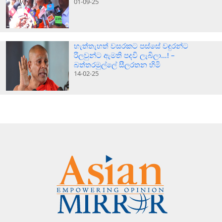
01-09-25
හැත්තැහත් වසරකට පස්සේ වඳුරන්ට
රිලවුන්ට ඇමති පදවි ලැබිලා…! –
බත්තරමුල්ලේ සීලරතන හිමි
14-02-25