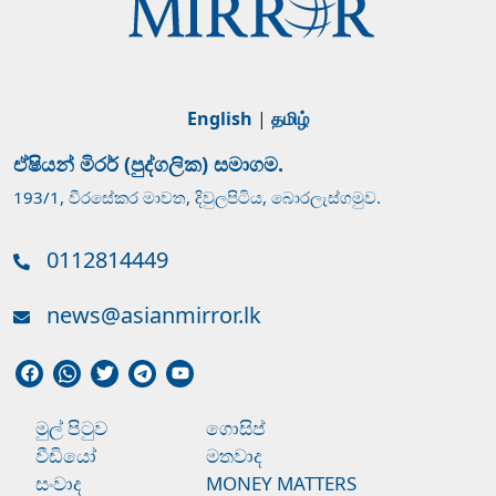
English
|
தமிழ்
ඒෂියන් මිරර් (පුද්ගලික) සමාගම.
193/1, වීරසේකර මාවත, දිවුලපිටිය, බොරලැස්ගමුව.
0112814449
news@asianmirror.lk
මුල් පිටුව
ගොසිප්
වීඩියෝ
මතවාද
සංවාද
MONEY MATTERS