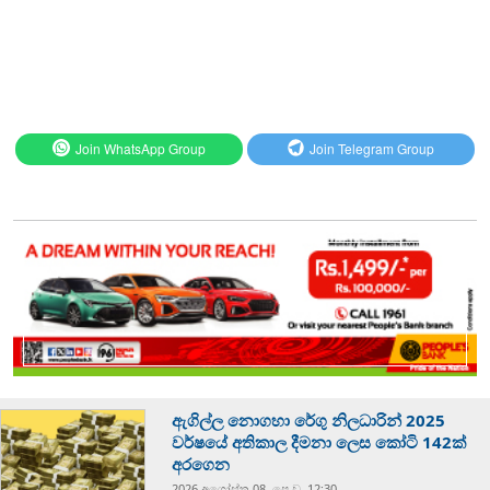
Join WhatsApp Group
Join Telegram Group
ඇගිල්ල නොගහා රේගු නිලධාරින් 2025
වර්ෂයේ අතිකාල දීමනා ලෙස කෝටි 142ක්
අරගෙන
2026 අගෝස්‍තු 08, පෙ.ව. 12:30