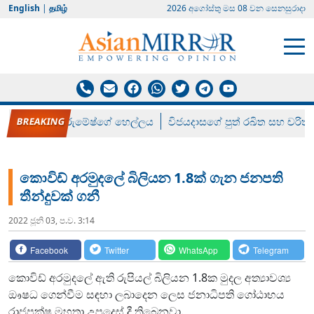
English
|
தமிழ்
2026 අගෝස්‍තු මස 08 වන සෙනසුරාදා
රන් ගෙනා රුමේෂ්ගේ හෙල්ලය
විජයදාසගේ පුත් රඛිත සහ චරිත්
කොවිඩ් අරමුදලේ බිලියන 1.8ක් ගැන ජනපති
තීන්දුවක් ගනී
2022 ජූනි 03, ප.ව. 3:14
Facebook
Twitter
WhatsApp
Telegram
කොවිඩ් අරමුදලේ ඇති රුපියල් බිලියන 1.8ක මුදල අත්‍යාවශ්‍ය
ඖෂධ ගෙන්වීම සඳහා ලබාදෙන ලෙස ජනාධිපති ගෝඨාභය
රාජපක්ෂ මහතා උපදෙස් දී තිබෙනවා.