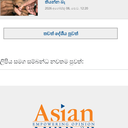
තියන්න බෑ
2026 අගෝස්‍තු 08, පෙ.ව. 12:20
තවත් දේශීය පුවත්
ලිපිය සමග සම්බන්ධ නවතම පුවත්: