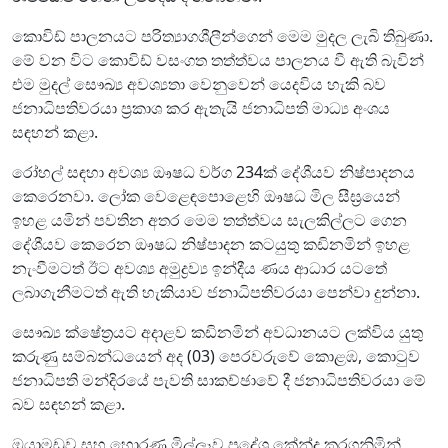
කොවිඩ් පාලනයට පරිත්‍යාගශීලීන්ගෙන් මෙම මුදල ලැබි තිබුණා.
මේ වන විට කොවිඩ් වසංගත තත්ත්වය පාලනය වී ඇති බැවින්
එම මුදල් සෞඛ්‍ය අවශ්‍යතා වෙනුවෙන් යෙදවිය හැකි බව
ජනාධිපතිවරයා ප්‍රකාශ කර ඇතැයි ජනාධිපති මාධ්‍ය අංශය
සඳහන් කළා.
රෝහල් සඳහා අවශ්‍ය ඖෂධ වර්ග 234ක් දේශීයව නිෂ්පාදනය
කෙරෙනවා. ලෝක වෙළෙඳපොළෙහි ඖෂධ මිල සීඝ්‍රයෙන්
ඉහළ යමින් පවතින අතර මෙම තත්ත්වය සැලකිල්ලට ගෙන
දේශීයව කෙරෙන ඖෂධ නිෂ්පාදන කටයුතු කඩිනමින් ඉහළ
නැංවීමටත් ඊට අවශ්‍ය අමුද්‍රව්‍ය ඉන්දීය ණය ආධාර යටතේ
ලබාගැනීමටත් ඇති හැකියාව ජනාධිපතිවරයා පෙන්වා දුන්නා.
සෞඛ්‍ය ක්ෂේත්‍රයට අදාළව කඩිනමින් අවධානයට ලක්විය යුතු
කරුණු සම්බන්ධයෙන් අද (03) පෙරවරුවේ කොළඹ, කොටුව
ජනාධිපති මන්දිරයේ පැවති සාකච්ඡාවේ දී ජනාධිපතිවරයා මේ
බව සඳහන් කළා.
ඔයාමඩුව සහ හොරණ මිල්ලෑව ප්‍රදේශ කේන්ද්‍ර කරගනිමින්