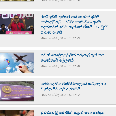
රටේ ඉඩම් අක්කර දාස් ගාණක් අයිති
පන්සල්වලට… දිට්වා හානි වුණ අයට
දෙන්නවත් ඉඩම් නැත්තේ ඒකයි…! – බුද්ධ
ශාසන ඇමති
2026 අගෝස්‍තු 08, පෙ.ව. 12:29
ගුවන් තොටුපළවලින් සරුංගල් ඈත් කර
තබන්නැයි ඉල්ලීමක්!
2026 අගෝස්‍තු 08, පෙ.ව. 12:28
පේරාදෙණිය විශ්වවිද්‍යාලයේ කටයුතු 10
වැනිදා සිට යළි ඇරඹෙයි
2026 අගෝස්‍තු 08, පෙ.ව. 12:22
වුවමනා වූ පමණින් පළාත් සභා ඡන්දය