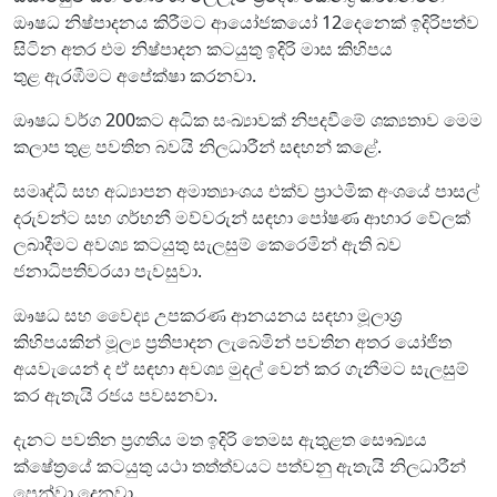
ඖෂධ නිෂ්පාදනය කිරීමට ආයෝජකයෝ 12දෙනෙක් ඉදිරිපත්ව
සිටින අතර එම නිෂ්පාදන කටයුතු ඉදිරි මාස කිහිපය
තුළ ඇරඹීමට අපේක්ෂා කරනවා.
ඖෂධ වර්ග 200කට අධික සංඛ්‍යාවක් නිපදවීමේ ශක්‍යතාව මෙම
කලාප තුළ පවතින බවයි නිලධාරීන් සඳහන් කළේ.
සමෘද්ධි සහ අධ්‍යාපන අමාත්‍යාංශය එක්ව ප්‍රාථමික අංශයේ පාසල්
දරුවන්ට සහ ගර්භනී මව්වරුන් සඳහා පෝෂණ ආහාර වේලක්
ලබාදීමට අවශ්‍ය කටයුතු සැලසුම් කෙරෙමින් ඇති බව
ජනාධිපතිවරයා පැවසුවා.
ඖෂධ සහ වෛද්‍ය උපකරණ ආනයනය සඳහා මූලාශ්‍ර
කිහිපයකින් මූල්‍ය ප්‍රතිපාදන ලැබෙමින් පවතින අතර යෝජිත
අයවැයෙන් ද ඒ සඳහා අවශ්‍ය මුදල් වෙන් කර ගැනීමට සැලසුම්
කර ඇතැයි රජය පවසනවා.
දැනට පවතින ප්‍රගතිය මත ඉදිරි තෙමස ඇතුළත සෞඛ්‍යය
ක්ෂේත්‍රයේ කටයුතු යථා තත්ත්වයට පත්වනු ඇතැයි නිලධාරීන්
පෙන්වා දෙනවා.