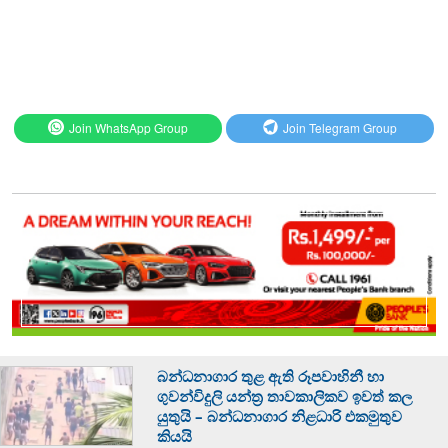
Join WhatsApp Group
Join Telegram Group
බන්ධනාගාර තුළ ඇති රූපවාහිනී හා
ගුවන්විදුලි යන්ත්‍ර තාවකාලිකව ඉවත් කල
යුතුයි – බන්ධනාගාර නිළධාරි එකමුතුව
කියයි