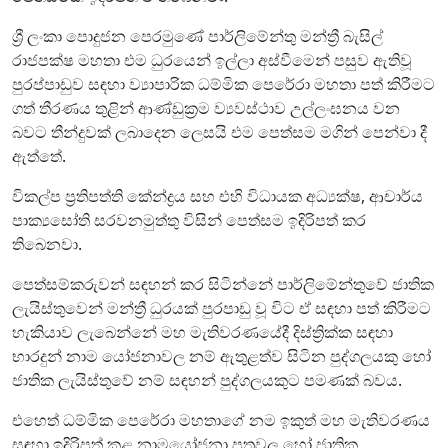
ශ්‍රී ලංකා පොදුජන පෙරමුණේ පාර්ලිමේන්තු මන්ත්‍රී බැසිල්
රාජපක්ෂ මහතා එම ධුරයෙන් ඉල්ලා අස්වීමෙන් පසුව ඇතිවූ
පුරප්පාඩුව සඳහා ව්‍යාපාරික ධම්මික පෙරේරා මහතා පත් කිරීමට
ගත් තීරණය තුළින් ආණ්ඩුක්‍රම ව්‍යවස්ථාව උල්ලංඝනය වන
බවට තීන්දුවක් ලබාදෙන ලෙසයි එම පෙත්සම මගින් පෙන්වා දී
ඇත්තේ.
විකල්ප ප්‍රතිපත්ති කේන්ද්‍රය සහ එහි විධායක අධ්‍යක්ෂ, ආචාර්ය
පාක්‍යසෝති සරවනමුත්තු විසින් පෙත්සම ඉදිරිපත් කර
තිබෙනවා.
පෙත්සම්කරුවන් සඳහන් කර සිටින්නේ පාර්ලිමේන්තුවේ ජාතික
ලැයිස්තුවෙන් මන්ත්‍රී ධුරයක් පුරපාඩු වූ විට ඒ සඳහා පත් කිරීමට
හැකියාව ලැබෙන්නේ මහ මැතිවරණයේදී දිස්ත්‍රික්ක සඳහා
භාරදුන් නාම යෝජනාවල නම් ඇතුළත්ව සිටින පුද්ගලයකු හෝ
ජාතික ලැයිස්තුවේ නම් සඳහන් පුද්ගලයකුට පමණක් බවය.
එහෙත් ධම්මික පෙරේරා මහතාගේ නම ඉකුත් මහ මැතිවරණය
සඳහා ඉදිරිපත් කළ නාමයෝජනා පත්‍රවල හෝ ජාතික