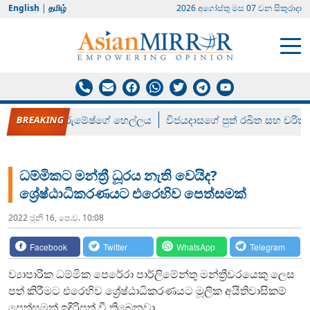
English
|
தமிழ்
2026 අගෝස්‍තු මස 07 වන සිකුරාදා
රන් ගෙනා රුමේෂ්ගේ හෙල්ලය
විජයදාසගේ පුත් රඛිත සහ චරිත්
ධම්මිකට මන්ත්‍රී ධූරය නැති වෙයිද?
ශ්‍රේෂ්ඨාධිකරණයට එරෙහිව පෙත්සමක්
2022 ජූනි 16, පෙ.ව. 10:08
Facebook
Twitter
WhatsApp
Telegram
ව්‍යාපාරික ධම්මික පෙරේරා පාර්ලිමේන්තු මන්ත්‍රීවරයෙකු ලෙස
පත් කිරීමට එරෙහිව ශ්‍රේෂ්ඨාධිකරණයට මූලික අයිතිවාසිකම්
පෙත්සමක් ඉදිරිපත් වී තිබෙනවා.