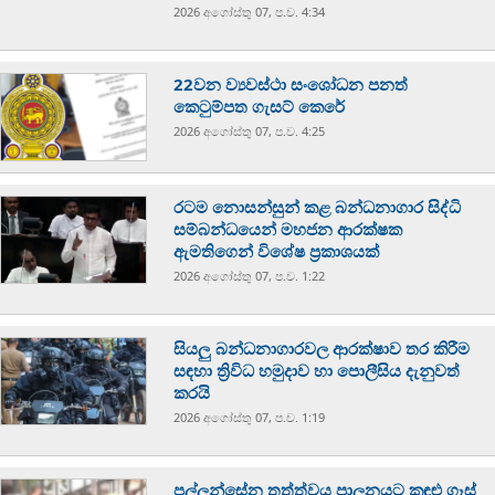
2026 අගෝස්‍තු 07, ප.ව. 4:34
22වන ව්‍යවස්ථා සංශෝධන පනත්
කෙටුම්පත ගැසට් කෙරේ
2026 අගෝස්‍තු 07, ප.ව. 4:25
රටම නොසන්සුන් කළ බන්ධනාගාර සිද්ධි
සම්බන්ධයෙන් මහජන ආරක්ෂක
ඇමතිගෙන් විශේෂ ප්‍රකාශයක්
2026 අගෝස්‍තු 07, ප.ව. 1:22
සියලු බන්ධනාගාරවල ආරක්ෂාව තර කිරීම
සඳහා ත්‍රිවිධ හමුදාව හා පොලීසිය දැනුවත්
කරයි
2026 අගෝස්‍තු 07, ප.ව. 1:19
පල්ලන්සේන තත්ත්වය පාලනයට කඳුළු ගෑස්