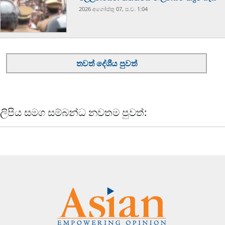
2026 අගෝස්‍තු 07, ප.ව. 1:04
තවත් දේශීය පුවත්
ලිපිය සමග සම්බන්ධ නවතම පුවත්: