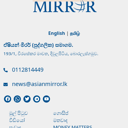
English
|
தமிழ்
ඒෂියන් මිරර් (පුද්ගලික) සමාගම.
193/1, වීරසේකර මාවත, දිවුලපිටිය, බොරලැස්ගමුව.
0112814449
news@asianmirror.lk
මුල් පිටුව
ගොසිප්
වීඩියෝ
මතවාද
සංවාද
MONEY MATTERS