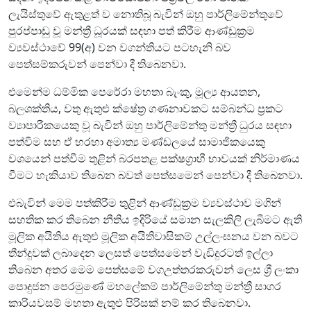
ලැයිස්තුවේ ඇතුළත් ව නොතිබූ බැවින් ඔහු පාර්ලිමේන්තුවේ
පුරප්පාඩු වූ මන්ත්‍රී ධූරයක් සඳහා පත් කිරීම ආණ්ඩුක්‍රම
ව්‍යවස්ථාවේ 99(අ) වන වගන්තියට පටහැනි බව
පෙත්සම්කරුවන් පෙන්වා දී තිබෙනවා.
එමෙන්ම ධම්මික පෙරේරා මහතා බැංකු, මූල්‍ය ආයතන,
බලශක්තිය, වතු ඇතුළු ක්ෂේත්‍ර ගණනාවකට සම්බන්ධ ප්‍රකට
ව්‍යාපාරිකයෙකු වූ බැවින් ඔහු පාර්ලිමේන්තු මන්ත්‍රී ධුරය සඳහා
පත්වීම සහ ඒ හරහා අමාත්‍ය මණ්ඩලයේ සාමාජිකයෙකු
වශයෙන් පත්වීම තුළින් බරපතළ පක්ෂග්‍රාහී භාවයක් නිර්මාණය
වීමට හැකියාව තිබෙන බවත් පෙත්සමෙන් පෙන්වා දී තිබෙනවා.
එබැවින් මෙම පත්කිරීම තුළින් ආණ්ඩුක්‍රම ව්‍යවස්ථාව මගින්
සහතික කර තිබෙන නීතිය ඉදිරියේ සමාන සැලකිලි ලැබීමට ඇති
මූලික අයිතිය ඇතුළු මූලික අයිතිවාසිකම් උල්ලංඝනය වන බවට
තීන්දුවක් ලබාදෙන ලෙසත් පෙත්සමෙන් වැඩිදුරටත් ඉල්ලා
තිබෙන අතර මෙම පෙත්සමේ වගඋත්තරකරුවන් ලෙස ශ්‍රී ලංකා
පොදුජන පෙරමුණේ මහලේකම් පාර්ලිමේන්තු මන්ත්‍රී සාගර
කාරියවසම් මහතා ඇතුළු පිරිසක් නම් කර තිබෙනවා.