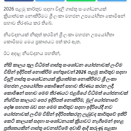
2026 පළමු කාර්තුව සදහා විදුලි ගාස්තු සංශෝධනයක්
ක්‍රියාත්මක නොකිරීමට ශ්‍රී ලංකා මහජන උපයෝගිතා කොමිෂන්
සභාව තීරණය කර තිබේ.
නිවේදනයක් නිකුත් කරමින් ශ්‍රී ලංකා මහජන උපයෝගීතා
කොමිසම මෙය ප්‍රකාශයට පත් කර ඇත.
ඊට අදාළ නිවේදනය පහතින්,
නිසි කාලය තුල විධිමත් ගාස්තු සංශෝධන යෝජනාවක් ලංවිම
විසින් ඉදිරිපත් නොකිරීම හේතුවෙන් 2026 පළමු කාර්තුව සදහා
විදුලි ගාස්තු සංශෝධනයක් ක්‍රියාත්මක නොකිරීමට ශ්‍රී ලංකා
මහජන උපයෝගිතා කොමිෂන් සභාව තීරණය කරන ලදී.
කොමිෂන් සභාව මෙම තීරණයට එළඹියේ විධිමත් යෝජනාවක්
නිශ්චිත කාලයට පෙර ඉදිරිපත් නොකිරීම, මුල් යෝජනාවේ
දෝෂ සහගත බව සහ මෙම කාර්තුව සදහා ඉදිරියේදී නව
යෝජනාවක් ලංවිම විසින් ඉදිරිපත්කරනු ලැබුවද කාර්තුවේ ඉතිරි
කෙටි කාලයක් සදහා සංශෝධනයක් ක්‍රියාවට නැගීමෙන් ඉහළ
ප්‍රතිශතයකින් ගාස්තු වෙනස්වීමේ අවාසි ආදි කරුණු සළකා