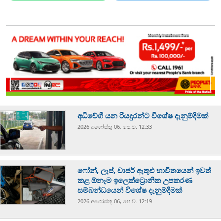
අධිවේගී යන රියදුරන්ට විශේෂ දැනුම්දීමක්
2026 අගෝස්‍තු 06, පෙ.ව. 12:33
ෆෝන්, ලැප්, චාජර් ඇතුළු භාවිතයෙන් ඉවත්
කළ ඕනෑම ඉලෙක්ට්‍රොනික උපකරණ
සම්බන්ධයෙන් විශේෂ දැනුම්දීමක්
2026 අගෝස්‍තු 06, පෙ.ව. 12:19