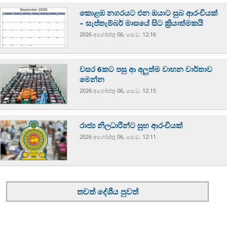
කොළඹ නගරයට එන ඔයාට සුබ ආරංචියක්
– සැප්තැම්බර් මාසයේ සිට ක්‍රියාත්මකයි
2026 අගෝස්‍තු 06, පෙ.ව. 12:16
වසර 6කට පසු ආ අලුත්ම වාහන වාර්තාව
මෙන්න
2026 අගෝස්‍තු 06, පෙ.ව. 12:15
රාජ්‍ය නිලධාරීන්ට සුභ ආරංචියක්
2026 අගෝස්‍තු 06, පෙ.ව. 12:11
තවත් දේශීය පුවත්