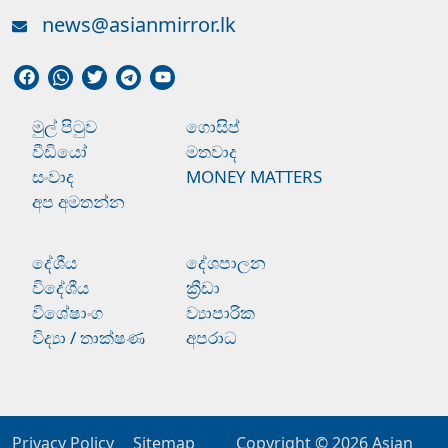
news@asianmirror.lk
මුල් පිටුව
ගොසිප්
වීඩියෝ
මතවාද
සංවාද
MONEY MATTERS
අප අමතන්න
දේශීය
දේශපාලන
විදේශීය
ක්‍රීඩා
විශේෂාංග
ව්‍යාපාරික
විද්‍යා / තාක්ෂණ
අපරාධ
Privacy Policy
Sitemap
Copyright © 2026
Asian