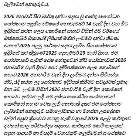
බැලීමෙන් අනතුරුවය.
2026 ජනවාරි සිට මාර්තු දක්වා සදහා වු ගාස්තු සංශෝධන
යෝජනාව පසුගිය වර්ෂයේ නොවැම්බර් 14 වැනි දින වන විට
ඉදිරිපත් කරන ලෙස කොමිෂන් සභාව විසින් එම වර්ෂයේ
ඔක්තෝබර් මාසයේදී ලිපියක් මගින් ලංවිමට දන්වා තිබිණ.
එහෙත් 2026 පළමු කාර්තුව සදහා ලංවිම සිය යෝජනාව
ඉදිරිපත් කර තිබුණේ 2025 දෙසැම්බර් 29 වැනි දිනය. එම
යෝජනාවේ පැවති දෝෂ හේතුවෙන් නිසි යෝජනාවක් 2026
ජනවාරි 8 වැනි දිනට පෙර ඉදිරිපත්කරන ලෙස කොමිෂන්
සභාව 2026 ජනවාරි 5 වැනි දින ලංවිමට දන්වා සිටියේය.
නිවැරැදි කරන ලද යෝජනාව ඉදිරිපත් කිරීමට තවදුරටත් ප්‍රමාද
වන බව ලංවිම විසින් 2026 ජනවාරි 8 වැනි දින කොමිෂන්
සභාවට දන්වන ලදී. මේ දක්වා සංශෝධිත යෝජනාවක්
කොමිෂන් සභාව වෙත ලැබී නොමැති අතර එම යෝජනාව
ලැබීමෙන් අනතුරුව සමාලෝචනය හා මහජන උපදේශන
වලින් පසුව ක්‍රියාවට නගනු හැකි වනුයේ 2026 පළමු කාර්තුවේ
අවසන් කාල පරිච්ඡේදය සදහාය. කාර්තුවේ කෙටි කාලයක්
සදහා ආදායම් හා වියදම් වෙනස්කම් ගැලපීමෙන් සංපේක්ෂව