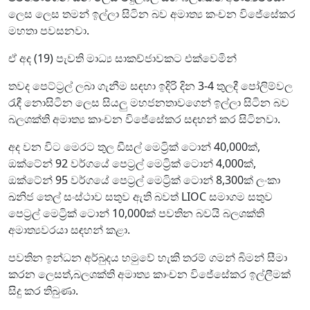
ලෙස ලෙස තමන් ඉල්ලා සිටින බව අමාත්‍ය කංචන විජේසේකර
මහතා පවසනවා.
ඒ අද (19) පැවති මාධ්‍ය සාකච්ජාවකට එක්වෙමින්
තවද පෙට්ට්‍රල් ලබා ගැනීම සඳහා ඉදිරි දින 3-4 තුලදී පෝලිම්වල
රැඳී නොසිටින ලෙස සියලු මහජනතාවගෙන් ඉල්ලා සිටින බව
බලශක්ති අමාත්‍ය කාංචන විජේසේකර සඳහන් කර සිටිනවා.
අද වන විට මෙරට තුල ඩීසල් මෙට්‍රික් ටොන් 40,000ක්,
ඔක්ටේන් 92 වර්ගයේ පෙට්‍රල් මෙට්‍රික් ටොන් 4,000ක්,
ඔක්ටේන් 95 වර්ගයේ පෙට්‍රල් මෙට්‍රික් ටොන් 8,300ක් ලංකා
ඛනිජ තෙල් සංස්ථාව සතුව ඇති බවත් LIOC සමාගම සතුව
පෙට්‍රල් මෙට්‍රික් ටොන් 10,000ක් පවතින බවයි බලශක්ති
අමාත්‍යවරයා සඳහන් කළා.
පවතින ඉන්ධන අර්බුදය හමුවේ හැකි තරම් ගමන් බිමන් සීමා
කරන ලෙසත්,බලශක්ති අමාත්‍ය කාංචන විජේසේකර ඉල්ලීමක්
සිදු කර තිබුණා.