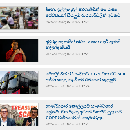
දීමනා ඉල්ලීම් මුල් කරගනිමින් මේ රාජ්‍ය
සේවකයන් සියලුම රාජකාරිවලින් ඉවතට
2026 අගෝස්‍තු 07, පෙ.ව. 12:29
අවුරුදු දෙකකින් ඩෙංගු නසන හැටි ඇමති
නලින්ද කියයි
2026 අගෝස්‍තු 07, පෙ.ව. 12:26
මෙට්‍රෝ බස් රථ සංඛ්‍යාව 2029 වන විට 500
දක්වා ඉහළ නැංවීමට රජයෙන් සැලසුම්
2026 අගෝස්‍තු 07, පෙ.ව. 12:24
භාණ්ඩාගාර කොල්ලයට භාණ්ඩාගාර
ලේකම්, මහ බැංකු අධිපති වගකිව යුතු යයි
COPF වාර්තාවෙන් හෙලිවෙලා..
2026 අගෝස්‍තු 07, පෙ.ව. 12:23