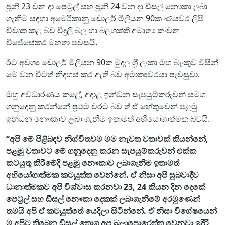
ජූනි 23 වන දා පෙට්‍රල් සහ ජූනි 24 වන දා ඩීසල් නෞකා ලබා
ගැනීම සඳහා අමෙරිකානු ඩොලර් මිලියන 90ක ණයවර ලිපි
විවෘත කළ බව විදුලි බල හා බලශක්ති අමාත්‍ය කංචන
විජේසේකර මහතා පවසයි.
ඊට අවශ්‍ය ඩොලර් මිලියන 90ක මුදල ශ්‍රී ලංකා මහ බැංකුව විසින්
මේ වන විටත් නිදහස් කර ඇති බව අමාත්‍යවරයා පැවසුවා.
ඔහු අවධාරණය කළේ, අදාළ ඉන්ධන සැපයුම්කරුවන් සමග
ගනුදෙනු කරන්නේ ප්‍රථම වරට බව ත් ඒ හේතුවෙන් පළමු
ඉන්ධන නෞකාව ලබා ගැනීම ඉතාමත් අභියෝගාත්මක බවයි.
“අපි මේ පිළිබඳව නිශ්චිතවම මම නැවත වතාවක් කියන්නේ,
පළමු වතාවට මේ ගනුදෙනු කරන සැපයුම්කරුවන් එක්ක
කටයුතු කිරීමේදී පළමු නෞකාව ලබාගැනීම ඉතාමත්
අභියෝගාත්මක කටයුත්ත වෙන්නේ. ඒ නිසා අපි සුබවාදීව
ධානාත්මකව අපි විශ්වාස කරනවා 23, 24 කියන දින දෙකේ
පෙට්‍රල් සහ ඩීසල් නෞකා දෙකක් ලබාගැනීමේ අරමුණෙන්
තමයි අපි ඒ කටයුත්තේ යෙදිලා සිටින්නේ.
ඒ නිසා විශේෂයෙන්
ම අපිට තිබෙන ඩීසල් තොග අප බලාපොරෙත්තු වෙනවා ඉදිරි