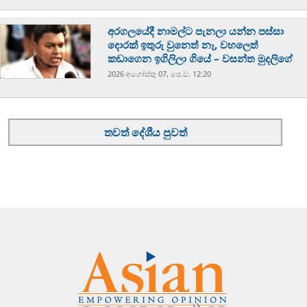
අරගලයේදී නාමල්ට පැනලා යන්න පස්ස‍ා
දොරක් ඉතුරු වුනෙත් නෑ, වහලෙත්
කඩාගෙන ඉගිලිලා ගියේ – වසන්ත මුදලිගේ
2026 අගෝස්‍තු 07, පෙ.ව. 12:20
තවත් දේශීය පුවත්