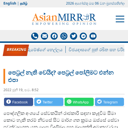
English
|
தமிழ்
2026 අගෝස්‍තු මස 06 වන බ්‍රහස්පතින්දා
රන් ගෙනා රුමේෂ්ගේ හෙල්ලය
විජයදාසගේ පුත් රඛිත සහ චරිත්
පෙට්‍රල් නැති වෙයිද? පෙට්‍රල් පෝලිමට එන්න
එපා
2022 ජූනි 19, ප.ව. 8:52
Facebook
Twitter
WhatsApp
Telegram
පෞද්ගලික අංශයේ සේවකයින් රාජකාරි සඳහා කැඳවීම සීමා
කොට හැකි තරම් නිවසේ සිට මාර්ග ගත ක්‍රමය ඔස්සේ සේවා
පවත්වාගෙන යන ලෙස විදුලිබල සහ බලශක්ති අමාත්‍යවරයා