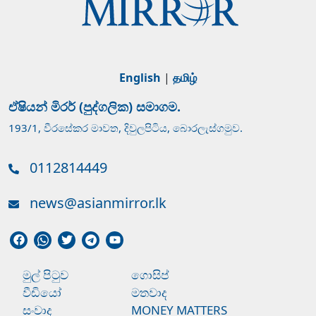
English
|
தமிழ்
ඒෂියන් මිරර් (පුද්ගලික) සමාගම.
193/1, වීරසේකර මාවත, දිවුලපිටිය, බොරලැස්ගමුව.
0112814449
news@asianmirror.lk
මුල් පිටුව
ගොසිප්
වීඩියෝ
මතවාද
සංවාද
MONEY MATTERS