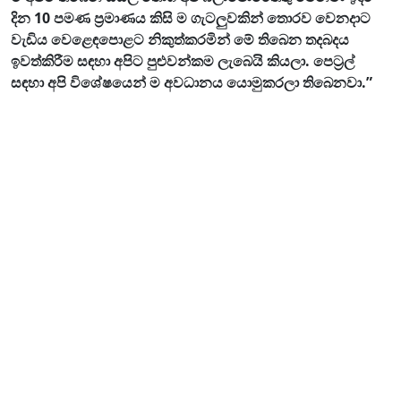
දින 10 පමණ ප්‍රමාණය කිසි ම ගැටලුවකින් තොරව වෙනදාට
වැඩිය වෙළෙඳපොළට නිකුත්කරමින් මේ තිබෙන තදබදය
ඉවත්කිරීම සඳහා අපිට පුළුවන්කම ලැබෙයි කියලා.
පෙට්‍රල්
සඳහා අපි විශේෂයෙන් ම අවධානය යොමුකරලා තිබෙනවා.”