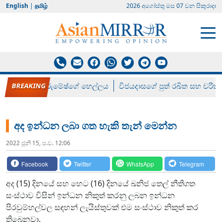
English
|
தமிழ்
2026 අගෝස්‍තු මස 07 වන සිකුරාදා
රන් ගෙනා රුමේෂ්ගේ හෙල්ලය
විජයදාසගේ පුත් රඛිත සහ චරිත්
අද ඉන්ධන ලබා ගත හැකි තැන් මෙන්න
2022 ජූනි 15, ප.ව. 12:06
Facebook
Twitter
WhatsApp
Telegram
අද (15) දිනයේ සහ හෙට (16) දිනයේ ඛනිජ තෙල් නීතිගත
සංස්ථාව විසින් ඉන්ධන නිකුත් කරනු ලබන ඉන්ධන
පිරවුම්හල්වල සඳහන් ලැයිස්තුවක් එම සංස්ථාව නිකුත් කර
තිබෙනවා.