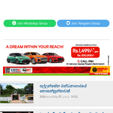
Join WhatsApp Group
Join Telegram Group
පල්ලන්සේන බන්ධනාගාරයේ
නොසන්සුන්තාවක්
2026 අගෝස්‍තු 07, පෙ.ව. 10:52