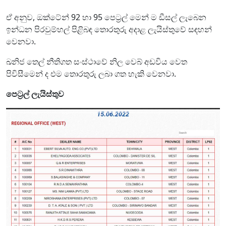
ඒ අනුව, ඔක්ටේන් 92 හා 95 පෙට්‍රල් මෙන් ම ඩීසල් ලැබෙන
ඉන්ධන පිරවුම්හල් පිළිබඳ තොරතුරු අදාළ ලැයිස්තුවේ සඳහන්
වෙනවා.
ඛනිජ තෙල් නීතිගත සංස්ථාවේ නිල වෙබ් අඩවිය වෙත
පිවිසීමෙන් ද එම තොරතුරු ලබා ගත හැකි වෙනවා.
පෙට්‍රල් ලැයිස්තුව