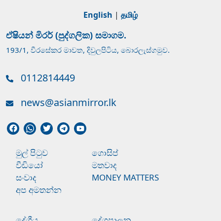
English
|
தமிழ்
ඒෂියන් මිරර් (පුද්ගලික) සමාගම.
193/1, වීරසේකර මාවත, දිවුලපිටිය, බොරලැස්ගමුව.
0112814449
news@asianmirror.lk
මුල් පිටුව
ගොසිප්
වීඩියෝ
මතවාද
සංවාද
MONEY MATTERS
අප අමතන්න
දේශීය
දේශපාලන