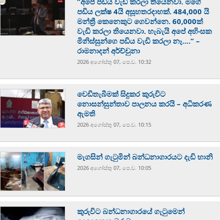
”අපේ පඩිය වැඩි කරලා තියෙනවා. මගේ
පඩිය ලක්ෂ 4යි අසූහතරදාහක්. 484,000 යි
මන්ත්‍රී කෙනෙකුට ගෙවන්නෙ. 60,000ක්
වැඩි කරලා තියෙනවා. හැබැයි අපේ අහිංසක
මිනිස්සුන්ගෙ පඩිය වැඩි කරලා නෑ….” –
රාමනාදන් අර්ච්චුනා
2026 අගෝස්‍තු 07, පෙ.ව. 10:32
වෙඩිතැබීමක් සිදුකර කුරුවිට
නොසන්සුන්තාව පාලනය කරයි – අධිකරණ
ඇමති
2026 අගෝස්‍තු 07, පෙ.ව. 10:15
මැගසින් ගැටුමින් බන්ධනාගාරයට දැඩි හානි
2026 අගෝස්‍තු 07, පෙ.ව. 10:05
කුරුවිට බන්ධනාගාරයේ ගැටුමෙන්