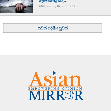
දෙදෙනෙකු මරුට
2026 අගෝස්‍තු 07, පෙ.ව. 9:35
තවත් දේශීය පුවත්