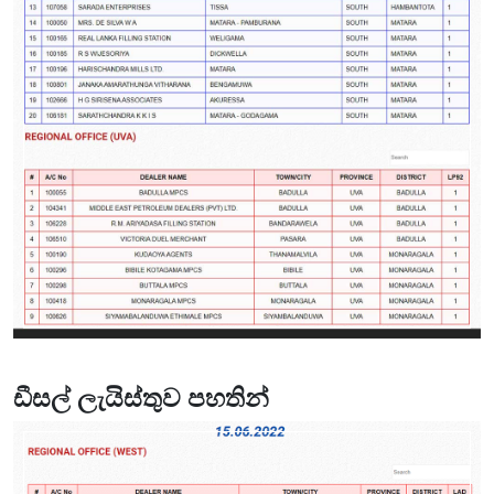
ඩීසල් ලැයිස්තුව පහතින්