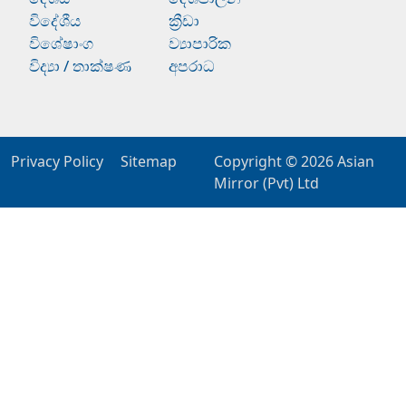
විදේශීය
ක්‍රීඩා
විශේෂාංග
ව්‍යාපාරික
විද්‍යා / තාක්ෂණ
අපරාධ
Privacy Policy
Sitemap
Copyright © 2026
Asian
Mirror (Pvt) Ltd