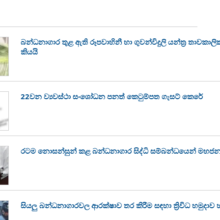
බන්ධනාගාර තුළ ඇති රූපවාහිනී හා ගුවන්විදුලි යන්ත්‍ර තාවකා
කියයි
22වන ව්‍යවස්ථා සංශෝධන පනත් කෙටුම්පත ගැසට් කෙරේ
රටම නොසන්සුන් කළ බන්ධනාගාර සිද්ධි සම්බන්ධයෙන් මහජන
සියලු බන්ධනාගාරවල ආරක්ෂාව තර කිරීම සඳහා ත්‍රිවිධ හමුදාව 