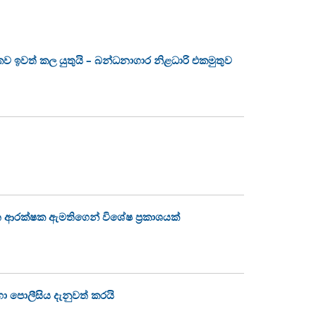
ලිකව ඉවත් කල යුතුයි – බන්ධනාගාර නිළධාරි එකමුතුව
 ආරක්ෂක ඇමතිගෙන් විශේෂ ප්‍රකාශයක්
හා පොලීසිය දැනුවත් කරයි