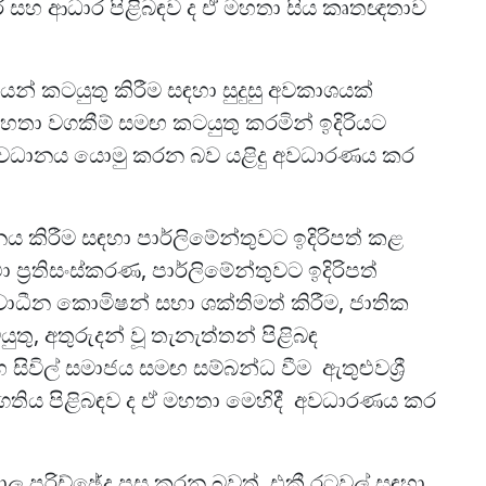
ර සහ ආධාර පිළිබඳව ද ඒ මහතා සිය කෘතඥතාව
න් කටයුතු කිරීම සඳහා සුදුසු අවකාශයක්
තා වගකීම් සමඟ කටයුතු කරමින් ඉදිරියට
 අවධානය යොමු කරන බව යළිදු අවධාරණය කර
 කිරීම සඳහා පාර්ලිමේන්තුවට ඉදිරිපත් කළ
ථා ප්‍රතිසංස්කරණ, පාර්ලිමේන්තුවට ඉදිරිපත්
වාධීන කොමිෂන් සභා ශක්තිමත් කිරීම, ජාතික
තු, අතුරුදන් වූ තැනැත්තන් පිළිබඳ
සිවිල් සමාජය සමඟ සම්බන්ධ වීම ඇතුළුවශ්‍රී
්‍රගතිය පිළිබඳව ද ඒ මහතා මෙහිදී අවධාරණය කර
ාල පරිච්ඡේද පසු කරන බවත්, එකී රටවල් සඳහා