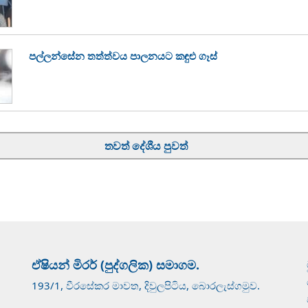
පල්ලන්සේන තත්ත්වය පාලනයට කඳුළු ගෑස්
තවත් දේශීය පුවත්
ඒෂියන් මිරර් (පුද්ගලික) සමාගම.
193/1, වීරසේකර මාවත, දිවුලපිටිය, බොරලැස්ගමුව.