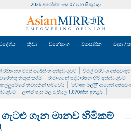
2026 අගෝස්‍තු මස 07 වන සිකුරාදා
විදේශීය
ක්‍රීඩා
විශේෂාංග
ව්‍යාපාරික
විද්‍යා 
් රඛිත සහ චරිත් අබේසිංහ අත්අඩංගුවට
විමල් වීරවංශ අත්අඩංගු
රෙන්තු නිකුත් කරයි
රාජාංගනේ සද්ධාරතන හිමි අත්අඩංගුවට
 කොල්ලුපිටියේ නිවසකින් හමුවෙයි
‘චොකා මල්ලි’ ආයෙත් අත්අඩං
්අඩංගුවට
ලාෆ්ස් ගෑස් මිල රුපියල් 1,070කින් ඉහළට
 ගැටළු ගැන මානව හිමිකම්
ි