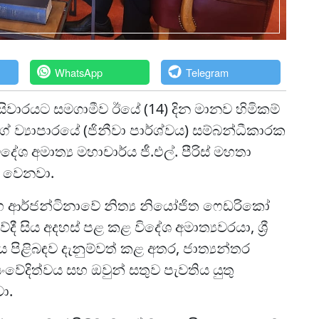
WhatsApp
Telegram
සිවාරයට සමගාමීව ඊයේ (14) දින මානව හිමිකම්
 ව්‍යාපාරයේ (ජිනීවා පාර්ශ්වය) සම්බන්ධීකාරක
විදේශ අමාත්‍ය මහාචාර්ය ජී.එල්. පීරිස් මහතා
ා වෙනවා.
හ ආර්ජන්ටිනාවේ නිත්‍ය නියෝජිත ෆෙඩරිකෝ
 සිය අදහස් පළ කළ විදේශ අමාත්‍යවරයා, ශ්‍රී
පිළිබඳව දැනුම්වත් කළ අතර, ජාත්‍යන්තර
ංවේදිත්වය සහ ඔවුන් සතුව පැවතිය යුතු
ා.