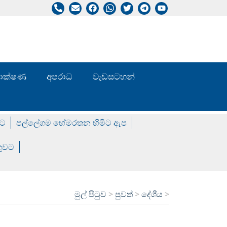
/ තාක්ෂණ
අපරාධ
වැඩසටහන්
වට
පල්ලේගම හේමරතන හිමිට ඇප
ගුවට
මුල් පිටුව
>
පුවත්
>
දේශීය
>