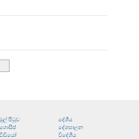
මුල් පිටුව
දේශීය
ගොසිප්
දේශපාලන
වීඩියෝ
විදේශීය