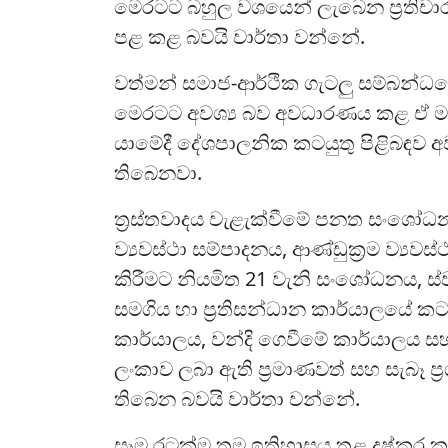
මෙරටට බහුල වශයෙන් ලැබෙන ප්‍රතිචා
පළ කළ බවයි වාර්තා වන්නේ.
වත්මන් සමාජ-ආර්ථික ගැටලු සම්බන්ධයෙ
මෙරටට අවශ්‍ය බව අවධාරණය කළ ඒ මහ
යාමේදී දේශපාලනික කටයුතු පිළිබඳව
තිබෙනවා.
ත්‍රස්තවාදය වැළැක්වීමේ පනත සංශෝධනය
ව්‍යවස්ථා සම්පාදනය, ආණ්ඩුක්‍රම ව්‍යවස්
කිරීමට නියමිත 21 වැනි සංශෝධනය, ස්
සමගිය හා ප්‍රතිසන්ධාන කාර්යාලයේ කටයු
කාර්යාලය, වන්දි ගෙවීමේ කාර්යාලය සහ 
ලංකාව ලබා ඇති ප්‍රමාණවත් සහ සැබෑ ප
තිබෙන බවයි වාර්තා වන්නේ.
සෑම රටක්ම තම ඉතිහාසය තුළ දුෂ්කර ක