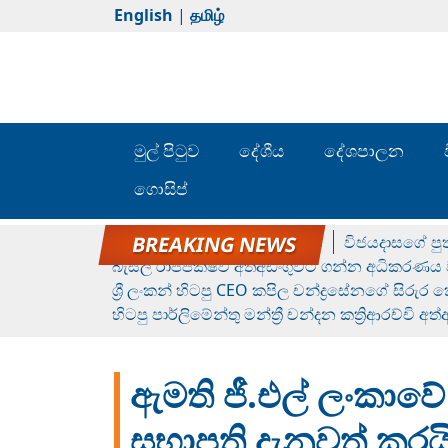
English
|
தமிழ்
මුල් පිටුව
දේශීය
දේශපාලන
ගොසිප්
රන් ගෙනා රුමේෂ්ගේ හෙල්ලය
විජයදාසගේ පුත
බැසිල් රාජපක්ෂව අත්අඩංගුවට ගන්න අධිකරණය ව
ශ්‍රී ලංකන් හිටපු CEO කපිල චන්ද්‍රසේනගේ සිරුර
හිටපු පාර්ලිමේන්තු මන්ත්‍රී චන්දන කත්‍රිආරච්චි අත
ඇමති ජී.එල් ලංකාවේ
සභාපති දැනුවත් කරය