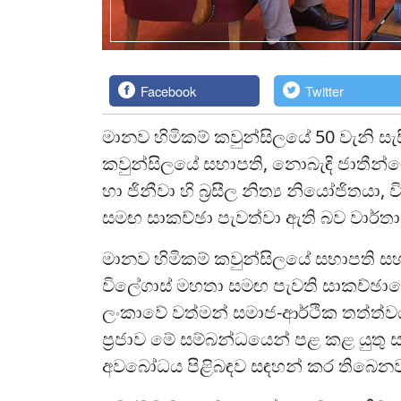
Facebook
Twitter
මානව හිමිකම් කවුන්සිලයේ 50 වැනි සැ
කවුන්සිලයේ සභාපති, නොබැඳි ජාතීන්ගේ
හා ජිනීවා හි බ්‍රසීල නිත්‍ය නියෝජිතයා, 
සමඟ සාකච්ඡා පැවත්වා ඇති බව වාර්ත
මානව හිමිකම් කවුන්සිලයේ සභාපති ස
විලේගාස් මහතා සමඟ පැවති සාකච්ඡාවේදී
ලංකාවේ වත්මන් සමාජ-ආර්ථික තත්ත්වය 
ප්‍රජාව මේ සම්බන්ධයෙන් පළ කළ යුතු ස
අවබෝධය පිළිබඳව සඳහන් කර තිබෙනව