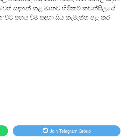
ු බවත් සඳහන් කළ මානව හිමිකම් කවුන්සිලයේ
ලංකාවට සහය වීම සඳහා සිය කැමැත්ත පළ කර
Join Telegram Group