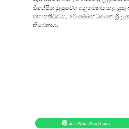
විශේෂිත වූ ප්‍රවේශ අනුගමනය කළ යුත
සභාපතිවරයා, මේ සම්බන්ධයෙන් ශ්‍රී 
තිබෙනවා.
Join WhatsApp Group