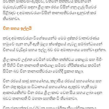
පවතින සාකච්ඡා ඇතුළුව, වත්මන් තත්ත්වය කඩිනමින්
මැඩපැවැත්වීම සඳහා ශ්‍රී ලංකා රජය විසින් ගනු ලැබූ පියවර
පිළිබඳව ද අමාත්‍යවරයා විසින් තානාපතිවරයා දැනුවත් කර
තිබෙනවා.
චීන සහය ඉල්ලයි
තවද අමාත්‍යවරයා විශේෂයෙන්ම මෙම දුෂ්කර වාතාවරණය
හමුවේ පැන නැගී ඇති මූල්‍ය ක්ෂේත්‍රයේ ගැටලු සම්බන්ධයෙන්
චීනයේ වැඩිදුර සහය ඉල්ලූ බව එම අමාත්‍යාංශය පෙන්වා දුන්නා.
ශ්‍රී ලංකාවේ උද්ගත වෙමින් පවතින තත්ත්වය කොළඹ සහ බීජිං
හි පිහිටි චීන තානාපති කාර්යාල සමීපව නිරීක්ෂණය කරමින්
සිටින බව චීන තානාපතිවරයා මෙහිදී ප්‍රකාශ කළා.
චීන රජයේ සෘජු සහයෝගය, කලාපීය රජයේ සහයෝගය සහ
චීන රතු කුරුස සංවිධානයේ සහයෝගය ඇතුළුව හැකි සෑම
ආකාරයකින්ම චීන රජය ශ්‍රී ලංකාව වෙත සිය සහය ලබා දෙන
බවට තානාපති චී මහතා සහතික වී තිබෙනවා.
චීන ජාත්‍යන්තර සංවර්ධන සහයෝගිතා නියෝජිතායතනය