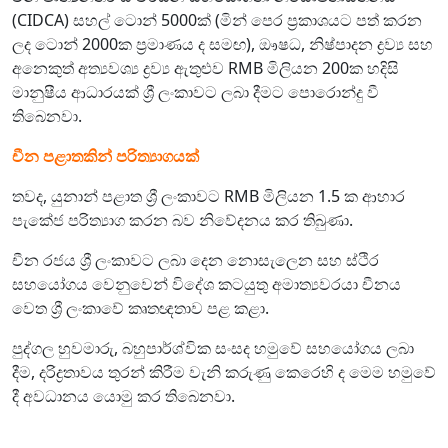
(CIDCA) සහල් ටොන් 5000ක් (මින් පෙර ප්‍රකාශයට පත් කරන
ලද ටොන් 2000ක ප්‍රමාණය ද සමඟ), ඖෂධ, නිෂ්පාදන ද්‍රව්‍ය සහ
අනෙකුත් අත්‍යවශ්‍ය ද්‍රව්‍ය ඇතුළුව RMB මිලියන 200ක හදිසි
මානුෂීය ආධාරයක් ශ්‍රී ලංකාවට ලබා දීමට පොරොන්දු වී
තිබෙනවා.
චීන පළාතකින් පරිත්‍යාගයක්
තවද, යුනාන් පළාත ශ්‍රී ලංකාවට RMB මිලියන 1.5 ක ආහාර
පැකේජ පරිත්‍යාග කරන බව නිවේදනය කර තිබුණා.
චීන රජය ශ්‍රී ලංකාවට ලබා දෙන නොසැලෙන සහ ස්ථිර
සහයෝගය වෙනුවෙන් විදේශ කටයුතු අමාත්‍යවරයා චීනය
වෙත ශ්‍රී ලංකාවේ කෘතඥතාව පළ කළා.
පුද්ගල හුවමාරු, බහුපාර්ශ්වික සංසද හමුවේ සහයෝගය ලබා
දීම, දරිද්‍රතාවය තුරන් කිරීම වැනි කරුණු කෙරෙහි ද මෙම හමුවේ
දී අවධානය යොමු කර තිබෙනවා.