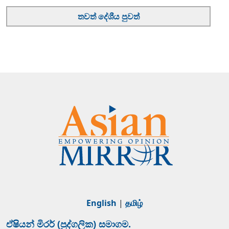
තවත් දේශීය පුවත්
English
|
தமிழ்
ඒෂියන් මිරර් (පුද්ගලික) සමාගම.