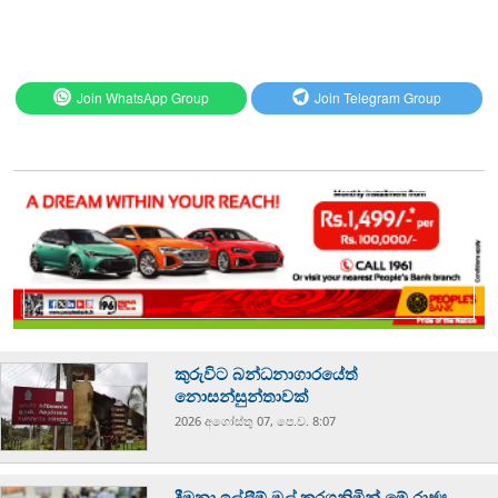
Join WhatsApp Group
Join Telegram Group
කුරුවිට බන්ධනාගාරයේත්
නොසන්සුන්තාවක්
2026 අගෝස්‍තු 07, පෙ.ව. 8:07
දීමනා ඉල්ලීම් මුල් කරගනිමින් මේ රාජ්‍ය