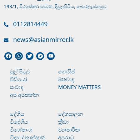
193/1, වීරසේකර මාවත, දිවුලපිටිය, බොරලැස්ගමුව.
0112814449
news@asianmirror.lk
මුල් පිටුව
ගොසිප්
වීඩියෝ
මතවාද
සංවාද
MONEY MATTERS
අප අමතන්න
දේශීය
දේශපාලන
විදේශීය
ක්‍රීඩා
විශේෂාංග
ව්‍යාපාරික
විද්‍යා / තාක්ෂණ
අපරාධ