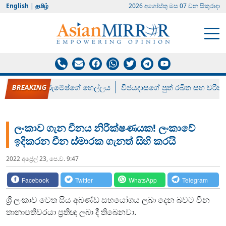
English
|
தமிழ்
2026 අගෝස්‍තු මස 07 වන සිකුරාදා
රන් ගෙනා රුමේෂ්ගේ හෙල්ලය
විජයදාසගේ පුත් රඛිත සහ චරිත්
ලංකාව ගැන චීනය නිරීක්ෂණයක! ලංකාවේ
ඉදිකරන චීන ස්මාරක ගැනත් සිහි කරයි
2022 අප්‍රේල් 23, පෙ.ව. 9:47
Facebook
Twitter
WhatsApp
Telegram
ශ්‍රී ලංකාව වෙත සිය අඛණ්ඩ සහයෝගය ලබා දෙන බවට චීන
තානාපතිවරයා ප්‍රතිඥා ලබා දී තිබෙනවා.