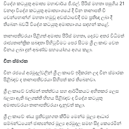
විදේශ කටයුතු අමාත්‍ය මහාචාර්ය ජී.එල්. පීරිස් මහතා පසුගිය 21
වනදා විදේශ කටයුතු අමාත්‍යාංශයේ දී චීන තානාපති චී
චෙන්හොන්ග් මහතා හමුවූ අවස්ථාවේදී එම ප්‍රතිඥා ලබා දී
තිබෙන බවයි විදේශ කටයුතු අමාත්‍යාංශය සඳහන් කළේ.
තානාපතිවරයා පිළිගත් අමාත්‍ය පීරිස් මහතා, දෙරට අතර විධිමත්
රාජ්‍යතාන්ත්‍රික සබඳතා පිහිටුවීමට පෙර සිටම ශ්‍රී ලංකාව වෙත
චීනය ලබා දුන් අඛණ්ඩ සහයෝගය අගය කළා.
චීන ස්මාරක
චීන රජයේ අරමුදල්වලින් ශ්‍රී ලංකාවේ ඉදිකරන ලද චීන ස්මාරක
පිළිබඳව ද තානාපතිවරයා සිහිපත් කර තිබෙනවා.
ශ්‍රී ලංකාවේ වත්මන් තත්ත්වය සහ ආර්ථිකයට අහිතකර ලෙස
බලපා ඇති බලශක්ති හිඟය පිළිබඳව ද විදේශ කටයුතු
අමාත්‍යවරයා තානාපතිවරයා දැනුවත් කළා.
ශ්‍රී ලංකාවේ ණය ප්‍රතිව්‍යූහගත කිරීම මෙන්ම මූල්‍ය ආධාර
සම්බන්ධයෙන් ජාත්‍යන්තර මූල්‍ය අරමුදල සමඟ සිදු කෙරෙමින්