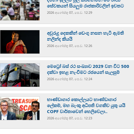
සේවකයන් සියලුම රාජකාරිවලින් ඉවතට
2026 අගෝස්‍තු 07, පෙ.ව. 12:29
අවුරුදු දෙකකින් ඩෙංගු නසන හැටි ඇමති
නලින්ද කියයි
2026 අගෝස්‍තු 07, පෙ.ව. 12:26
මෙට්‍රෝ බස් රථ සංඛ්‍යාව 2029 වන විට 500
දක්වා ඉහළ නැංවීමට රජයෙන් සැලසුම්
2026 අගෝස්‍තු 07, පෙ.ව. 12:24
භාණ්ඩාගාර කොල්ලයට භාණ්ඩාගාර
ලේකම්, මහ බැංකු අධිපති වගකිව යුතු යයි
COPF වාර්තාවෙන් හෙලිවෙලා..
2026 අගෝස්‍තු 07, පෙ.ව. 12:23