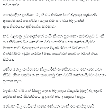
පවසනවා.
පෞද්ගලික ඉන්ධන ටැංකි රථ හිමියන්ගේ බලපත්‍ර හැකිනම්
අහෝසි කර පෙන්වන ලෙස එම සංගමය බලශක්ති
ඇමතිවරයාට අභියෝග කරනවා.
නව බලපත්‍ර ලබාදෙන්නේ යැයි කියන සුරංගනා කථාවලට ටැංකි
රථ හිමියන් බිය නොවන බව පෙන්වා දෙන ශාන්ත සිල්වා
මහතා නව බලපත්‍රයක් ගෙන ටැංකි රථයක් ධාවනයට
එක්කිරීමට අඩුම තරමින් මාස හයක්වත් ගතවන බවත් කියා
සිටියා.
ඛනිජ තෙල් සංස්ථාවේ නිලධාරීන් ඇමතිවරයාව නොමඟ යවා
තිබීම නිසා එතුමා ගැන කණගාටු වන බවයි ශාන්ත සිල්වා මහතා
ප්‍රකාශ කළා.
ටැංකි රථ හිමියන් සියලු දෙනා බලපත්‍රය විකුණා මුදල් බැංකුවේ
තැම්පත් කර ජීවත්වීමට සූදානම් බව ද සඳහන් කළා.
ඉන්ධන මිල වැඩීමත් සමඟ ඉන්ධන ටැංකි රථ ගාස්තු වැඩි