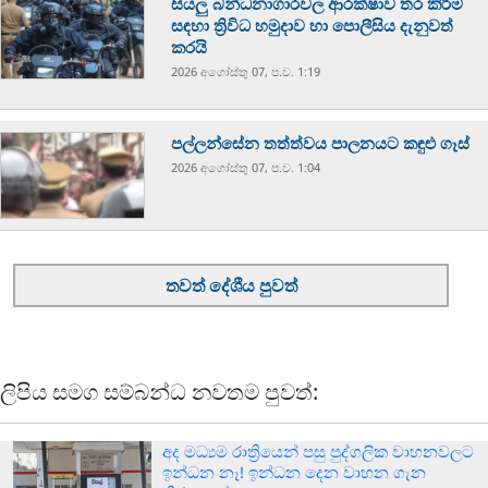
සියලු බන්ධනාගාරවල ආරක්ෂාව තර කිරීම
සඳහා ත්‍රිවිධ හමුදාව හා පොලීසිය දැනුවත්
කරයි
2026 අගෝස්‍තු 07, ප.ව. 1:19
පල්ලන්සේන තත්ත්වය පාලනයට කඳුළු ගෑස්
2026 අගෝස්‍තු 07, ප.ව. 1:04
තවත් දේශීය පුවත්
ලිපිය සමග සම්බන්ධ නවතම පුවත්:
අද මධ්‍යම රාත්‍රියෙන් පසු පුද්ගලික වාහනවලට
ඉන්ධන නෑ! ඉන්ධන දෙන වාහන ගැන