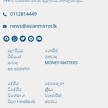
193/1, වීරසේකර මාවත, දිවුලපිටිය, බොරලැස්ගමුව.
0112814449
news@asianmirror.lk
මුල් පිටුව
ගොසිප්
වීඩියෝ
මතවාද
සංවාද
MONEY MATTERS
අප අමතන්න
දේශීය
දේශපාලන
විදේශීය
ක්‍රීඩා
විශේෂාංග
ව්‍යාපාරික
විද්‍යා / තාක්ෂණ
අපරාධ