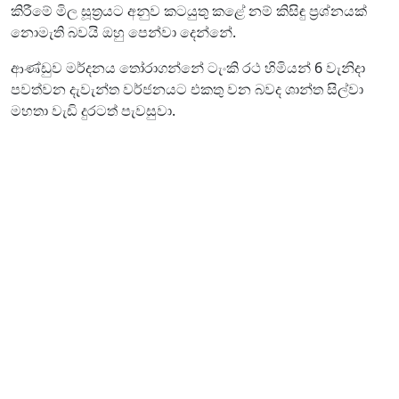
කිරීමේ මිල සූත්‍රයට අනුව කටයුතු කළේ නම් කිසිඳු ප්‍රශ්නයක්
නොමැති බවයි ඔහු පෙන්වා දෙන්නේ.
ආණ්ඩුව මර්දනය තෝරාගන්නේ ටැංකි රථ හිමියන් 6 වැනිදා
පවත්වන දැවැන්ත වර්ජනයට එකතු වන බවද ශාන්ත සිල්වා
මහතා වැඩි දුරටත් පැවසුවා.