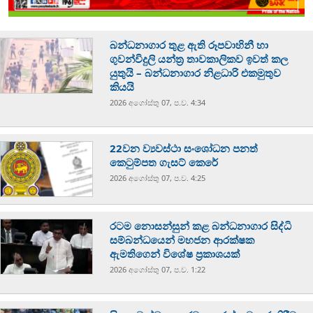
බන්ධනාගාර තුළ ඇති රූපවාහිනී හා
ගුවන්විදුලි යන්ත්‍ර තාවකාලිකව ඉවත් කල
යුතුයි – බන්ධනාගාර නිළධාරි එකමුතුව
කියයි
2026 අගෝස්‍තු 07, ප.ව. 4:34
22වන ව්‍යවස්ථා සංශෝධන පනත්
කෙටුම්පත ගැසට් කෙරේ
2026 අගෝස්‍තු 07, ප.ව. 4:25
රටම නොසන්සුන් කළ බන්ධනාගාර සිද්ධි
සම්බන්ධයෙන් මහජන ආරක්ෂක
ඇමතිගෙන් විශේෂ ප්‍රකාශයක්
2026 අගෝස්‍තු 07, ප.ව. 1:22