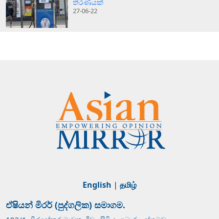
තීරණයක්
27-06-22
English
|
தமிழ்
ඒෂියන් මිරර් (පුද්ගලික) සමාගම.