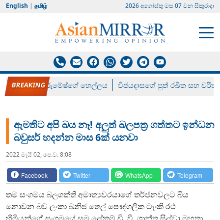
English
|
தமிழ்
2026 අගෝස්‍තු මස 07 වන සිකුරාදා
රන් ගෙනා රුමේෂ්ගේ හෙල්ලය
විජයදාසගේ පුත් රඛිත සහ චරිත්
ඇමතිට අපි බය නෑ! අලුත් බලපත්‍ර ගත්තට ඉන්ධන
බවුසර් හදන්න මාස 6ක් යනවා
2022 මැයි 02, පෙ.ව. 8:08
Facebook
Twitter
WhatsApp
Telegram
තම සංගමය බලශක්ති අමාත්‍යවරයාගේ තර්ජනවලට බිය
නොවන බව ලංකා ඛනිජ තෙල් පෞද්ගලික ටැංකි රථ
හිමියන්ගේ සංගමයේ සම ලේකම් ඩී. වී. ශාන්ත සිල්වා මහතා