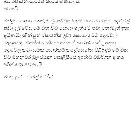
බව රසායනාගාරයේ කාර්ය මණ්ඩලය
පවසයි.
මත්ද්‍රව්‍ය සඳහා ඇබ්බැහි වූවන් එම ඖෂධ සොයා මෙම දොරවල්
කඩා දැමුවේද, මේ වන විට සොයා ගැනීමට පවා නොමැති ඉතා
අධික මිලකින් යුත් රසායනික ද්‍රව්‍ය සොයා මෙම දොරවල්
කැඩුවේද , එසේත් නැත්නම් වෙනත් කාරණාවක් උදෙසා
දොරවල් කඩා යමක් සොරකම් කළේද යන්න පිළිබඳව මේ වන
විට මහනුවර මූලස්ථාන පොලිසියේ අපරාධ විමර්ශන අංශය
පරීක්ෂණ පවත්වයි.
මහනුවර – කමල් සුරවීර