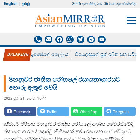
English
|
தமிழ்
2026 අගෝස්‍තු මස 06 වන බ්‍රහස්පතින්දා
රන් ගෙනා රුමේෂ්ගේ හෙල්ලය
විජයදාසගේ පුත් රඛිත සහ චරිත්
මහනුවර ජාතික රෝහලේ රසායනාගාරයට
හොරු ඇතුළු වෙයි
2022 ජූනි 21, පෙ.ව. 10:41
Facebook
Twitter
WhatsApp
Telegram
කිසියම් පිරිසක් මහනුවර ජාතික රෝහලේ අණුක වෛරස්වේදී
රසායනාගාරයේ දොරටු කිහිපයක් කඩා රසායනාගාර පරිශ්‍රයට
ඇතුල්වීම සම්බන්ධයෙන් මහනුවර මූලස්ථාන පොලිසියේ