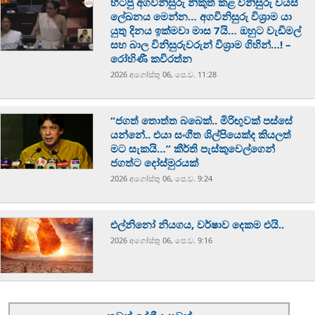
හිටපු අගවිනිසුරු නිකුත් කළ විනිසුරු වයස්
ලේඛනය මෙන්න… අගවිනිසුරු විශ්‍රාම යා
යුතු දිනය ඉක්මවා මාස 7යි… ඔහුට වැඩිමල්
සහ බාල විනිසුරුවරුන් විශ්‍රාම ගිහින්…! –
රෝහිණී කවිරත්න
2026 අගෝස්‍තු 06, පෙ.ව. 11:28
“ජගත් තොත්ත බබෙක්.. මිරිඟුවක් පස්සේ
යන්නේ.. එයා සංගීත ශිල්පියෙක්ද කියලත්
මට සැකයි…” කීර්ති පැස්කුවෙල්ගෙන්
ජගත්ට දෝස්මුරයක්
2026 අගෝස්‍තු 06, පෙ.ව. 9:24
එල්නිනෝ නියගය, වර්ෂාව දෙකම එයි..
2026 අගෝස්‍තු 06, පෙ.ව. 9:16