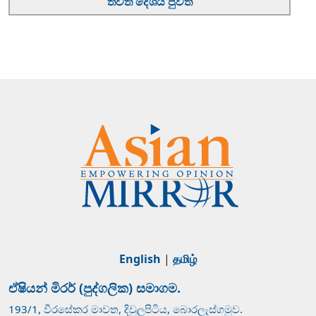
තවත් දේශීය පුවත්
English
|
தமிழ்
ඒෂියන් මිරර් (පුද්ගලික) සමාගම.
193/1, වීරසේකර මාවත, දිවුලපිටිය, බොරලැස්ගමුව.