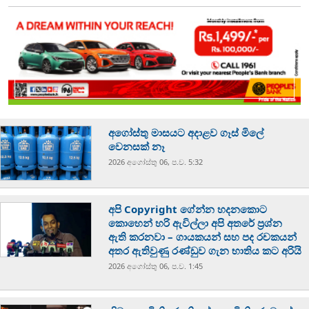
අගෝස්තු මාසයට අදාළව ගෑස් මිලේ
වෙනසක් නෑ
2026 අගෝස්‍තු 06, ප.ව. 5:32
අපි Copyright ගේන්න හදනකොට
කොහෙන් හරි ඇවිල්ලා අපි අතරේ ප්‍රශ්න
ඇති කරනවා – ගායකයන් සහ පද රචකයන්
අතර ඇතිවුණු රණ්ඩුව ගැන භාතිය කට අරියි
2026 අගෝස්‍තු 06, ප.ව. 1:45