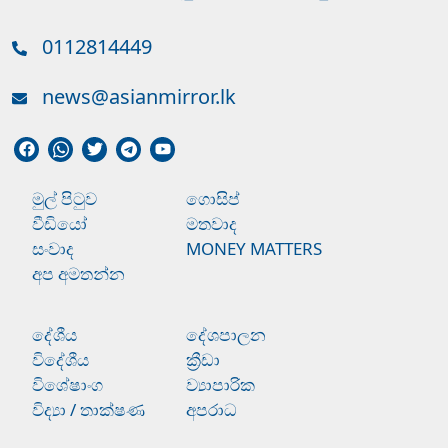
0112814449
news@asianmirror.lk
මුල් පිටුව
ගොසිප්
වීඩියෝ
මතවාද
සංවාද
MONEY MATTERS
අප අමතන්න
දේශීය
දේශපාලන
විදේශීය
ක්‍රීඩා
විශේෂාංග
ව්‍යාපාරික
විද්‍යා / තාක්ෂණ
අපරාධ