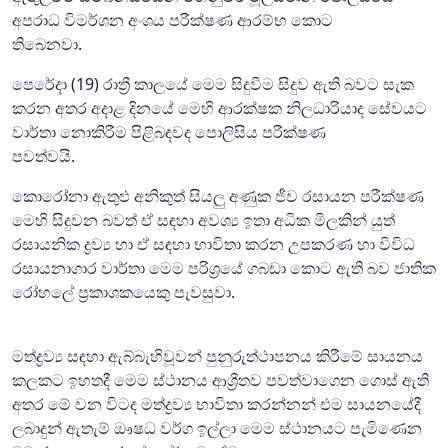
අපරාධ විමර්ශන අංශය පරීක්ෂණ ආරම්භ කොට
තිබෙනවා.
පෙරේදා (19) රාත්‍රී කාලයේ මෙම සිදුවීම සිදුව ඇති බවට සැක
කරන අතර අදාළ දිනයේ මෙහි ආරක්ෂක නිලධාරියාද සේවයට
වාර්තා නොකිරීම පිළිබඳවද පොලිසිය පරීක්ෂණ
පවත්වයි.
කොරෝනා ඇතුළු අනිකුත් සියලු අණුක ජීව රසායන පරීක්ෂණ
මෙහි සිදුවන බවත් ඒ සඳහා අවශ්‍ය ඉතා අධික මිලකින් යුත්
රසායනික ද්‍රව්‍ය හා ඒ සඳහා භාවිතා කරන උපකරණ හා විවිධ
රසායනාගාර වාර්තා මෙම පරිශ්‍රයේ ගබඩා කොට ඇති බව ජාතික
රෝහලේ ප්‍රකාශකයෙකු පැවසුවා.
මත්ද්‍රව්‍ය සඳහා ඇබ්බැහිවූවන් පුනුරුත්ථාපනය කිරීමේ සායනය
කලකට ඉහතදී මෙම ස්ථානය ආශ්‍රීතව පවත්වාගෙන ගොස් ඇති
අතර මේ වන විටද මත්ද්‍රව්‍ය භාවිතා කරන්නන් එම සායනයේදී
ලබාදුන් ඇතැම් ඖෂධ වර්ග ඉල්ලා මෙම ස්ථානයට පැමිණෙන