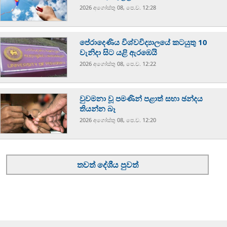
2026 අගෝස්‍තු 08, පෙ.ව. 12:28
පේරාදෙණිය විශ්වවිද්‍යාලයේ කටයුතු 10
වැනිදා සිට යළි ඇරඹෙයි
2026 අගෝස්‍තු 08, පෙ.ව. 12:22
වුවමනා වූ පමණින් පළාත් සභා ඡන්දය
තියන්න බෑ
2026 අගෝස්‍තු 08, පෙ.ව. 12:20
තවත් දේශීය පුවත්