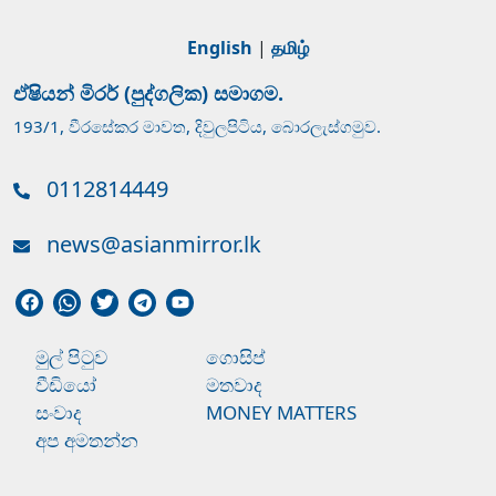
English
|
தமிழ்
ඒෂියන් මිරර් (පුද්ගලික) සමාගම.
193/1, වීරසේකර මාවත, දිවුලපිටිය, බොරලැස්ගමුව.
0112814449
news@asianmirror.lk
මුල් පිටුව
ගොසිප්
වීඩියෝ
මතවාද
සංවාද
MONEY MATTERS
අප අමතන්න