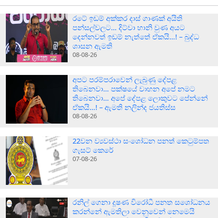
රටේ ඉඩම් අක්කර දාස් ගාණක් අයිති
පන්සල්වලට… දිට්වා හානි වුණ අයට
දෙන්නවත් ඉඩම් නැත්තේ ඒකයි…! – බුද්ධ
ශාසන ඇමති
08-08-26
අපට පරම්පරාවෙන් ලැබුණු දේපළ
තිබෙනවා… පක්ෂයේ වාහන අපේ නමට
තිබෙනවා… අපේ දේපළ ලොකුවට පේන්නේ
ඒකයි…! – ඇමති නලින්ද ජයතිස්ස
08-08-26
22වන ව්‍යවස්ථා සංශෝධන පනත් කෙටුම්පත
ගැසට් කෙරේ
07-08-26
රනිල් ගෙනා දූෂණ විරෝධී පනත සශෝධනය
කරන්නේ ඇමතිලා වෙනුවෙන් නෙමෙයි