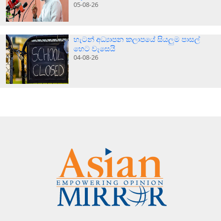
05-08-26
හැටන් අධ්‍යාපන කලාපයේ සියලුම පාසල්
හෙට වැසෙයි
04-08-26