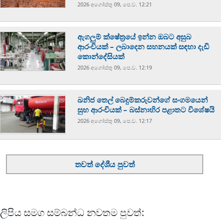
2026 අගෝස්‍තු 09, පෙ.ව. 12:21
ඇගලුම් ක්ෂේත්‍රයේ ඉන්න ඔබට අසුබ
ආරංචියක් – ලබාදෙන සහනයක් සඳහා දැඩි
කොන්දේසියක්
2026 අගෝස්‍තු 09, පෙ.ව. 12:19
ඛනිජ තෙල් බෙදුම්කරුවන්ගේ සංගමයෙන්
සුභ ආරංචියක් – බස්නාහිර පළාතට විශේෂයි
2026 අගෝස්‍තු 09, පෙ.ව. 12:17
තවත් දේශීය පුවත්
ලිපිය සමග සම්බන්ධ නවතම පුවත්: