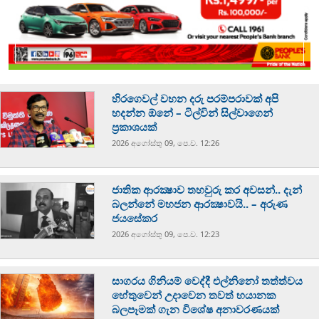
හිරගෙවල් වහන දරු පරම්පරාවක් අපි
හදන්න ඕනේ – ටිල්වින් සිල්වාගෙන්
ප්‍රකාශයක්
2026 අගෝස්‍තු 09, පෙ.ව. 12:26
ජාතික ආරක්‍ෂාව තහවුරු කර අවසන්.. දැන්
බලන්නේ මහජන ආරක්‍ෂාවයි.. – අරුණ
ජයසේකර
2026 අගෝස්‍තු 09, පෙ.ව. 12:23
සාගරය ගිනියම් වෙද්දී එල්නිනෝ තත්ත්වය
හේතුවෙන් උදාවෙන තවත් භයානක
බලපෑමක් ගැන විශේෂ අනාවරණයක්