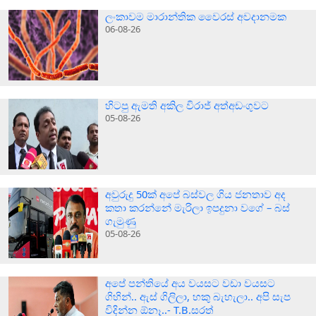
ලංකාවම මාරාන්තික වෛරස් අවදානමක
06-08-26
හිටපු ඇමති අකිල විරාජ් අත්අඩංගුවට
05-08-26
අවුරුදු 50ක් අපේ බස්වල ගිය ජනතාව අද
කතා කරන්නේ මැරිලා ඉපදුනා වගේ – බස්
ගැමුණු
05-08-26
අපේ පන්තියේ අය වයසට වඩා වයසට
ගිහින්.. ඇස් ගිලිලා, හකු බැහැලා.. අපි සැප
විදින්න ඕනෑ..- T.B.සරත්