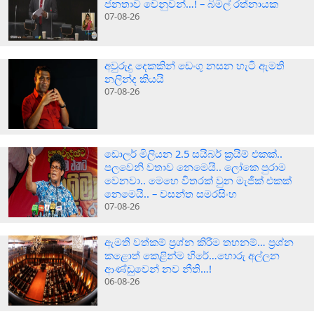
ජනතාව වෙනුවන්…! – බිමල් රත්නායක
07-08-26
අවුරුදු දෙකකින් ඩෙංගු නසන හැටි ඇමති
නලින්ද කියයි
07-08-26
ඩොලර් මිලියන 2.5 සයිබර් ක‍්‍රයිම් එකක්..
පලවෙනි වතාව නෙමෙයි.. ලෝකෙ පුරාම
වෙනවා.. මෙහෙ විතරක් වුන මැජික් එකක්
නෙමෙයි.. – වසන්ත සමරසිංහ
07-08-26
ඇමති වත්කම් ප්‍රශ්න කිරීම තහනම්… ප්‍රශ්න
කළොත් කෙළින්ම හිරේ…හොරු අල්ලන
ආණ්ඩුවෙන් නව නීති…!
06-08-26