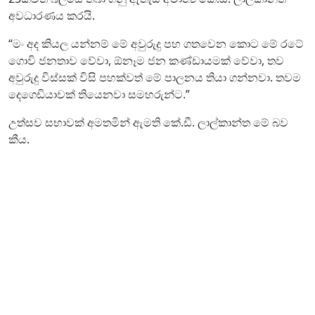
අවධාරණය කරයි.
“මං අද කියල යන්නම් මේ අවුරුදු පහ ගතවෙන කොට මේ රටේ
ගොවි ජනතාව වේවා, ඕනෑම ජන කණ්ඩායමක් වේවා, තව
අවුරුදු විස්සක් විසි පහක්වත් මේ පාලනය තියා ගන්නවා. තවම
දෙගෙඩියාවක් තියෙනවා සමහරුන්ට.”
උත්සව සභාවක් අමතමින් ඇමති කේ.ඩී. ලාල්කාන්ත මේ බව
කීය.