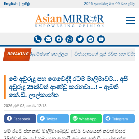
English
|
தமிழ்
2026 අගෝස්‍තු මස 09 වන ඉරිදා
රන් ගෙනා රුමේෂ්ගේ හෙල්ලය
විජයදාසගේ පුත් රඛිත සහ චරිත්
මේ අවුරුදු පහ ගෙවෙද්දි රටම මාලිමාවට… අපි
අවුරුදු 25ක්වත් ආණ්ඩු කරනවා…! – ඇමති
කේ.ඩී. ලාල්කාන්ත
2026 ජූනි 08, පෙ.ව. 12:18
Facebook
Twitter
WhatsApp
Telegram
මේ රටේ ජනතාව මාලිමාණ්ඩුව අවම වශයෙන් තවත් වසර
25ක්වත් බලයේ තබා ගනු ඇතැයි අමාත්‍ය කේ.ඩී. ලාල්කාන්ත