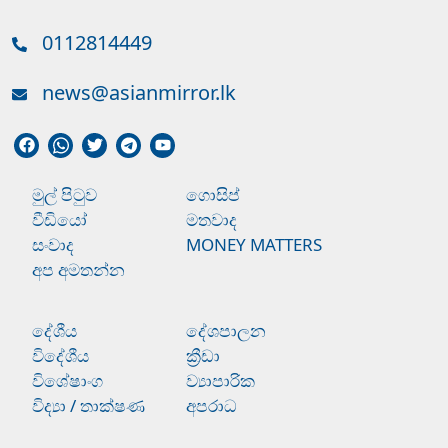
0112814449
news@asianmirror.lk
මුල් පිටුව
ගොසිප්
වීඩියෝ
මතවාද
සංවාද
MONEY MATTERS
අප අමතන්න
දේශීය
දේශපාලන
විදේශීය
ක්‍රීඩා
විශේෂාංග
ව්‍යාපාරික
විද්‍යා / තාක්ෂණ
අපරාධ