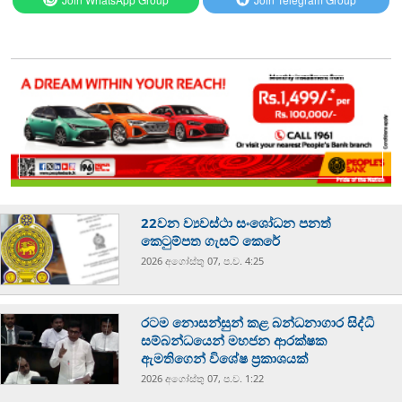
22වන ව්‍යවස්ථා සංශෝධන පනත්
කෙටුම්පත ගැසට් කෙරේ
2026 අගෝස්‍තු 07, ප.ව. 4:25
රටම නොසන්සුන් කළ බන්ධනාගාර සිද්ධි
සම්බන්ධයෙන් මහජන ආරක්ෂක
ඇමතිගෙන් විශේෂ ප්‍රකාශයක්
2026 අගෝස්‍තු 07, ප.ව. 1:22