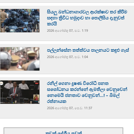
සියලු බන්ධනාගාරවල ආරක්ෂාව තර කිරීම
සඳහා ත්‍රිවිධ හමුදාව හා පොලීසිය දැනුවත්
කරයි
2026 අගෝස්‍තු 07, ප.ව. 1:19
පල්ලන්සේන තත්ත්වය පාලනයට කඳුළු ගෑස්
2026 අගෝස්‍තු 07, ප.ව. 1:04
රනිල් ගෙනා දූෂණ විරෝධී පනත
සශෝධනය කරන්නේ ඇමතිලා වෙනුවෙන්
නෙමෙයි ජනතාව වෙනුවන්…! – බිමල්
රත්නායක
2026 අගෝස්‍තු 07, පෙ.ව. 11:37
තවත් දේශීය පුවත්