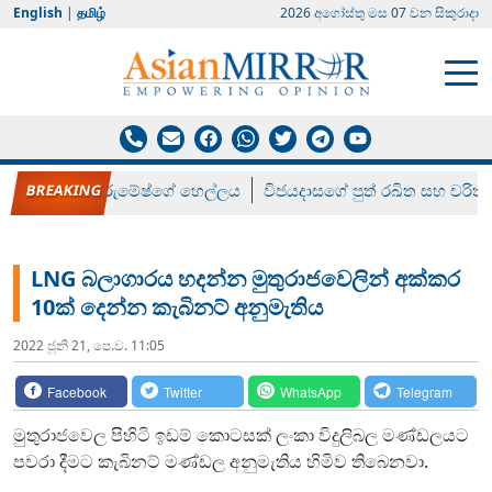
English
|
தமிழ்
2026 අගෝස්‍තු මස 07 වන සිකුරාදා
රන් ගෙනා රුමේෂ්ගේ හෙල්ලය
විජයදාසගේ පුත් රඛිත සහ චරිත්
LNG බලාගාරය හදන්න මුතුරාජවෙලින් අක්කර
10ක් දෙන්න කැබිනට් අනුමැතිය
2022 ජූනි 21, පෙ.ව. 11:05
Facebook
Twitter
WhatsApp
Telegram
මුතුරාජවෙල පිහිටි ඉඩම් කොටසක් ලංකා විදුලිබල මණ්ඩලයට
පවරා දීමට කැබිනට් මණ්ඩල අනුමැතිය හිමිව තිබෙනවා.