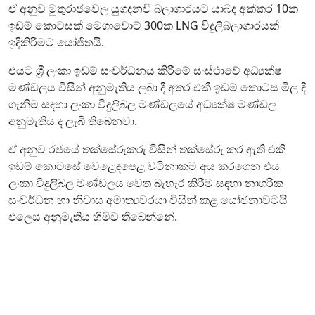
ඒ අනුව මුතුරාජවෙල යුගදනවි බලාගාරයට යාබද අක්කර 10ක
ඉඩම් කොටසක් මෙගාවොට් 300ක LNG විදුලිබලාගාරයක්
ඉදිකිරීමට යෝජිතයි.
එයට ශ්‍රී ලංකා ඉඩම් සංවර්ධනය කිරීමේ සංස්ථාවේ අධ්‍යක්ෂ
මණ්ඩලය විසින් අනුමැතිය ලබා දී අතර එකී ඉඩම් කොටස මිල දී
ගැනීම සඳහා ලංකා විදුලිබල මණ්ඩලයේ අධ්‍යක්ෂ මණ්ඩල
අනුමැතිය ද ලැබී තිබෙනවා.
ඒ අනුව රජයේ තක්සේරුකරු විසින් තක්සේරු කර ඇති එකී
ඉඩම් කොටසේ වෙළෙඳපෙළ වටිනාකම අය කරගෙන එය
ලංකා විදුලිබල මණ්ඩලය වෙත බැහැර කිරීම සඳහා නාගරික
සංවර්ධන හා නිවාස අමාත්‍යවරයා විසින් කළ යෝජනාවටයි
එලෙස අනුමැතිය හිමිව තිබෙන්නේ.