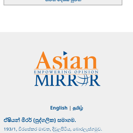
English
|
தமிழ்
ඒෂියන් මිරර් (පුද්ගලික) සමාගම.
193/1, වීරසේකර මාවත, දිවුලපිටිය, බොරලැස්ගමුව.