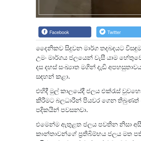
Facebook
Twitter
දෛනිකව සිදුවන මාර්ග තදබදයට විසඳුමක
උමං මාර්ගය ජලයෙන් වැසී යාම හේතුවෙ
දස දහස් සංඛ්‍යාත මගින් දැඩි අපහසුතාව
සඳහන් කළා.
එහිදී මුල් කාලයේදී ජලය එක්රැස් වු
කිරීමට බලධාරීන් පියවර ගෙන තිබුණත
පදිකයින් පවසනවා.
එමෙන්ම ඇතුළත ජලය පවතින නිසා අ
කාන්තාවන්ගේ ප්‍රතිබිම්භය ජලය මත ප