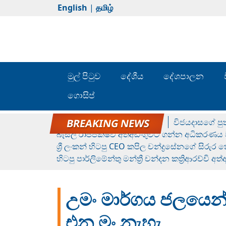
English
|
தமிழ்
මුල් පිටුව
දේශීය
දේශපාලන
ගොසිප්
රන් ගෙනා රුමේෂ්ගේ හෙල්ලය
විජයදාසගේ පුත
බැසිල් රාජපක්ෂව අත්අඩංගුවට ගන්න අධිකරණය ව
ශ්‍රී ලංකන් හිටපු CEO කපිල චන්ද්‍රසේනගේ සිරුර
හිටපු පාර්ලිමේන්තු මන්ත්‍රී චන්දන කත්‍රිආරච්චි අත
උමං මාර්ගය ජලයෙන්
එන මං නැහැ