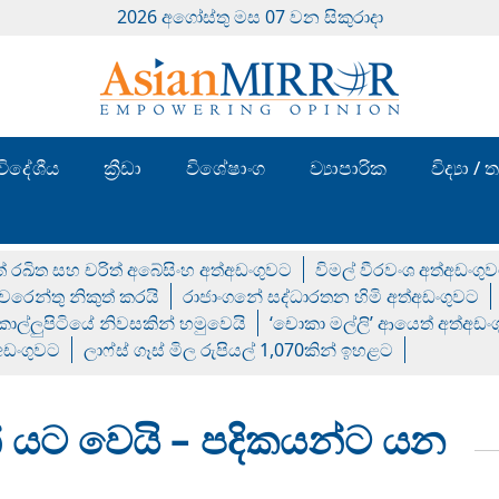
2026 අගෝස්‍තු මස 07 වන සිකුරාදා
විදේශීය
ක්‍රීඩා
විශේෂාංග
ව්‍යාපාරික
විද්‍යා 
් රඛිත සහ චරිත් අබේසිංහ අත්අඩංගුවට
විමල් වීරවංශ අත්අඩංගු
රෙන්තු නිකුත් කරයි
රාජාංගනේ සද්ධාරතන හිමි අත්අඩංගුවට
 කොල්ලුපිටියේ නිවසකින් හමුවෙයි
‘චොකා මල්ලි’ ආයෙත් අත්අඩං
්අඩංගුවට
ලාෆ්ස් ගෑස් මිල රුපියල් 1,070කින් ඉහළට
 යට වෙයි – පදිකයන්ට යන