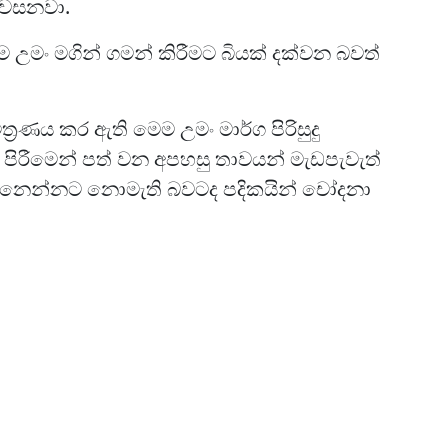
පවසනවා.
ම උමං මගින් ගමන් කිරීමට බියක් දක්වන බවත්
ත්‍රණය කර ඇති මෙම උමං මාර්ග පිරිසුදු
ිරීමෙන් පත් වන අපහසු තාවයන් මැඩපැවැත්
පෙනෙන්නට නොමැති බවටද පදිකයින් චෝදනා