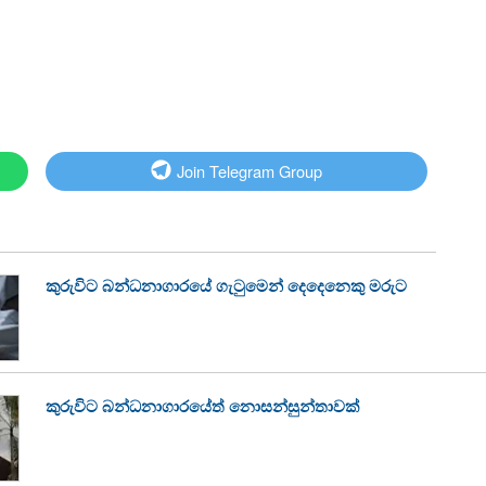
Join Telegram Group
කුරුවිට බන්ධනාගාරයේ ගැටුමෙන් දෙදෙනෙකු මරුට
කුරුවිට බන්ධනාගාරයේත් නොසන්සුන්තාවක්