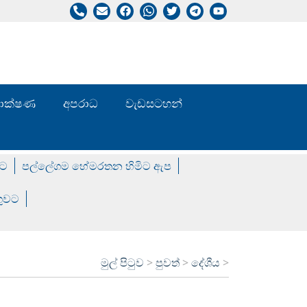
/ තාක්ෂණ
අපරාධ
වැඩසටහන්
වට
පල්ලේගම හේමරතන හිමිට ඇප
ගුවට
මුල් පිටුව
>
පුවත්
>
දේශීය
>