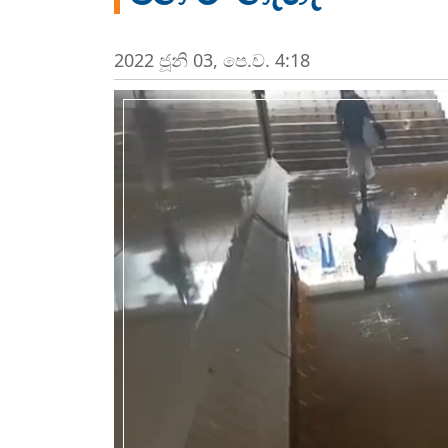
2022 ජූනි 03, පෙ.ව. 4:18