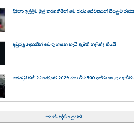
දීමනා ඉල්ලීම් මුල් කරගනිමින් මේ රාජ්‍ය සේවකයන් සියලුම රා
අවුරුදු දෙකකින් ඩෙංගු නසන හැටි ඇමති නලින්ද කියයි
මෙට්‍රෝ බස් රථ සංඛ්‍යාව 2029 වන විට 500 දක්වා ඉහළ නැංවීම
තවත් දේශීය පුවත්