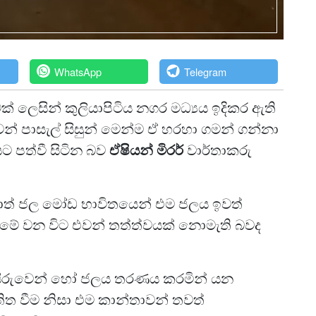
WhatsApp
Telegram
් ලෙසින් කුලියාපිටිය නගර මධ්‍යය ඉදිකර ඇති
න් පාසැල් සිසුන් මෙන්ම ඒ හරහා ගමන් ගන්නා
යට පත්වී සිටින බව
ඒෂියන් මිරර්
වාර්තාකරු
වහොත් ජල මෝඩ භාවිතයෙන් එම ජලය ඉවත්
් මේ වන විට එවන් තත්ත්වයක් නොමැති බවද
සීරුවෙන් හෝ ජලය තරණය කරමින් යන
තිත වීම නිසා එම කාන්තාවන් තවත්