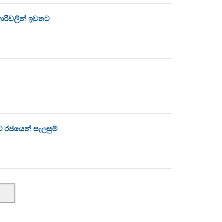
ජකාරිවලින් ඉවතට
ට රජයෙන් සැලසුම්