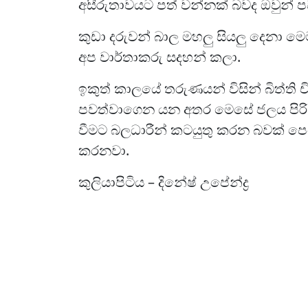
අසීරුතාවයට පත් වන්නක් බවද ඔවුන් 
කුඩා දරුවන් බාල මහලු සියලු දෙනා මෙ
අප වාර්තාකරු සදහන් කලා.
ඉකුත් කාලයේ තරුණයන් විසින් බිත්ති චි
පවත්වාගෙන යන අතර මෙසේ ජලය පිරි ප
වීමට බලධාරීන් කටයුතු කරන බවක් 
කරනවා.
කුලියාපිටිය – දිනේෂ් උපේන්ද්‍ර