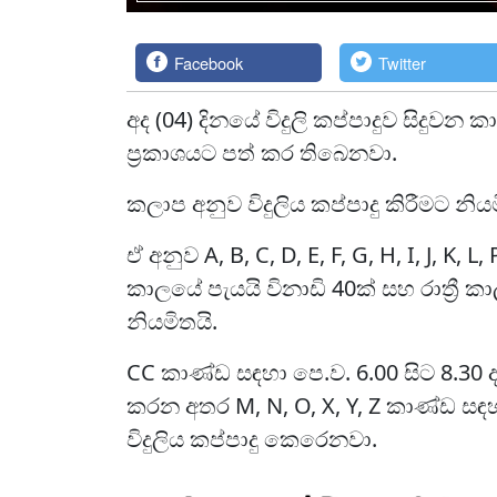
Facebook
Twitter
අද (04) දිනයේ විදුලි කප්පාදුව සිද
ප්‍රකාශයට පත් කර තිබෙනවා.
කලාප අනුව විදුලිය කප්පාදු කිරීමට න
ඒ අනුව A, B, C, D, E, F, G, H, I, J, K, 
කාලයේ පැයයි විනාඩි 40ක් සහ රාත්‍රී කා
නියමිතයි.
CC කාණ්ඩ සඳහා පෙ.ව. 6.00 සිට 8.30 දක්ව
කරන අතර M, N, O, X, Y, Z කාණ්ඩ සඳහ
විදුලිය කප්පාදු කෙරෙනවා.