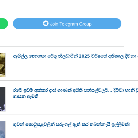
Join Telegram Group
ඇගිල්ල නොගහා රේගු නිලධාරින් 2025 වර්ෂයේ අතිකාල දීමන
රටේ ඉඩම් අක්කර දාස් ගාණක් අයිති පන්සල්වලට… දිට්වා හානි
ශාසන ඇමති
ගුවන් තොටුපළවලින් සරුංගල් ඈත් කර තබන්නැයි ඉල්ලීමක්!