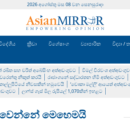
2026 අගෝස්‍තු මස 08 වන සෙනසුරාදා
විදේශීය
ක්‍රීඩා
විශේෂාංග
ව්‍යාපාරික
විද්‍යා 
් රඛිත සහ චරිත් අබේසිංහ අත්අඩංගුවට
විමල් වීරවංශ අත්අඩංගු
රෙන්තු නිකුත් කරයි
රාජාංගනේ සද්ධාරතන හිමි අත්අඩංගුවට
 කොල්ලුපිටියේ නිවසකින් හමුවෙයි
‘චොකා මල්ලි’ ආයෙත් අත්අඩං
්අඩංගුවට
ලාෆ්ස් ගෑස් මිල රුපියල් 1,070කින් ඉහළට
සිදු වෙන්නේ මෙහෙමයි