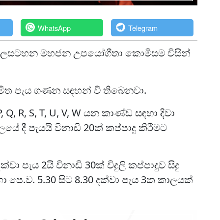
WhatsApp
Telegram
ුවන කාලසටහන මහජන උපයෝගීතා කොමිසම විසින්
ියමිත පැය ගණන සඳහන් වී තිබෙනවා.
L, P, Q, R, S, T, U, V, W යන කාණ්ඩ සඳහා දිවා
ලයේ දී පැයයි විනාඩි 20ක් කප්පාදු කිරීමට
ා පැය 2යි විනාඩි 30ක් විදුලි කප්පාදුව සිදු
ා පෙ.ව. 5.30 සිට 8.30 දක්වා පැය 3ක කාලයක්