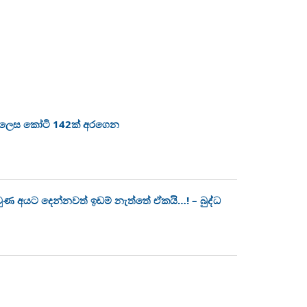
ා ලෙස කෝටි 142ක් අරගෙන
 වුණ අයට දෙන්නවත් ඉඩම් නැත්තේ ඒකයි…! – බුද්ධ