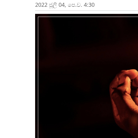
2022 ජූලි 04, පෙ.ව. 4:30