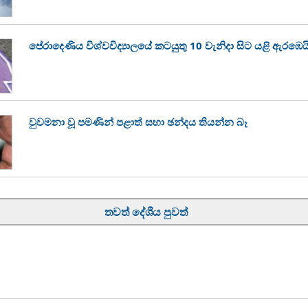
පේරාදෙණිය විශ්වවිද්‍යාලයේ කටයුතු 10 වැනිදා සිට යළි ඇරඹෙය
වුවමනා වූ පමණින් පළාත් සභා ඡන්දය තියන්න බෑ
තවත් දේශීය පුවත්