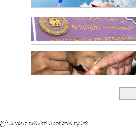
ලිපිය සමග සම්බන්ධ නවතම පුවත්: