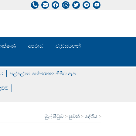
/ තාක්ෂණ
අපරාධ
වැඩසටහන්
වට
පල්ලේගම හේමරතන හිමිට ඇප
ගුවට
මුල් පිටුව
>
පුවත්
>
දේශීය
>