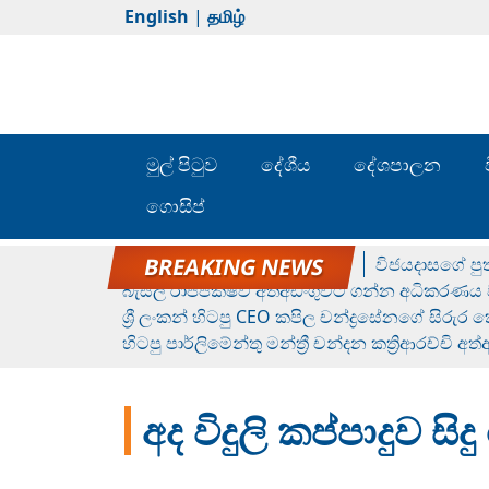
English
|
தமிழ்
මුල් පිටුව
දේශීය
දේශපාලන
ගොසිප්
රන් ගෙනා රුමේෂ්ගේ හෙල්ලය
විජයදාසගේ පුත
බැසිල් රාජපක්ෂව අත්අඩංගුවට ගන්න අධිකරණය ව
ශ්‍රී ලංකන් හිටපු CEO කපිල චන්ද්‍රසේනගේ සිරුර
හිටපු පාර්ලිමේන්තු මන්ත්‍රී චන්දන කත්‍රිආරච්චි අත
අද විදුලි කප්පාදුව 