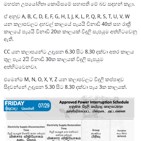
මහජන උපයෝගිතා කොමිසමේ සභාපති මේ බව සඳහන් කළා.
ඒ අනුව A, B, C, D, E, F, G, H, I, J, K, L, P, Q, R, S, T, U, V, W
යන කලාපවලට දහවල් කාලයේ පැයයි විනාඩි 40ක් සහ රාත්‍රී
කාලයේ පැයයි විනාඩි 20ක කාලයක් විදුලි සැපයුම අත්හිටවෙනු
ඇති.
CC යන කලාපයන්ට උදෑසන 6.30 සිට 8.30 දක්වා අතර කාලය
තුල පැය 2යි විනාඩි 30ක කාලයක් විදුලි සැපයුම
අත්හිටවෙනවා.
එමෙන්ම M, N, O, X, Y, Z යන කලාපවලට විදුලි කප්පාදුව
සිදුවන්නේ උදෑසන 5.30 සිට 8.30 දක්වා පැය 3ක කාලයක්.