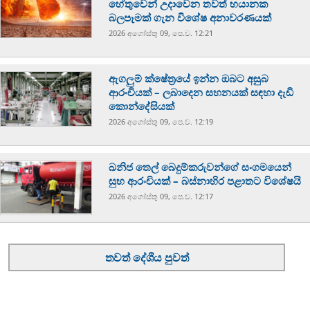
හේතුවෙන් උදාවෙන තවත් භයානක
බලපෑමක් ගැන විශේෂ අනාවරණයක්
2026 අගෝස්‍තු 09, පෙ.ව. 12:21
ඇගලුම් ක්ෂේත්‍රයේ ඉන්න ඔබට අසුබ
ආරංචියක් – ලබාදෙන සහනයක් සඳහා දැඩි
කොන්දේසියක්
2026 අගෝස්‍තු 09, පෙ.ව. 12:19
ඛනිජ තෙල් බෙදුම්කරුවන්ගේ සංගමයෙන්
සුභ ආරංචියක් – බස්නාහිර පළාතට විශේෂයි
2026 අගෝස්‍තු 09, පෙ.ව. 12:17
තවත් දේශීය පුවත්