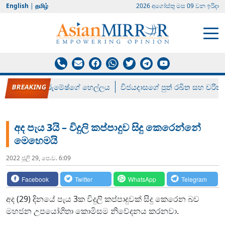
English
|
தமிழ்
2026 අගෝස්‍තු මස 09 වන ඉරිදා
රන් ගෙනා රුමේෂ්ගේ හෙල්ලය
විජයදාසගේ පුත් රඛිත සහ චරිත්
අද පැය 3යි – විදුලි කප්පාදුව සිදු කෙරෙන්නේ
මෙහෙමයි
2022 ජූලි 29, පෙ.ව. 6:09
Facebook
Twitter
WhatsApp
Telegram
අද (29) දිනයේ පැය 3ක විදුලි කප්පාදුවක් සිදු කෙරෙන බව
මහජන උපයෝගිතා කොමිසම නිවේදනය කරනවා.