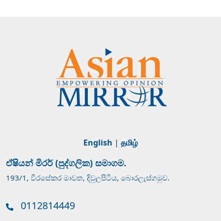
English
|
தமிழ்
ඒෂියන් මිරර් (පුද්ගලික) සමාගම.
193/1, වීරසේකර මාවත, දිවුලපිටිය, බොරලැස්ගමුව.
0112814449