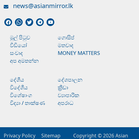
news@asianmirror.lk
මුල් පිටුව
ගොසිප්
වීඩියෝ
මතවාද
සංවාද
MONEY MATTERS
අප අමතන්න
දේශීය
දේශපාලන
විදේශීය
ක්‍රීඩා
විශේෂාංග
ව්‍යාපාරික
විද්‍යා / තාක්ෂණ
අපරාධ
Privacy Policy
Sitemap
Copyright © 2026
Asian