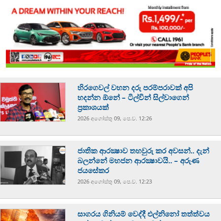
හිරගෙවල් වහන දරු පරම්පරාවක් අපි
හදන්න ඕනේ – ටිල්වින් සිල්වාගෙන්
ප්‍රකාශයක්
2026 අගෝස්‍තු 09, පෙ.ව. 12:26
ජාතික ආරක්‍ෂාව තහවුරු කර අවසන්.. දැන්
බලන්නේ මහජන ආරක්‍ෂාවයි.. – අරුණ
ජයසේකර
2026 අගෝස්‍තු 09, පෙ.ව. 12:23
සාගරය ගිනියම් වෙද්දී එල්නිනෝ තත්ත්වය