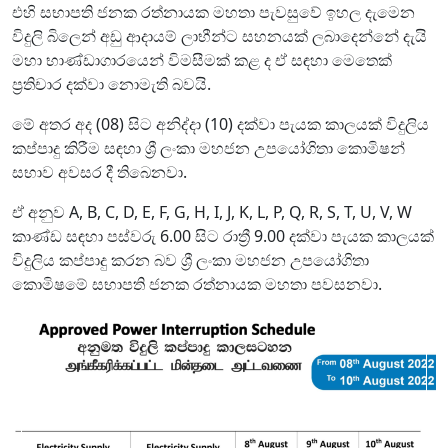
එහි සභාපති ජනක රත්නායක මහතා පැවසුවේ ඉහල දැමෙන
විදුලි බිලෙන් අඩු ආදායම් ලාභීන්ට සහනයක් ලබාදෙන්නේ දැයි
මහා භාණ්ඩාගාරයෙන් විමසීමක් කළ ද ඒ සඳහා මෙතෙක්
ප්‍රතිචාර දක්වා නොමැති බවයි.
මේ අතර අද (08) සිට අනිද්දා (10) දක්වා පැයක කාලයක් විදුලිය
කප්පාදු කිරීම සඳහා ශ්‍රී ලංකා මහජන උපයෝගිතා කොමිෂන්
සභාව අවසර දී තිබෙනවා.
ඒ අනුව A, B, C, D, E, F, G, H, I, J, K, L, P, Q, R, S, T, U, V, W
කාණ්ඩ සඳහා පස්වරු 6.00 සිට රාත්‍රී 9.00 දක්වා පැයක කාලයක්
විදුලිය කප්පාදු කරන බව ශ්‍රී ලංකා මහජන උපයෝගිතා
කොමිෂමේ සභාපති ජනක රත්නායක මහතා පවසනවා.