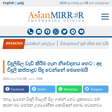
English
|
தமிழ்
2026 අගෝස්‍තු මස 08 වන සෙනසුරාදා
රන් ගෙනා රුමේෂ්ගේ හෙල්ලය
විජයදාසගේ පුත් රඛිත සහ චරිත්
විදුලිබිල වැඩි කිරීම ගැන නිවේදනය හෙට : අද
විදුලි කප්පාදුව සිදු වෙන්නේ මෙහෙමයි
2022 අගෝස්‍තු 08, පෙ.ව. 5:04
Facebook
Twitter
WhatsApp
Telegram
ඉහළ දැමෙන විදුලි බිලෙහි මිල ගණන් හෙට ප්‍රකාශයට පත්
කරන බව මහජන උපයෝගිතා කොමිෂන් සභාව පවසනවා.