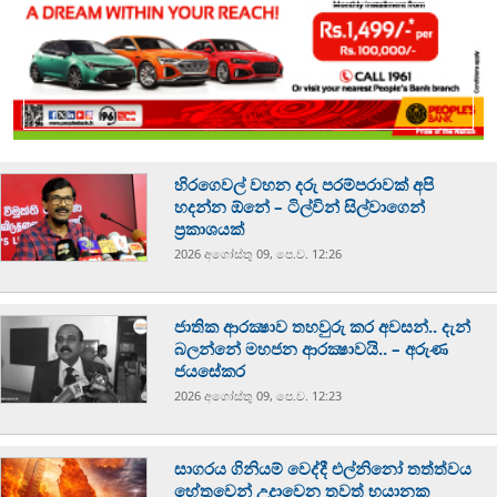
හිරගෙවල් වහන දරු පරම්පරාවක් අපි
හදන්න ඕනේ – ටිල්වින් සිල්වාගෙන්
ප්‍රකාශයක්
2026 අගෝස්‍තු 09, පෙ.ව. 12:26
ජාතික ආරක්‍ෂාව තහවුරු කර අවසන්.. දැන්
බලන්නේ මහජන ආරක්‍ෂාවයි.. – අරුණ
ජයසේකර
2026 අගෝස්‍තු 09, පෙ.ව. 12:23
සාගරය ගිනියම් වෙද්දී එල්නිනෝ තත්ත්වය
හේතුවෙන් උදාවෙන තවත් භයානක