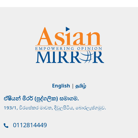
English
|
தமிழ்
ඒෂියන් මිරර් (පුද්ගලික) සමාගම.
193/1, වීරසේකර මාවත, දිවුලපිටිය, බොරලැස්ගමුව.
0112814449