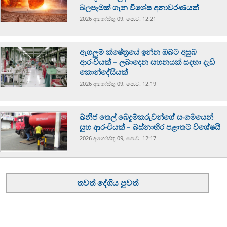
බලපෑමක් ගැන විශේෂ අනාවරණයක්
2026 අගෝස්‍තු 09, පෙ.ව. 12:21
ඇගලුම් ක්ෂේත්‍රයේ ඉන්න ඔබට අසුබ
ආරංචියක් – ලබාදෙන සහනයක් සඳහා දැඩි
කොන්දේසියක්
2026 අගෝස්‍තු 09, පෙ.ව. 12:19
ඛනිජ තෙල් බෙදුම්කරුවන්ගේ සංගමයෙන්
සුභ ආරංචියක් – බස්නාහිර පළාතට විශේෂයි
2026 අගෝස්‍තු 09, පෙ.ව. 12:17
තවත් දේශීය පුවත්