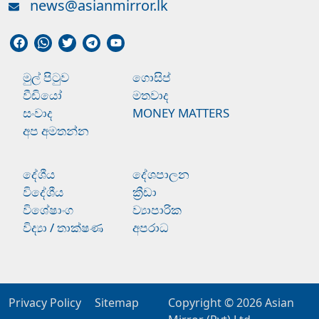
news@asianmirror.lk
මුල් පිටුව
ගොසිප්
වීඩියෝ
මතවාද
සංවාද
MONEY MATTERS
අප අමතන්න
දේශීය
දේශපාලන
විදේශීය
ක්‍රීඩා
විශේෂාංග
ව්‍යාපාරික
විද්‍යා / තාක්ෂණ
අපරාධ
Privacy Policy
Sitemap
Copyright © 2026
Asian