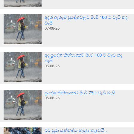
අදත් ඇතැම් ප්‍රදේශවලට මි.මී 100 ට වැඩි තද
වැසි
07-08-26
අද ප්‍රදේශ කිහිපයකට මි.මී 100 ට වැඩි තද
වැසි
06-08-26
ප්‍රදේශ කිහිපයකට මි.මී 75ට වැඩි වැසි
05-08-26
රට පුරා සන්නද්ධ හමුදා කැඳවයි..