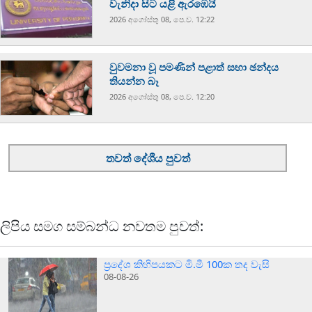
වැනිදා සිට යළි ඇරඹෙයි
2026 අගෝස්‍තු 08, පෙ.ව. 12:22
වුවමනා වූ පමණින් පළාත් සභා ඡන්දය
තියන්න බෑ
2026 අගෝස්‍තු 08, පෙ.ව. 12:20
තවත් දේශීය පුවත්
ලිපිය සමග සම්බන්ධ නවතම පුවත්:
ප්‍රදේශ කිහිපයකට මි.මී 100ක තද වැසි
08-08-26