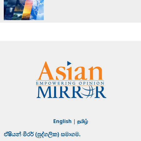
English
|
தமிழ்
ඒෂියන් මිරර් (පුද්ගලික) සමාගම.