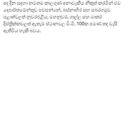
අද දින සඳහා නවතම කාලගුණ අනාවැකිය නිකුත් කරමින් එම
දෙපාර්තමේන්තුව පවසන්නේ, බස්නාහිර සහ සබරගමුව
පළාත්වලත් නුවරඑළිය, මහනුවර, ගාල්ල සහ මාතර
දිස්ත්‍රික්කවලත් ඇතැම් ස්ථානවල මි.මී. 100ක පමණ තද වැසි
ඇතිවිය හැකි බවය.