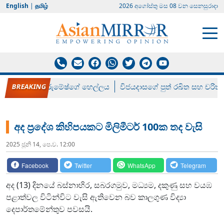
English
|
தமிழ்
2026 අගෝස්‍තු මස 08 වන සෙනසුරාදා
රන් ගෙනා රුමේෂ්ගේ හෙල්ලය
විජයදාසගේ පුත් රඛිත සහ චරිත්
අද ප්‍රදේශ කිහිපයකට මිලිමීටර් 100ක තද වැසි
2025 ජූනි 14, පෙ.ව. 12:00
Facebook
Twitter
WhatsApp
Telegram
අද (13) දිනයේ බස්නාහිර, සබරගමුව, මධ්‍යම, දකුණු සහ වයඹ
පළාත්වල විටින්විට වැසි ඇතිවෙන බව කාලගුණ විද්‍යා
දෙපාර්තමේන්තුව පවසයි.