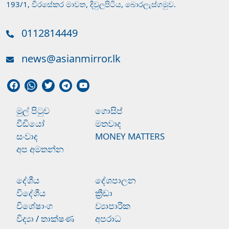
193/1, වීරසේකර මාවත, දිවුලපිටිය, බොරලැස්ගමුව.
0112814449
news@asianmirror.lk
මුල් පිටුව
ගොසිප්
වීඩියෝ
මතවාද
සංවාද
MONEY MATTERS
අප අමතන්න
දේශීය
දේශපාලන
විදේශීය
ක්‍රීඩා
විශේෂාංග
ව්‍යාපාරික
විද්‍යා / තාක්ෂණ
අපරාධ