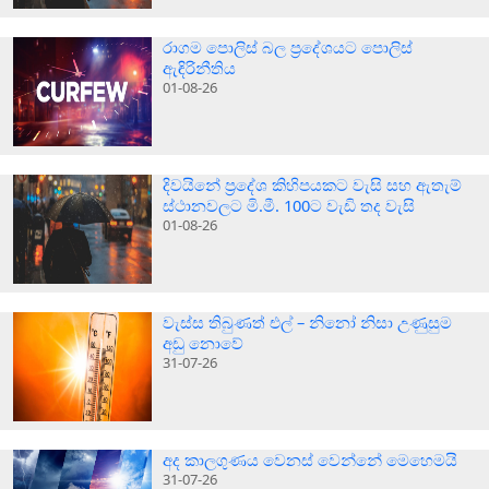
රාගම පොලිස් බල ප්‍රදේශයට පොලිස්
ඇඳිරිනීතිය
01-08-26
දිවයිනේ ප්‍රදේශ කිහිපයකට වැසි සහ ඇතැම්
ස්ථානවලට මි.මී. 100ට වැඩි තද වැසි
01-08-26
වැස්ස තිබුණත් එල් – නිනෝ නිසා උණුසුම
අඩු නොවේ
31-07-26
අද කාලගුණය වෙනස් වෙන්නේ මෙහෙමයි
31-07-26