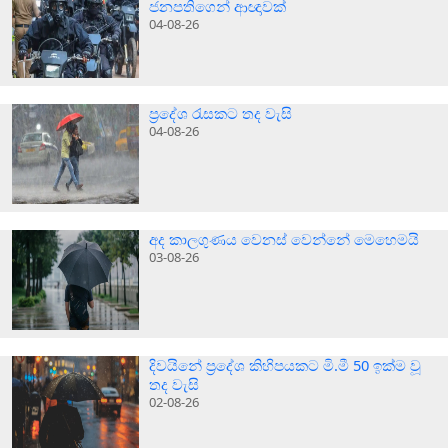
ජනපතිගෙන් ආඥාවක්
04-08-26
ප්‍රදේශ රැසකට තද වැසි
04-08-26
අද කාලගුණය වෙනස් වෙන්නේ මෙහෙමයි
03-08-26
දිවයිනේ ප්‍රදේශ කිහිපයකට මි.මී 50 ඉක්ම වූ
තද වැසි
02-08-26