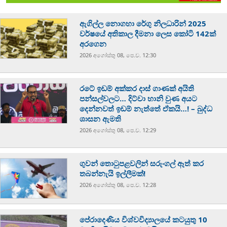
ඇගිල්ල නොගහා රේගු නිලධාරින් 2025
වර්ෂයේ අතිකාල දීමනා ලෙස කෝටි 142ක්
අරගෙන
2026 අගෝස්‍තු 08, පෙ.ව. 12:30
රටේ ඉඩම් අක්කර දාස් ගාණක් අයිති
පන්සල්වලට… දිට්වා හානි වුණ අයට
දෙන්නවත් ඉඩම් නැත්තේ ඒකයි…! – බුද්ධ
ශාසන ඇමති
2026 අගෝස්‍තු 08, පෙ.ව. 12:29
ගුවන් තොටුපළවලින් සරුංගල් ඈත් කර
තබන්නැයි ඉල්ලීමක්!
2026 අගෝස්‍තු 08, පෙ.ව. 12:28
පේරාදෙණිය විශ්වවිද්‍යාලයේ කටයුතු 10