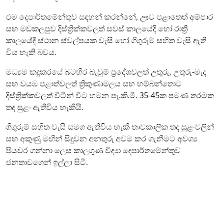
එම දෙපාර්තමේන්තුව සඳහන් කරන්නේ, ඌව පළාතෙත් අම්පාර
සහ මඩකලපුව දිස්ත්‍රික්කවලත් සවස් කාලයේදී හෝ රාත්‍රී
කාලයේදී ස්ථාන ස්වල්පයක වැසි හෝ ගිගුරුම් සහිත වැසි ඇති
විය හැකි බවය.
මධ්‍යම කඳුකරයේ බටහිර බැවුම් ප්‍රදේශවලත් උතුරු, උතුරු-මැද
සහ වයඹ පළාත්වලත් ත්‍රිකුණාමලය සහ හම්බන්තොට
දිස්ත්‍රික්කවලත් විටින් විට හමන පැ.කි.මී. 35-45ක පමණ තරමක
තද සුළං ඇතිවිය හැකියි.
ගිගුරුම් සහිත වැසි සමග ඇතිවිය හැකි තාවකාලික තද සුළංවලින්
සහ අකුණු මඟින් සිදුවන අනතුරු අවම කර ගැනීමට අවශ්‍ය
පියවර ගන්නා ලෙස කාලගුණ විද්‍යා දෙපාර්තමේන්තුව
ජනතාවගෙන් ඉල්ලා සිටී.