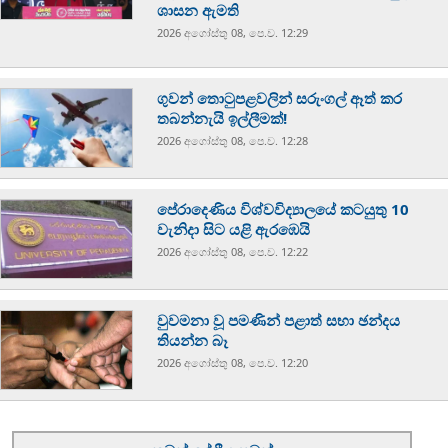
ශාසන ඇමති
2026 අගෝස්‍තු 08, පෙ.ව. 12:29
ගුවන් තොටුපළවලින් සරුංගල් ඈත් කර
තබන්නැයි ඉල්ලීමක්!
2026 අගෝස්‍තු 08, පෙ.ව. 12:28
පේරාදෙණිය විශ්වවිද්‍යාලයේ කටයුතු 10
වැනිදා සිට යළි ඇරඹෙයි
2026 අගෝස්‍තු 08, පෙ.ව. 12:22
වුවමනා වූ පමණින් පළාත් සභා ඡන්දය
තියන්න බෑ
2026 අගෝස්‍තු 08, පෙ.ව. 12:20