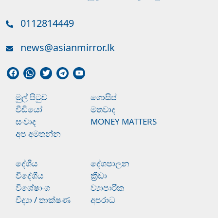
0112814449
news@asianmirror.lk
මුල් පිටුව
ගොසිප්
වීඩියෝ
මතවාද
සංවාද
MONEY MATTERS
අප අමතන්න
දේශීය
දේශපාලන
විදේශීය
ක්‍රීඩා
විශේෂාංග
ව්‍යාපාරික
විද්‍යා / තාක්ෂණ
අපරාධ