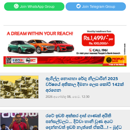
Join WhatsApp Group
Join Telegram Group
ඇගිල්ල නොගහා රේගු නිලධාරින් 2025
වර්ෂයේ අතිකාල දීමනා ලෙස කෝටි 142ක්
අරගෙන
2026 අගෝස්‍තු 08, පෙ.ව. 12:30
රටේ ඉඩම් අක්කර දාස් ගාණක් අයිති
පන්සල්වලට… දිට්වා හානි වුණ අයට
දෙන්නවත් ඉඩම් නැත්තේ ඒකයි…! – බුද්ධ