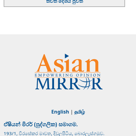
තවත් දේශීය පුවත්
English
|
தமிழ்
ඒෂියන් මිරර් (පුද්ගලික) සමාගම.
193/1, වීරසේකර මාවත, දිවුලපිටිය, බොරලැස්ගමුව.