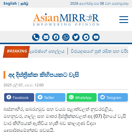
English
|
தமிழ்
2026 අගෝස්‍තු මස 08 වන සෙනසුරාදා
රන් ගෙනා රුමේෂ්ගේ හෙල්ලය
විජයදාසගේ පුත් රඛිත සහ චරිත්
අද දිස්ත්‍රික්ක කිහිපයකට වැසි
2025 ජූලි 07, පෙ.ව. 12:00
Facebook
Twitter
WhatsApp
Telegram
බස්නාහිර, සබරගමුව සහ වයඹ පළාත්වලත් නුවරඑළිය,
මහනුවර, ගාල්ල සහ මාතර දිස්ත්‍රික්කවලත් අද (07) දිනයේ වැසි
වාර කිහිපයක් ඇතිවිය හැකි බව කාලගුණ විද්‍යා
දෙපාර්තමේන්තුව පවසයි.